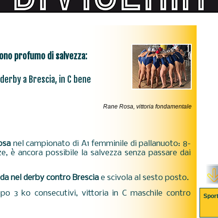
tono profumo di salvezza:
derby a Brescia, in C bene
Rane Rosa, vittoria fondamentale
osa
nel campionato di A1 femminile di pallanuoto: 8-
ze, è ancora possibile la salvezza senza passare dai
a nel derby contro Brescia
e scivola al sesto posto.
opo 3 ko consecutivi, vittoria in C maschile contro
Spor