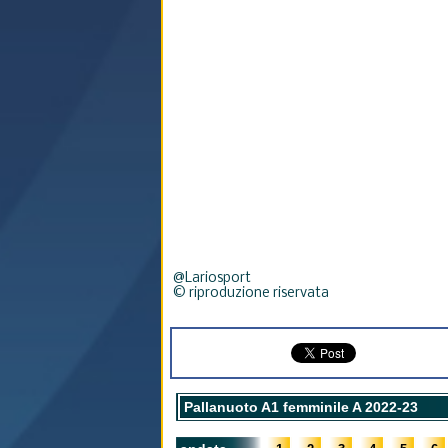
@Lariosport
© riproduzione riservata
Pallanuoto A1 femminile A 2022-23