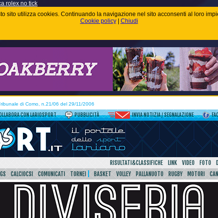
ca rolex no tick
uesto sito utilizza cookies. Continuando la navigazione nel sito acconsenti al loro im
Cookie policy
|
Chiudi
 Tribunale di Como, n.21/06 del 29/11/2006
OLLABORA CON LARIOSPORT
PUBBLICITÀ
INVIA NOTIZIA / SEGNALAZIONE
FA
RISULTATI&CLASSIFICHE
LINK
VIDEO
FOTO
SGS
CALCIOCSI
COMUNICATI
TORNEI
BASKET
VOLLEY
PALLANUOTO
RUGBY
MOTORI
CA