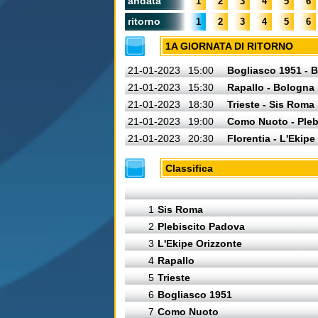
andata
1
2
3
4
5
6
ritorno
1
2
3
4
5
6
1A GIORNATA DI RITORNO
21-01-2023
15:00
Bogliasco 1951 - B
21-01-2023
15:30
Rapallo - Bologna
21-01-2023
18:30
Trieste - Sis Roma
21-01-2023
19:00
Como Nuoto - Pleb
21-01-2023
20:30
Florentia - L'Ekipe
Classifica
1
Sis Roma
2
Plebiscito Padova
3
L'Ekipe Orizzonte
4
Rapallo
5
Trieste
6
Bogliasco 1951
7
Como Nuoto