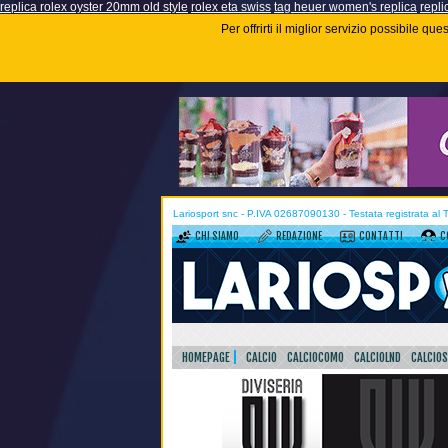
replica rolex oyster 20mm old style
rolex eta swiss
tag heuer women's replica
repli
Per offrirti il miglior servizio possibile q
Lariosport snc - P.IVA 02687090130 - Testata registrata al
CHI SIAMO
REDAZIONE
CONTATTI
C
HOMEPAGE
CALCIO
CALCIOCOMO
CALCIOLND
CALCIO