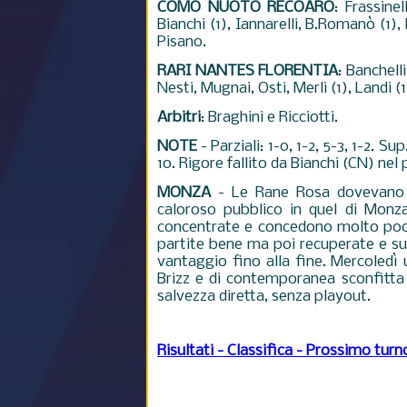
COMO NUOTO RECOARO
: Frassine
Bianchi (1), Iannarelli, B.Romanò (1),
Pisano.
RARI NANTES FLORENTIA
: Banchell
Nesti, Mugnai, Osti, Merli (1), Landi (1)
Arbitri
: Braghini e Ricciotti.
NOTE
- Parziali: 1-0, 1-2, 5-3, 1-2. 
10. Rigore fallito da Bianchi (CN) nel
MONZA
-
Le Rane Rosa dovevano 
caloroso pubblico in quel di Monz
concentrate e concedono molto poco
partite bene ma poi recuperate e s
vantaggio fino alla fine
. Mercoledì 
Brizz e di contemporanea sconfitta
salvezza diretta, senza playout.
Risultati - Classifica - Prossimo turn