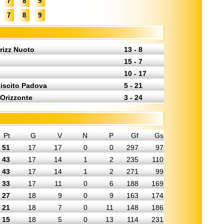
7
8
9
7
8
9
rizz Nuoto
13 - 8
15 - 7
10 - 17
iscito Padova
5 - 21
 Orizzonte
3 - 24
Pt
G
V
N
P
Gf
Gs
51
17
17
0
0
297
97
43
17
14
1
2
235
110
43
17
14
1
2
271
99
33
17
11
0
6
188
169
27
18
9
0
9
163
174
21
18
7
0
11
148
186
15
18
5
0
13
114
231