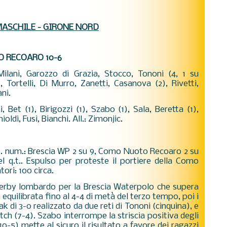
MASCHILE - GIRONE NORD
 RECOARO 10-6
ilani, Garozzo di Grazia, Stocco, Tononi (4, 1 su
), Tortelli, Di Murro, Zanetti, Casanova (2), Rivetti,
ni.
ni, Bet (1), Birigozzi (1), Szabo (1), Sala, Beretta (1),
ioldi, Fusi, Bianchi. All.: Zimonjic.
 Sup. num.: Brescia WP 2 su 9, Como Nuoto Recoaro 2 su
el q.t.. Espulso per proteste il portiere della Como
tori: 100 circa.
derby lombardo per la Brescia Waterpolo che supera
quilibrata fino al 4-4 di metà del terzo tempo, poi i
k di 3-0 realizzato da due reti di Tononi (cinquina), e
ch (7-4). Szabo interrompe la striscia positiva degli
10-5) mette al sicuro il risultato a favore dei ragazzi