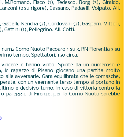
lli, M.Romanò, Fisco (1), Tedesco, Borg (3), Giraldo,
 Lanzoni (2 su rigore), Cassano, Radaelli, Volpato. All.
i, Gabelli, Nencha (2), Cordovani (2), Gasparri, Vittori,
, Gattini (1), Pellegrino. All. Cotti.
Sup. num.: Como Nuoto Recoaro 1 su 3, RN Florentia 3 su
 primo tempo. Spettatori: 150 circa.
vincere e hanno vinto.
Spinte da un numeroso e
a, le ragazze di Pisano giocano una partita molto
 alle avversarie.
Gara equilibrata che le comasche,
uperate, con un veemente terso tempo si portano in
ultimo e decisivo turno: in caso di vittoria contro la
 o pareggio di Firenze, per la Como Nuoto sarebbe
o