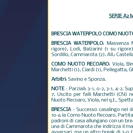
SERIE A2 
BRESCIA WATERPOLO COMO NUOTO
BRESCIA WATERPOLO
: Massenza M
rigore), Lodi, Balzarini (1 su rigore
Sordillo, Cammarota (2). All.: Castella
COMO NUOTO RECOARO
: Viola, Bi
Marchetti (1), Ciardi (1), Pellegatta, Gh
Arbitri
: Savino e Sponza.
NOTE
- Parziali: 3-1, 0-2, 3-1, 4-2.
7. Uscito per falli Marchetti (CN) n
Nuoto Recoaro, Viola, nel q.t.. Spetta
BRESCIA
-
Successo casalingo nel 
10-6 la Como Nuoto Recoaro. Partita e
padroni di casa allungano con un brea
una di Cammarota che indirizza il mat
avversari, ma un altro break di 3-0 (