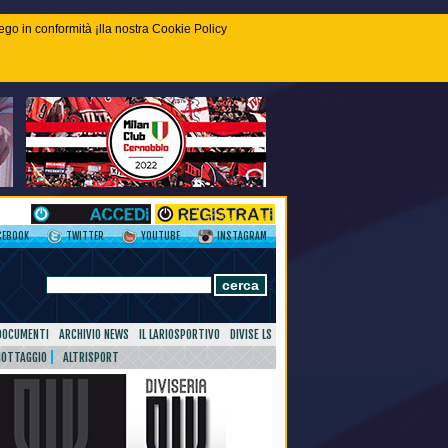
piego in conformità ¡lla nostra Cookie Policy
CEBOOK
TWITTER
YOUTUBE
INSTAGRAM
DOCUMENTI
ARCHIVIO NEWS
IL LARIOSPORTIVO
DIVISE LS
NOTTAGGIO
ALTRISPORT