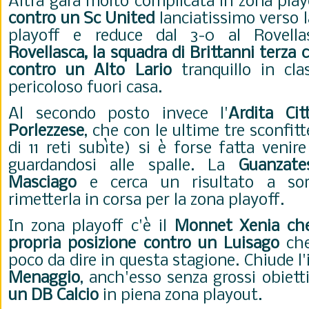
Altra gara molto complicata in zona play
contro un Sc United
lanciatissimo verso l
playoff e reduce dal 3-0 al Rovella
Rovellasca, la squadra di Brittanni terza c
contro un Alto Lario
tranquillo in cla
pericoloso fuori casa.
Al secondo posto invece l'
Ardita Cit
Porlezzese
, che con le ultime tre sconfitt
di 11 reti subìte) si è forse fatta veni
guardandosi alle spalle. La
Guanzate
Masciago
e cerca un risultato a sor
rimetterla in corsa per la zona playoff.
In zona playoff c'è il
Monnet Xenia che
propria posizione contro un Luisago
che
poco da dire in questa stagione. Chiude l
Menaggio
, anch'esso senza grossi obietti
un DB Calcio
in piena zona playout.