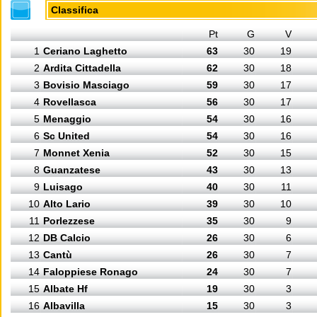
Classifica
Pt
G
V
1
Ceriano Laghetto
63
30
19
2
Ardita Cittadella
62
30
18
3
Bovisio Masciago
59
30
17
4
Rovellasca
56
30
17
5
Menaggio
54
30
16
6
Sc United
54
30
16
7
Monnet Xenia
52
30
15
8
Guanzatese
43
30
13
9
Luisago
40
30
11
10
Alto Lario
39
30
10
11
Porlezzese
35
30
9
12
DB Calcio
26
30
6
13
Cantù
26
30
7
14
Faloppiese Ronago
24
30
7
15
Albate Hf
19
30
3
16
Albavilla
15
30
3