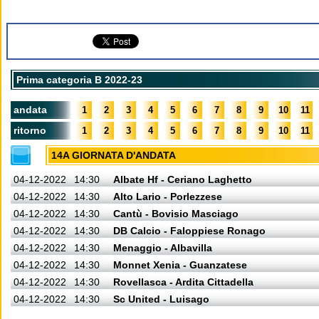
Prima categoria B 2022-23
andata
1
2
3
4
5
6
7
8
9
10
11
ritorno
1
2
3
4
5
6
7
8
9
10
11
14A GIORNATA D'ANDATA
04-12-2022
14:30
Albate Hf - Ceriano Laghetto
04-12-2022
14:30
Alto Lario - Porlezzese
04-12-2022
14:30
Cantù - Bovisio Masciago
04-12-2022
14:30
DB Calcio - Faloppiese Ronago
04-12-2022
14:30
Menaggio - Albavilla
04-12-2022
14:30
Monnet Xenia - Guanzatese
04-12-2022
14:30
Rovellasca - Ardita Cittadella
04-12-2022
14:30
Sc United - Luisago