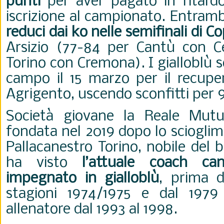
punti
per aver pagato in ritardo
iscrizione al campionato. Entram
reduci dai ko nelle semifinali
di Co
Arsizio (77-84 per Cantù con C
Torino con Cremona). I gialloblù 
campo il 15 marzo per il recuper
Agrigento, uscendo sconfitti per 
Società giovane la Reale Mutu
fondata nel 2019 dopo lo scioglim
Pallacanestro Torino, nobile del 
ha visto
l’attuale coach can
impegnato in gialloblù
, prima d
stagioni 1974/1975 e dal 1979
allenatore dal 1993 al 1998.