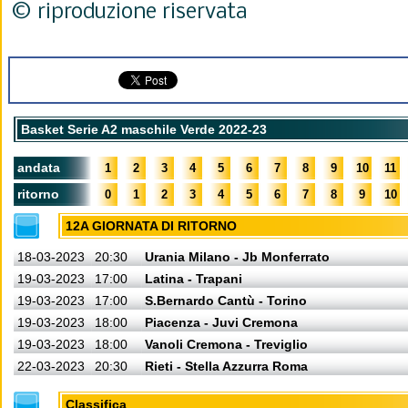
© riproduzione riservata
Basket Serie A2 maschile Verde 2022-23
andata
1
2
3
4
5
6
7
8
9
10
11
ritorno
0
1
2
3
4
5
6
7
8
9
10
12A GIORNATA DI RITORNO
18-03-2023
20:30
Urania Milano - Jb Monferrato
19-03-2023
17:00
Latina - Trapani
19-03-2023
17:00
S.Bernardo Cantù - Torino
19-03-2023
18:00
Piacenza - Juvi Cremona
19-03-2023
18:00
Vanoli Cremona - Treviglio
22-03-2023
20:30
Rieti - Stella Azzurra Roma
Classifica