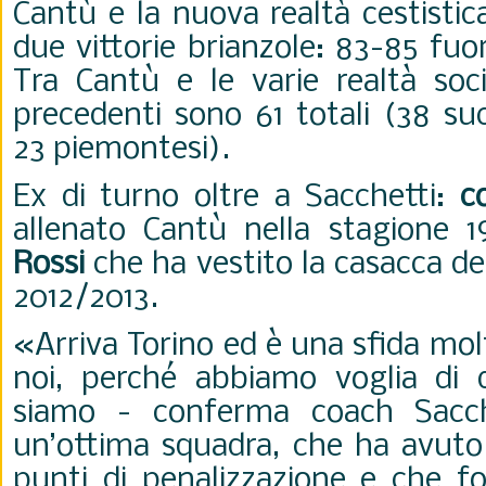
Cantù e la nuova realtà cestisti
due vittorie brianzole: 83-85 fuo
Tra Cantù e le varie realtà soci
precedenti sono 61 totali (38 su
23 piemontesi).
Ex di turno oltre a Sacchetti:
c
allenato Cantù nella stagione
Rossi
che ha vestito la casacca de
2012/2013.
«Arriva Torino ed è una sfida mo
noi, perché abbiamo voglia di 
siamo - conferma coach Sacch
un’ottima squadra, che ha avuto 
punti di penalizzazione e che fo