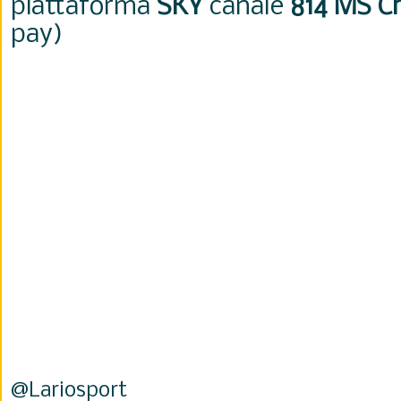
piattaforma
SKY
canale
814
MS C
pay)
@Lariosport