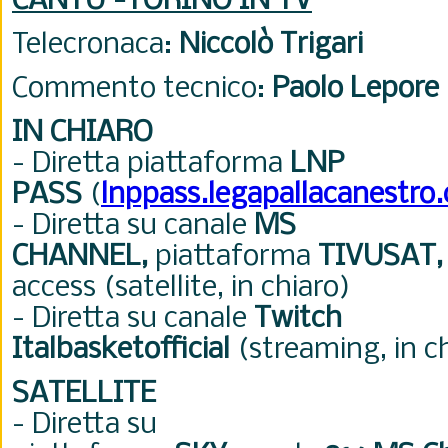
CANTU'-TORINO IN TV
Telecronaca:
Niccolò Trigari
Commento tecnico:
Paolo Lepore
IN CHIARO
- Diretta piattaforma
LNP
PASS
(
lnppass.legapallacanestro
- Diretta su canale
MS
CHANNEL,
piattaforma
TIVUSAT,
access (satellite, in chiaro)
- Diretta su canale
Twitch
Italbasketofficial
(streaming, in c
SATELLITE
- Diretta su