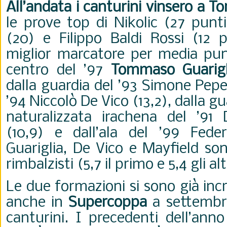
All’andata i canturini vinsero a T
le prove top di Nikolic (27 punt
(20) e Filippo Baldi Rossi (12 p
miglior marcatore per media punti
centro del ’97
Tommaso Guarigl
dalla guardia del ’93 Simone Pepe (
’94 Niccolò De Vico (13,2), dalla g
naturalizzata irachena del ’91
(10,9) e dall’ala del ’99 Feder
Guariglia, De Vico e Mayfield son
rimbalzisti (5,7 il primo e 5,4 gli al
Le due formazioni si sono già inc
anche in
Supercoppa
a settembre
canturini. I precedenti dell’ann