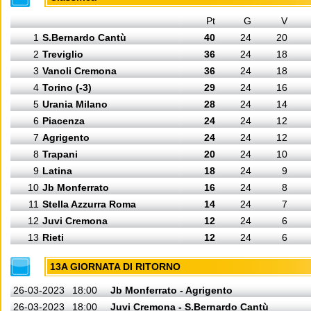
Pt
G
V
1
S.Bernardo Cantù
40
24
20
2
Treviglio
36
24
18
3
Vanoli Cremona
36
24
18
4
Torino (-3)
29
24
16
5
Urania Milano
28
24
14
6
Piacenza
24
24
12
7
Agrigento
24
24
12
8
Trapani
20
24
10
9
Latina
18
24
9
10
Jb Monferrato
16
24
8
11
Stella Azzurra Roma
14
24
7
12
Juvi Cremona
12
24
6
13
Rieti
12
24
6
13A GIORNATA DI RITORNO
26-03-2023
18:00
Jb Monferrato - Agrigento
26-03-2023
18:00
Juvi Cremona - S.Bernardo Cantù