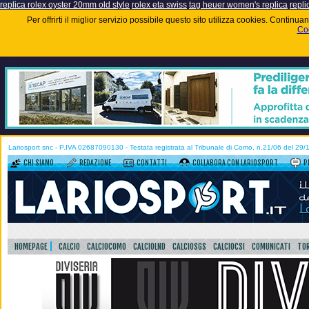
replica rolex oyster 20mm old style
rolex eta swiss
tag heuer women's replica
repli
Per offrirti il miglior servizio possibile questo sito utilizza cookies. Contin
Coo
Lariosport snc - P.IVA 02687090130 - Testata registrata al Tribunale di Como, n.21/06 del 29
CHI SIAMO
REDAZIONE
CONTATTI
COLLABORA CON LARIOSPORT
P
HOMEPAGE
CALCIO
CALCIOCOMO
CALCIOLND
CALCIOSGS
CALCIOCSI
COMUNICATI
TOR