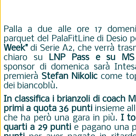
Palla a due alle ore 17 domen
parquet del PalaFitLine di Desio p
Week"
di Serie A2, che verrà tras
chiaro su
LNP Pass e su MS
sponsor di domenica sarà Intes
premierà
Stefan Nikolic
come top
dei biancoblù.
In classifica i brianzoli di coach
primi a quota 36 punti
insieme al
che ha però una gara in più.
I t
quarti a 29 punti
e pagano una p