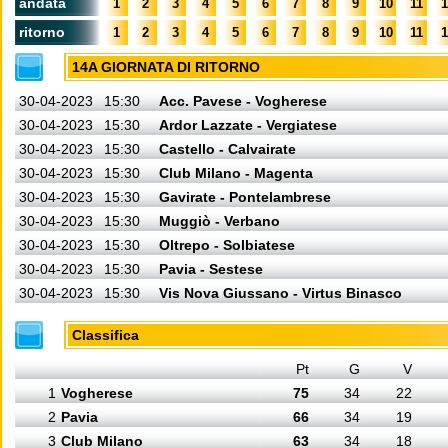
andata
1
2
3
4
5
6
7
8
9
10
11
1
ritorno
1
2
3
4
5
6
7
8
9
10
11
1
14A GIORNATA DI RITORNO
30-04-2023
15:30
Acc. Pavese - Vogherese
30-04-2023
15:30
Ardor Lazzate - Vergiatese
30-04-2023
15:30
Castello - Calvairate
30-04-2023
15:30
Club Milano - Magenta
30-04-2023
15:30
Gavirate - Pontelambrese
30-04-2023
15:30
Muggiò - Verbano
30-04-2023
15:30
Oltrepo - Solbiatese
30-04-2023
15:30
Pavia - Sestese
30-04-2023
15:30
Vis Nova Giussano - Virtus Binasco
Classifica
Pt
G
V
1
Vogherese
75
34
22
2
Pavia
66
34
19
3
Club Milano
63
34
18