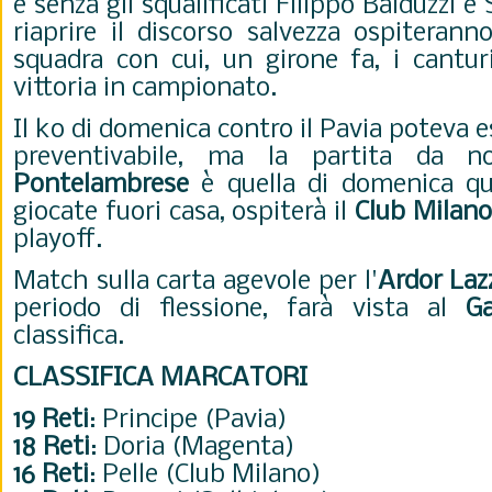
e senza gli squalificati Filippo Balduzzi e
riaprire il discorso salvezza ospiteranno
squadra con cui, un girone fa, i cantur
vittoria in campionato.
Il ko di domenica contro il Pavia poteva 
preventivabile, ma la partita da n
Pontelambrese
è quella di domenica qu
giocate fuori casa, ospiterà il
Club Milano
playoff.
Match sulla carta agevole per l'
Ardor Laz
periodo di flessione, farà vista al
Ga
classifica.
CLASSIFICA MARCATORI
19 Reti
: Principe (Pavia)
18 Reti
: Doria (Magenta)
16 Reti
: Pelle (Club Milano)