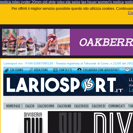
replica rolex oyster 20mm old style
rolex eta swiss
tag heuer women's replica
repli
Per offrirti il miglior servizio possibile questo sito utilizza cookies. Contin
Coo
Lariosport snc - P.IVA 02687090130 - Testata registrata al Tribunale di Como, n.21/06 del 29
CHI SIAMO
REDAZIONE
CONTATTI
COLLABORA CON LARIOSPORT
P
HOMEPAGE
CALCIO
CALCIOCOMO
CALCIOLND
CALCIOSGS
CALCIOCSI
COMUNICATI
TOR