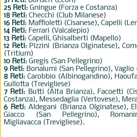
31 Reti
: Bonseri (Leon)
25 Reti
: Gningue (Forza e Costanza)
18 Reti
: Checchi (Club Milanese)
16 Reti
: Maffioletti (Cisanese), Capelli (
14 Reti
: Ferrari (Valcalepio)
13 Reti
: Capelli, Ghisalberti (Mapello)
12 Reti
: Pizzini (Brianza Olginatese), Com
(Tritium)
10 Reti
: Gregis (San Pellegrino)
9 Reti
: Bonalumi (San Pellegrino), Vaglio
8 Reti
: Carobbio (Albinogandino), Haoufa
Gullotta (Trevigliese)
7 Reti
: Butti (Alta Brianza), Facoetti (C
Costanza), Messedaglia (Vertovese), Mera
6 Reti
: Aldegani (Brianza Olginatese), El
Giacco (San Pellegrino), Romanini
Migliavacca (Trevigliese).