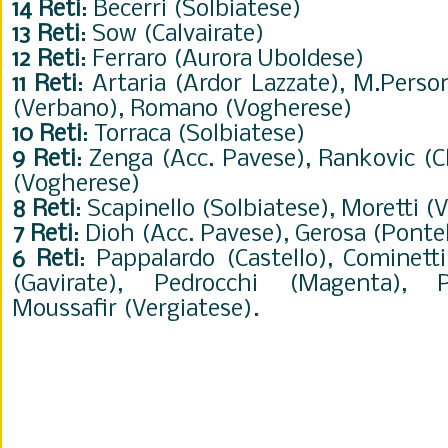
14 Reti
: Becerri (Solbiatese)
13 Reti
: Sow (Calvairate)
12 Reti
: Ferraro (Aurora Uboldese)
11 Reti
: Artaria (Ardor Lazzate), M.Pers
(Verbano), Romano (Vogherese)
10 Reti
: Torraca (Solbiatese)
9 Reti
: Zenga (Acc. Pavese), Rankovic (C
(Vogherese)
8 Reti
: Scapinello (Solbiatese), Moretti (
7 Reti
: Dioh (Acc. Pavese), Gerosa (Pont
6 Reti
: Pappalardo (Castello), Cominett
(Gavirate), Pedrocchi (Magenta), Pe
Moussafir (Vergiatese)
.