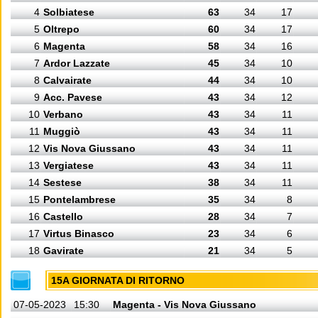
4
Solbiatese
63
34
17
5
Oltrepo
60
34
17
6
Magenta
58
34
16
7
Ardor Lazzate
45
34
10
8
Calvairate
44
34
10
9
Acc. Pavese
43
34
12
10
Verbano
43
34
11
11
Muggiò
43
34
11
12
Vis Nova Giussano
43
34
11
13
Vergiatese
43
34
11
14
Sestese
38
34
11
15
Pontelambrese
35
34
8
16
Castello
28
34
7
17
Virtus Binasco
23
34
6
18
Gavirate
21
34
5
15A GIORNATA DI RITORNO
07-05-2023
15:30
Magenta - Vis Nova Giussano