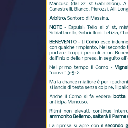
Mancuso (dal 22' st Gabrielloni). A
Canestrelli, Blanco, Pierozzi. All. Lo
Arbitro
: Santoro di Messina.
NOTE
- Espulsi: Tello al 2' st, mi
Schiattarella, Gabrielloni, Letizia, Cha
BENEVENTO
- Il
Como
esce indenne
con qualche rimpianto. Nel secondo 
portare troppi pericoli a un Bene
dall'inizio della ripresa, in seguito 
Nel primo tempo il Como -
Vigna
"nuovo"
3-5-2
.
Ma la chance migliore è per i padroni 
si lancia di testa senza colpire, il pal
Anche il Como si fa vedere:
botta 
anticipa Mancuso.
Ritmi non elevati, continue interru
ammonito Bellemo, salterà il Parma
La ripresa si apre con il
secondo gi