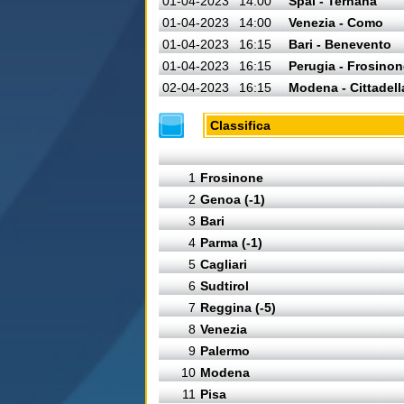
01-04-2023
14:00
Spal - Ternana
01-04-2023
14:00
Venezia - Como
01-04-2023
16:15
Bari - Benevento
01-04-2023
16:15
Perugia - Frosinon
02-04-2023
16:15
Modena - Cittadell
Classifica
1
Frosinone
2
Genoa (-1)
3
Bari
4
Parma (-1)
5
Cagliari
6
Sudtirol
7
Reggina (-5)
8
Venezia
9
Palermo
10
Modena
11
Pisa