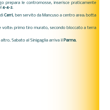
go prepara le contromosse, inserisce praticamente
al
4-4-2
.
 di
Cerri
, ben servito da Mancuso a centro area: botta
e volte: primo tiro murato, secondo bloccato a terra
altro. Sabato al Sinigaglia arriva il
Parma
.