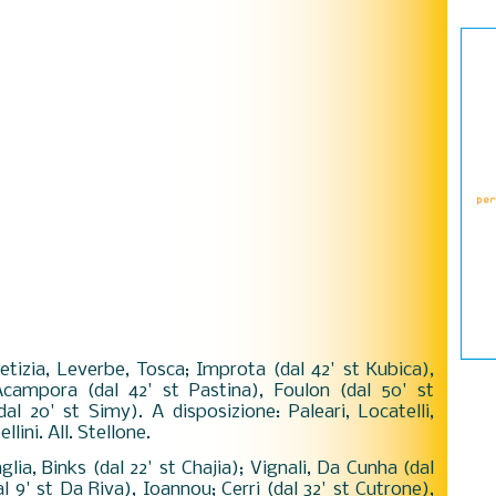
Letizia, Leverbe, Tosca; Improta (dal 42' st Kubica),
 Acampora (dal 42' st Pastina), Foulon (dal 50' st
dal 20' st Simy). A disposizione: Paleari, Locatelli,
lini. All. Stellone.
lia, Binks (dal 22' st Chajia); Vignali, Da Cunha (dal
al 9' st Da Riva), Ioannou; Cerri (dal 32' st Cutrone),