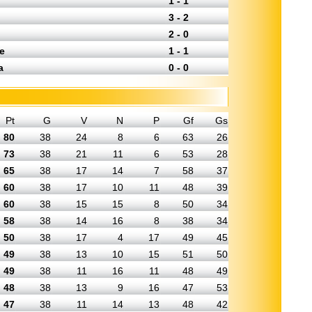
1 - 1
3 - 2
2 - 0
e
1 - 1
a
0 - 0
Pt
G
V
N
P
Gf
Gs
80
38
24
8
6
63
26
73
38
21
11
6
53
28
65
38
17
14
7
58
37
60
38
17
10
11
48
39
60
38
15
15
8
50
34
58
38
14
16
8
38
34
50
38
17
4
17
49
45
49
38
13
10
15
51
50
49
38
11
16
11
48
49
48
38
13
9
16
47
53
47
38
11
14
13
48
42