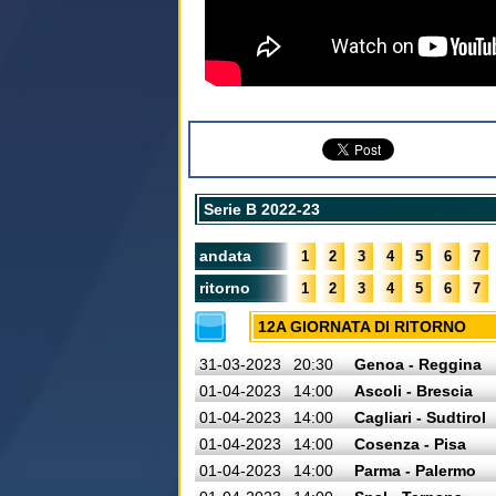
Serie B 2022-23
andata
1
2
3
4
5
6
7
ritorno
1
2
3
4
5
6
7
12A GIORNATA DI RITORNO
31-03-2023
20:30
Genoa - Reggina
01-04-2023
14:00
Ascoli - Brescia
01-04-2023
14:00
Cagliari - Sudtirol
01-04-2023
14:00
Cosenza - Pisa
01-04-2023
14:00
Parma - Palermo