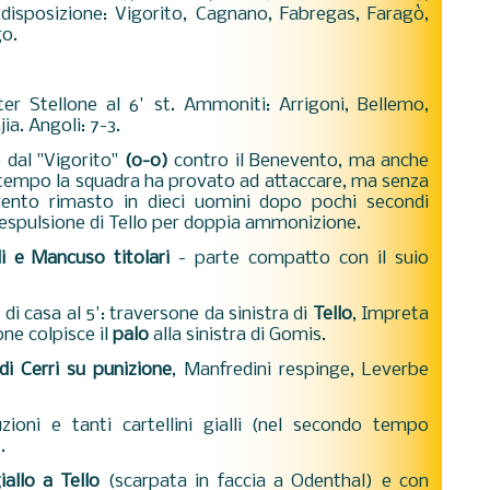
 disposizione: Vigorito, Cagnano, Fabregas, Faragò,
ngo.
ster Stellone al 6' st. Ammoniti: Arrigoni, Bellemo,
jia. Angoli: 7-3.
 dal "Vigorito"
(0-0)
contro il Benevento, ma anche
tempo la squadra ha provato ad attaccare, ma senza
vento rimasto in dieci uomini dopo pochi secondi
all'espulsione di Tello per doppia ammonizione.
li e Mancuso titolari
- parte compatto con il suio
di casa al 5':
traversone da sinistra di
Tello
, Impreta
lone colpisce il
palo
alla sinistra di Gomis.
di Cerri su punizione
, Manfredini respinge, Leverbe
zioni e tanti cartellini gialli (nel secondo tempo
).
allo a Tello
(scarpata in faccia a Odenthal) e con