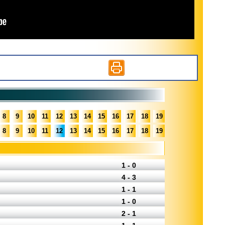
8
9
10
11
12
13
14
15
16
17
18
19
8
9
10
11
12
13
14
15
16
17
18
19
1 - 0
4 - 3
1 - 1
1 - 0
2 - 1