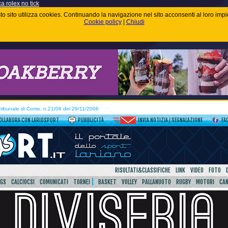
ca rolex no tick
uesto sito utilizza cookies. Continuando la navigazione nel sito acconsenti al loro im
Cookie policy
|
Chiudi
 Tribunale di Como, n.21/06 del 29/11/2006
OLLABORA CON LARIOSPORT
PUBBLICITÀ
INVIA NOTIZIA / SEGNALAZIONE
FA
RISULTATI&CLASSIFICHE
LINK
VIDEO
FOTO
SGS
CALCIOCSI
COMUNICATI
TORNEI
BASKET
VOLLEY
PALLANUOTO
RUGBY
MOTORI
CA