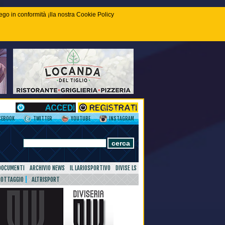
piego in conformità ¡lla nostra Cookie Policy
CEBOOK
TWITTER
YOUTUBE
INSTAGRAM
DOCUMENTI
ARCHIVIO NEWS
IL LARIOSPORTIVO
DIVISE LS
NOTTAGGIO
ALTRISPORT