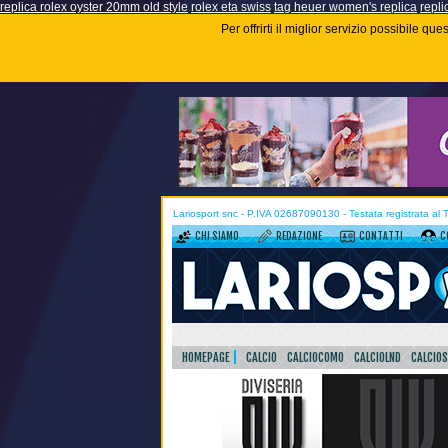
replica rolex oyster 20mm old style
rolex eta swiss
tag heuer women's replica
repli
Per offrirti il miglior servizio possibile q
Lariosport snc - P.IVA 02687090130 - Testata registrata al
CHI SIAMO
REDAZIONE
CONTATTI
C
HOMEPAGE
CALCIO
CALCIOCOMO
CALCIOLND
CALCIO