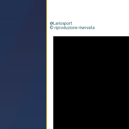
@Lariosport
© riproduzione riservata