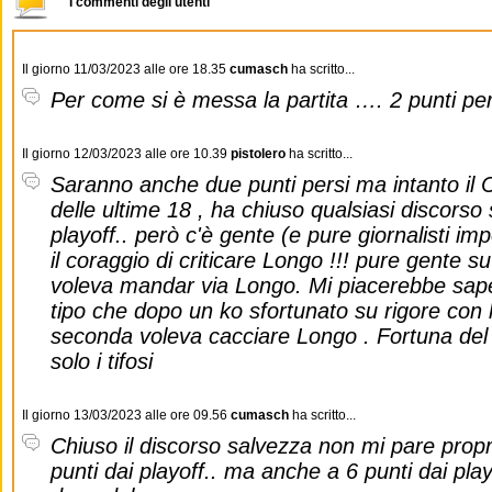
I commenti degli utenti
Il giorno 11/03/2023 alle ore 18.35
cumasch
ha scritto...
Per come si è messa la partita …. 2 punti pers
Il giorno 12/03/2023 alle ore 10.39
pistolero
ha scritto...
Saranno anche due punti persi ma intanto il 
delle ultime 18 , ha chiuso qualsiasi discorso
playoff.. però c'è gente (e pure giornalisti i
il coraggio di criticare Longo !!! pure gente s
voleva mandar via Longo. Mi piacerebbe sape
tipo che dopo un ko sfortunato su rigore con 
seconda voleva cacciare Longo . Fortuna del 
solo i tifosi
Il giorno 13/03/2023 alle ore 09.56
cumasch
ha scritto...
Chiuso il discorso salvezza non mi pare prop
punti dai playoff.. ma anche a 6 punti dai pl