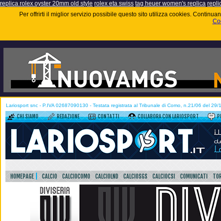
replica rolex oyster 20mm old style
rolex eta swiss
tag heuer women's replica
repli
Per offrirti il miglior servizio possibile questo sito utilizza cookies. Contin
Coo
Lariosport snc - P.IVA 02687090130 - Testata registrata al Tribunale di Como, n.21/06 del 29
CHI SIAMO
REDAZIONE
CONTATTI
COLLABORA CON LARIOSPORT
P
HOMEPAGE
CALCIO
CALCIOCOMO
CALCIOLND
CALCIOSGS
CALCIOCSI
COMUNICATI
TOR