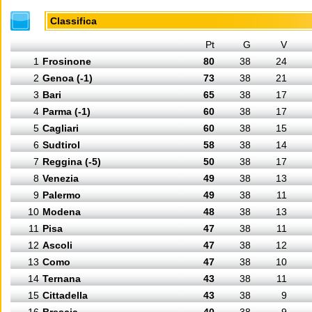
Classifica
Pt
G
V
1
Frosinone
80
38
24
2
Genoa (-1)
73
38
21
3
Bari
65
38
17
4
Parma (-1)
60
38
17
5
Cagliari
60
38
15
6
Sudtirol
58
38
14
7
Reggina (-5)
50
38
17
8
Venezia
49
38
13
9
Palermo
49
38
11
10
Modena
48
38
13
11
Pisa
47
38
11
12
Ascoli
47
38
12
13
Como
47
38
10
14
Ternana
43
38
11
15
Cittadella
43
38
9