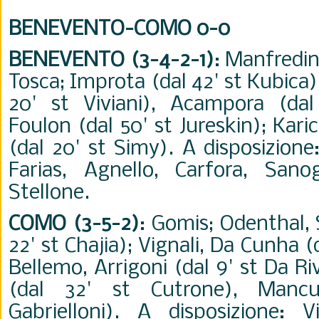
BENEVENTO-COMO 0-0
BENEVENTO (3-4-2-1)
: Manfredini
Tosca; Improta (dal 42' st Kubica),
20' st Viviani), Acampora (dal
Foulon (dal 50' st Jureskin); Kari
(dal 20' st Simy). A disposizione: 
Farias, Agnello, Carfora, Sanogo
Stellone.
COMO (3-5-2)
: Gomis; Odenthal, 
22' st Chajia); Vignali, Da Cunha (d
Bellemo, Arrigoni (dal 9' st Da Ri
(dal 32' st Cutrone), Manc
Gabrielloni). A disposizione: V