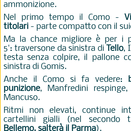
ammonizione.
Nel primo tempo il Como -
V
titolari
- parte compatto con il su
Ma la chance migliore è per i p
5':
traversone da sinistra di
Tello
, 
testa senza colpire, il pallone c
sinistra di Gomis.
Anche il Como si fa vedere:
punizione
, Manfredini respinge,
Mancuso.
Ritmi non elevati, continue int
cartellini gialli (nel second
Bellemo, salterà il Parma
).