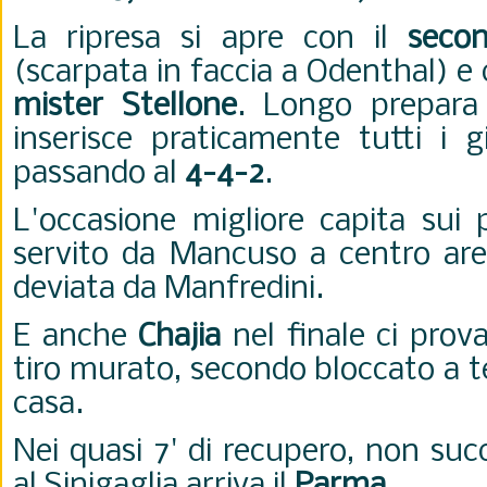
La ripresa si apre con il
secon
(scarpata in faccia a Odenthal) e 
mister Stellone
. Longo prepara
inserisce praticamente tutti i g
passando al
4-4-2
.
L'occasione migliore capita sui 
servito da Mancuso a centro area
deviata da Manfredini.
E anche
Chajia
nel finale ci prov
tiro murato, secondo bloccato a te
casa.
Nei quasi 7' di recupero, non suc
al Sinigaglia arriva il
Parma
.