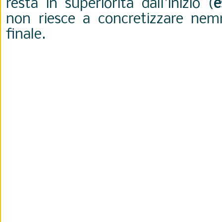
resta in superiorità dall'inizio (
e
non riesce a concretizzare nem
finale.