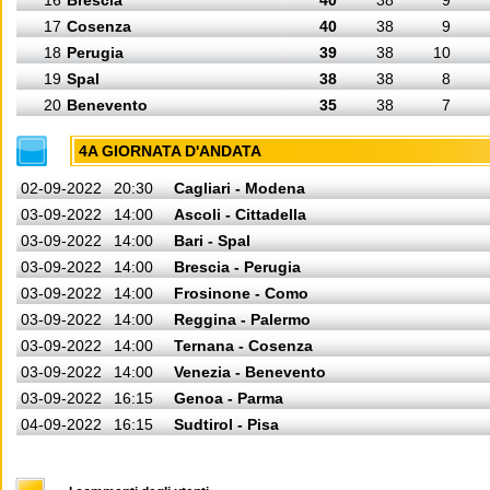
16
Brescia
40
38
9
17
Cosenza
40
38
9
18
Perugia
39
38
10
19
Spal
38
38
8
20
Benevento
35
38
7
4A GIORNATA D'ANDATA
02-09-2022
20:30
Cagliari - Modena
03-09-2022
14:00
Ascoli - Cittadella
03-09-2022
14:00
Bari - Spal
03-09-2022
14:00
Brescia - Perugia
03-09-2022
14:00
Frosinone - Como
03-09-2022
14:00
Reggina - Palermo
03-09-2022
14:00
Ternana - Cosenza
03-09-2022
14:00
Venezia - Benevento
03-09-2022
16:15
Genoa - Parma
04-09-2022
16:15
Sudtirol - Pisa