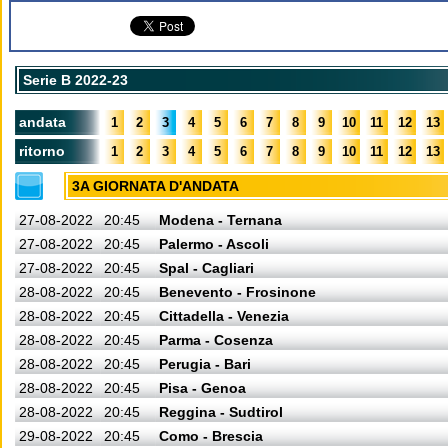
Serie B 2022-23
andata
1
2
3
4
5
6
7
8
9
10
11
12
13
ritorno
1
2
3
4
5
6
7
8
9
10
11
12
13
3A GIORNATA D'ANDATA
27-08-2022
20:45
Modena - Ternana
27-08-2022
20:45
Palermo - Ascoli
27-08-2022
20:45
Spal - Cagliari
28-08-2022
20:45
Benevento - Frosinone
28-08-2022
20:45
Cittadella - Venezia
28-08-2022
20:45
Parma - Cosenza
28-08-2022
20:45
Perugia - Bari
28-08-2022
20:45
Pisa - Genoa
28-08-2022
20:45
Reggina - Sudtirol
29-08-2022
20:45
Como - Brescia