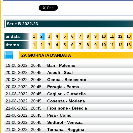
Serie B 2022-23
andata
1
2
3
4
5
6
7
8
9
10
11
12
13
ritorno
1
2
3
4
5
6
7
8
9
10
11
12
13
2A GIORNATA D'ANDATA
19-08-2022
20:45
Bari - Palermo
20-08-2022
20:45
Ascoli - Spal
20-08-2022
20:45
Genoa - Benevento
20-08-2022
20:45
Perugia - Parma
21-08-2022
20:45
Cagliari - Cittadella
21-08-2022
20:45
Cosenza - Modena
21-08-2022
20:45
Frosinone - Brescia
21-08-2022
20:45
Pisa - Como
21-08-2022
20:45
Sudtirol - Venezia
21-08-2022
20:45
Ternana - Reggina