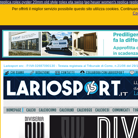
replica rolex oyster 20mm old style
rolex eta swiss
tag heuer women's replica
repli
Per offrirti il miglior servizio possibile questo sito utilizza cookies. Contin
Coo
Lariosport snc - P.IVA 02687090130 - Testata registrata al Tribunale di Como, n.21/06 del 29
CHI SIAMO
REDAZIONE
CONTATTI
COLLABORA CON LARIOSPORT
P
HOMEPAGE
CALCIO
CALCIOCOMO
CALCIOLND
CALCIOSGS
CALCIOCSI
COMUNICATI
TOR