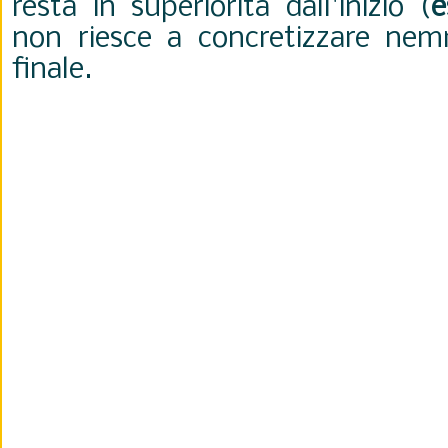
resta in superiorità dall'inizio (
e
non riesce a concretizzare nem
finale.