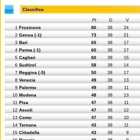
Classifica
Pt
G
V
1
Frosinone
80
38
24
2
Genoa (-1)
73
38
21
3
Bari
65
38
17
4
Parma (-1)
60
38
17
5
Cagliari
60
38
15
6
Sudtirol
58
38
14
7
Reggina (-5)
50
38
17
8
Venezia
49
38
13
9
Palermo
49
38
11
10
Modena
48
38
13
11
Pisa
47
38
11
12
Ascoli
47
38
12
13
Como
47
38
10
14
Ternana
43
38
11
15
Cittadella
43
38
9