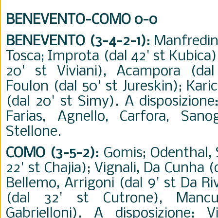
BENEVENTO-COMO 0-0
BENEVENTO (3-4-2-1)
: Manfredini
Tosca; Improta (dal 42' st Kubica),
20' st Viviani), Acampora (dal
Foulon (dal 50' st Jureskin); Kari
(dal 20' st Simy). A disposizione: 
Farias, Agnello, Carfora, Sanogo
Stellone.
COMO (3-5-2)
: Gomis; Odenthal, 
22' st Chajia); Vignali, Da Cunha (d
Bellemo, Arrigoni (dal 9' st Da Ri
(dal 32' st Cutrone), Manc
Gabrielloni). A disposizione: V