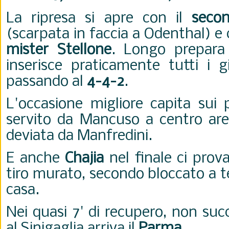
La ripresa si apre con il
secon
(scarpata in faccia a Odenthal) e 
mister Stellone
. Longo prepara
inserisce praticamente tutti i g
passando al
4-4-2
.
L'occasione migliore capita sui 
servito da Mancuso a centro area
deviata da Manfredini.
E anche
Chajia
nel finale ci prov
tiro murato, secondo bloccato a te
casa.
Nei quasi 7' di recupero, non suc
al Sinigaglia arriva il
Parma
.