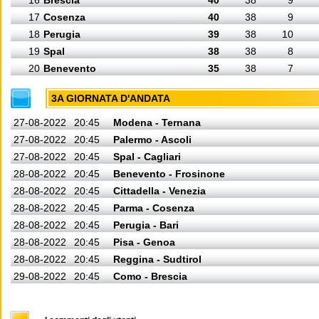
16
Brescia
40
38
9
17
Cosenza
40
38
9
18
Perugia
39
38
10
19
Spal
38
38
8
20
Benevento
35
38
7
3A GIORNATA D'ANDATA
27-08-2022
20:45
Modena - Ternana
27-08-2022
20:45
Palermo - Ascoli
27-08-2022
20:45
Spal - Cagliari
28-08-2022
20:45
Benevento - Frosinone
28-08-2022
20:45
Cittadella - Venezia
28-08-2022
20:45
Parma - Cosenza
28-08-2022
20:45
Perugia - Bari
28-08-2022
20:45
Pisa - Genoa
28-08-2022
20:45
Reggina - Sudtirol
29-08-2022
20:45
Como - Brescia