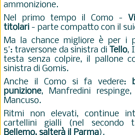
ammonizione.
Nel primo tempo il Como -
V
titolari
- parte compatto con il su
Ma la chance migliore è per i p
5':
traversone da sinistra di
Tello
, 
testa senza colpire, il pallone c
sinistra di Gomis.
Anche il Como si fa vedere:
punizione
, Manfredini respinge,
Mancuso.
Ritmi non elevati, continue int
cartellini gialli (nel second
Bellemo, salterà il Parma
).