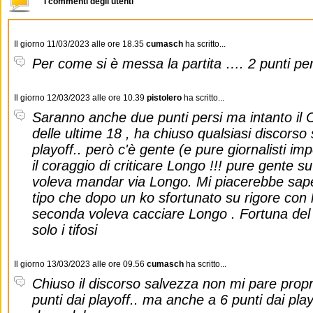
I commenti degli utenti
Il giorno 11/03/2023 alle ore 18.35
cumasch
ha scritto...
Per come si è messa la partita …. 2 punti pers
Il giorno 12/03/2023 alle ore 10.39
pistolero
ha scritto...
Saranno anche due punti persi ma intanto il 
delle ultime 18 , ha chiuso qualsiasi discorso
playoff.. però c'è gente (e pure giornalisti i
il coraggio di criticare Longo !!! pure gente s
voleva mandar via Longo. Mi piacerebbe sape
tipo che dopo un ko sfortunato su rigore con 
seconda voleva cacciare Longo . Fortuna del 
solo i tifosi
Il giorno 13/03/2023 alle ore 09.56
cumasch
ha scritto...
Chiuso il discorso salvezza non mi pare prop
punti dai playoff.. ma anche a 6 punti dai pl