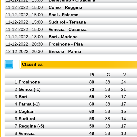
11-12-2022
15:00
Benevento - Cittadella
11-12-2022
15:00
Como - Reggina
11-12-2022
15:00
Spal - Palermo
11-12-2022
15:00
Sudtirol - Ternana
11-12-2022
15:00
Venezia - Cosenza
11-12-2022
18:00
Bari - Modena
11-12-2022
20:30
Frosinone - Pisa
12-12-2022
20:30
Brescia - Parma
Classifica
Pt
G
V
1
Frosinone
80
38
24
2
Genoa (-1)
73
38
21
3
Bari
65
38
17
4
Parma (-1)
60
38
17
5
Cagliari
60
38
15
6
Sudtirol
58
38
14
7
Reggina (-5)
50
38
17
8
Venezia
49
38
13