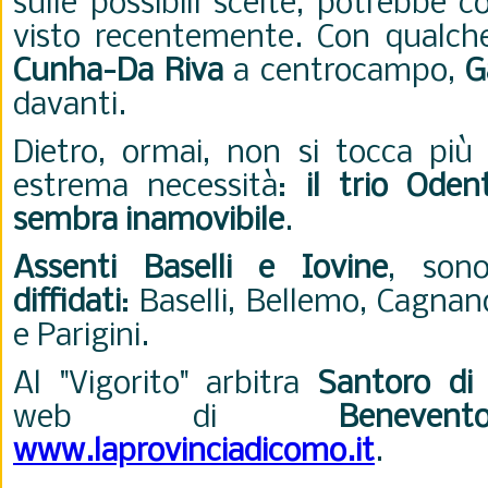
sulle possibili scelte, potrebbe 
visto recentemente. Con qualc
Cunha-Da Riva
a centrocampo,
G
davanti.
Dietro, ormai, non si tocca più
estrema necessità:
il trio Oden
sembra inamovibile
.
Assenti Baselli e Iovine
, son
diffidati
:
Baselli, Bellemo, Cagna
e Parigini.
Al "Vigorito" arbitra
Santoro di
web di
Benevent
www.laprovinciadicomo.it
.