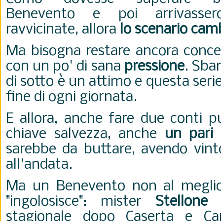
Benevento e poi arrivassero
ravvicinate, allora
lo scenario cam
Ma bisogna restare ancora concen
con un po' di sana
pressione
. Sba
di sotto è un attimo e questa serie
fine di ogni giornata.
E allora, anche fare due conti pu
chiave salvezza, anche
un pari
sarebbe da buttare, avendo vinto
all'andata.
Ma un Benevento non al meglio 
"ingolosisce": mister
Stellone
-
stagionale dopo Caserta e Ca