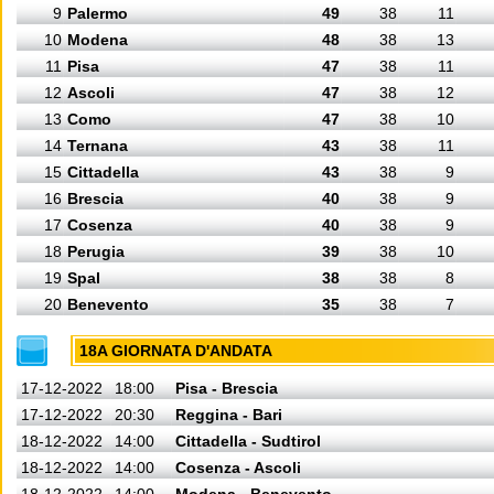
9
Palermo
49
38
11
10
Modena
48
38
13
11
Pisa
47
38
11
12
Ascoli
47
38
12
13
Como
47
38
10
14
Ternana
43
38
11
15
Cittadella
43
38
9
16
Brescia
40
38
9
17
Cosenza
40
38
9
18
Perugia
39
38
10
19
Spal
38
38
8
20
Benevento
35
38
7
18A GIORNATA D'ANDATA
17-12-2022
18:00
Pisa - Brescia
17-12-2022
20:30
Reggina - Bari
18-12-2022
14:00
Cittadella - Sudtirol
18-12-2022
14:00
Cosenza - Ascoli