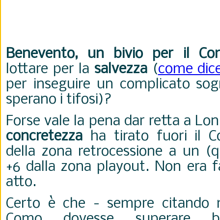
Benevento, un bivio per il C
lottare per la
salvezza
(
come dic
per inseguire un complicato so
sperano i tifosi)?
Forse vale la pena dar retta a Lo
concretezza
ha tirato fuori il 
della zona retrocessione a un (q
+6 dalla zona playout. Non era fa
atto.
Certo è che - sempre citando m
Como dovesse superare bri