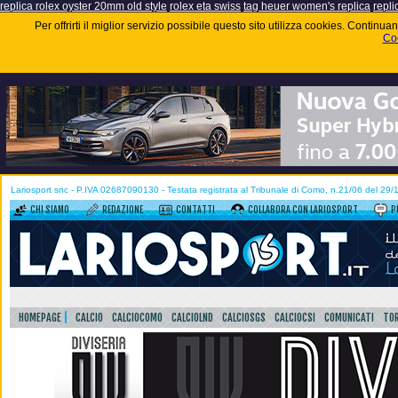
replica rolex oyster 20mm old style
rolex eta swiss
tag heuer women's replica
repli
Per offrirti il miglior servizio possibile questo sito utilizza cookies. Contin
Coo
Lariosport snc - P.IVA 02687090130 - Testata registrata al Tribunale di Como, n.21/06 del 29
CHI SIAMO
REDAZIONE
CONTATTI
COLLABORA CON LARIOSPORT
P
HOMEPAGE
CALCIO
CALCIOCOMO
CALCIOLND
CALCIOSGS
CALCIOCSI
COMUNICATI
TOR