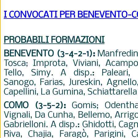
I CONVOCATI PER BENEVENTO-
PROBABILI FORMAZIONI
BENEVENTO (3-4-2-1)
:
Manfredini
Tosca; Improta, Viviani, Acampor
Tello, Simy. A disp.: Paleari, L
Sanogo, Farias, Jureskin, Agnello
Capellini, La Gumina, Schiattarella.
COMO (3-5-2)
:
Gomis; Odenthal
Vignali, Da Cunha, Bellemo, Arrigo
Gabrielloni. A disp.: Ghidotti, Ca
Riva, Chajia, Faragò, Parigini, C