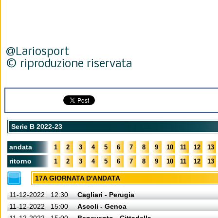
@Lariosport
© riproduzione riservata
Serie B 2022-23
andata
1
2
3
4
5
6
7
8
9
10
11
12
13
ritorno
1
2
3
4
5
6
7
8
9
10
11
12
13
17A GIORNATA D'ANDATA
11-12-2022
12:30
Cagliari - Perugia
11-12-2022
15:00
Ascoli - Genoa