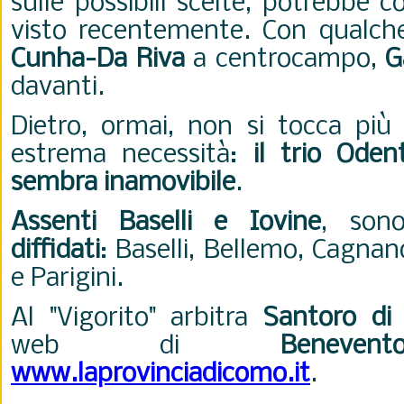
sulle possibili scelte, potrebbe 
visto recentemente. Con qualc
Cunha-Da Riva
a centrocampo,
G
davanti.
Dietro, ormai, non si tocca più
estrema necessità:
il trio Oden
sembra inamovibile
.
Assenti Baselli e Iovine
, son
diffidati
:
Baselli, Bellemo, Cagna
e Parigini.
Al "Vigorito" arbitra
Santoro di
web di
Benevent
www.laprovinciadicomo.it
.