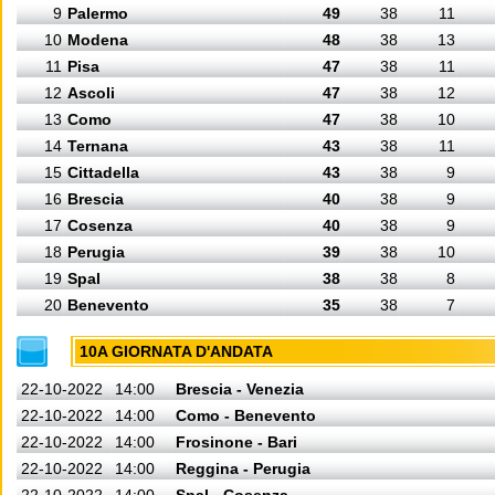
9
Palermo
49
38
11
10
Modena
48
38
13
11
Pisa
47
38
11
12
Ascoli
47
38
12
13
Como
47
38
10
14
Ternana
43
38
11
15
Cittadella
43
38
9
16
Brescia
40
38
9
17
Cosenza
40
38
9
18
Perugia
39
38
10
19
Spal
38
38
8
20
Benevento
35
38
7
10A GIORNATA D'ANDATA
22-10-2022
14:00
Brescia - Venezia
22-10-2022
14:00
Como - Benevento
22-10-2022
14:00
Frosinone - Bari
22-10-2022
14:00
Reggina - Perugia