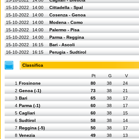
15-10-2022
14:00
Cagliari - Brescia
15-10-2022
14:00
Cittadella - Spal
15-10-2022
14:00
Cosenza - Genoa
15-10-2022
14:00
Modena - Como
15-10-2022
14:00
Palermo - Pisa
15-10-2022
14:00
Parma - Reggina
15-10-2022
16:15
Bari - Ascoli
16-10-2022
16:15
Perugia - Sudtirol
Classifica
Pt
G
V
1
Frosinone
80
38
24
2
Genoa (-1)
73
38
21
3
Bari
65
38
17
4
Parma (-1)
60
38
17
5
Cagliari
60
38
15
6
Sudtirol
58
38
14
7
Reggina (-5)
50
38
17
8
Venezia
49
38
13