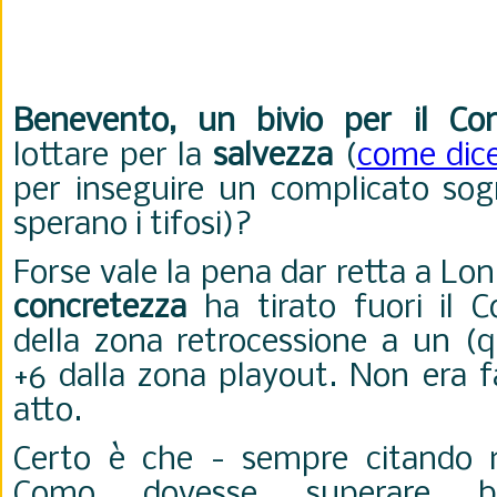
Benevento, un bivio per il C
lottare per la
salvezza
(
come dic
per inseguire un complicato so
sperano i tifosi)?
Forse vale la pena dar retta a Lo
concretezza
ha tirato fuori il 
della zona retrocessione a un (q
+6 dalla zona playout. Non era fa
atto.
Certo è che - sempre citando m
Como dovesse superare bri