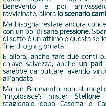
Benevento e poi arrivassero
ravvicinate, allora
lo scenario cam
Ma bisogna restare ancora concen
con un po' di sana
pressione
. Sba
di sotto è un attimo e questa serie
fine di ogni giornata.
E allora, anche fare due conti pu
chiave salvezza, anche
un pari
sarebbe da buttare, avendo vinto
all'andata.
Ma un Benevento non al meglio 
"ingolosisce": mister
Stellone
-
stagionale dopo Caserta e Ca