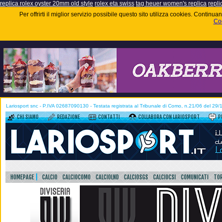
replica rolex oyster 20mm old style
rolex eta swiss
tag heuer women's replica
repli
Per offrirti il miglior servizio possibile questo sito utilizza cookies. Contin
Coo
Lariosport snc - P.IVA 02687090130 - Testata registrata al Tribunale di Como, n.21/06 del 29
CHI SIAMO
REDAZIONE
CONTATTI
COLLABORA CON LARIOSPORT
P
HOMEPAGE
CALCIO
CALCIOCOMO
CALCIOLND
CALCIOSGS
CALCIOCSI
COMUNICATI
TOR