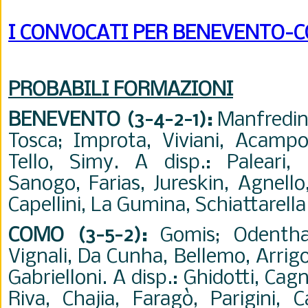
I CONVOCATI PER BENEVENTO-
PROBABILI FORMAZIONI
BENEVENTO (3-4-2-1)
:
Manfredini
Tosca; Improta, Viviani, Acampor
Tello, Simy. A disp.: Paleari, L
Sanogo, Farias, Jureskin, Agnello
Capellini, La Gumina, Schiattarella.
COMO (3-5-2)
:
Gomis; Odenthal
Vignali, Da Cunha, Bellemo, Arrigo
Gabrielloni. A disp.: Ghidotti, Ca
Riva, Chajia, Faragò, Parigini, C