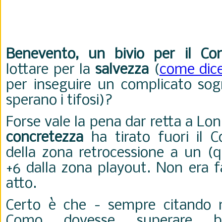
Benevento, un bivio per il C
lottare per la
salvezza
(
come dic
per inseguire un complicato so
sperano i tifosi)?
Forse vale la pena dar retta a Lo
concretezza
ha tirato fuori il 
della zona retrocessione a un (q
+6 dalla zona playout. Non era fa
atto.
Certo è che - sempre citando m
Como dovesse superare bri