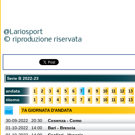
@Lariosport
© riproduzione riservata
Serie B 2022-23
andata
1
2
3
4
5
6
7
8
9
10
11
12
13
ritorno
1
2
3
4
5
6
7
8
9
10
11
12
13
7A GIORNATA D'ANDATA
30-09-2022
20:30
Cosenza - Como
01-10-2022
14:00
Bari - Brescia