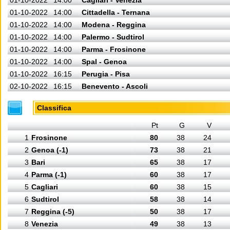
01-10-2022
14:00
Cagliari - Venezia
01-10-2022
14:00
Cittadella - Ternana
01-10-2022
14:00
Modena - Reggina
01-10-2022
14:00
Palermo - Sudtirol
01-10-2022
14:00
Parma - Frosinone
01-10-2022
14:00
Spal - Genoa
01-10-2022
16:15
Perugia - Pisa
02-10-2022
16:15
Benevento - Ascoli
Classifica
Pt
G
V
1
Frosinone
80
38
24
2
Genoa (-1)
73
38
21
3
Bari
65
38
17
4
Parma (-1)
60
38
17
5
Cagliari
60
38
15
6
Sudtirol
58
38
14
7
Reggina (-5)
50
38
17
8
Venezia
49
38
13