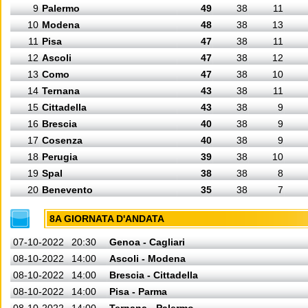
9
Palermo
49
38
11
10
Modena
48
38
13
11
Pisa
47
38
11
12
Ascoli
47
38
12
13
Como
47
38
10
14
Ternana
43
38
11
15
Cittadella
43
38
9
16
Brescia
40
38
9
17
Cosenza
40
38
9
18
Perugia
39
38
10
19
Spal
38
38
8
20
Benevento
35
38
7
8A GIORNATA D'ANDATA
07-10-2022
20:30
Genoa - Cagliari
08-10-2022
14:00
Ascoli - Modena
08-10-2022
14:00
Brescia - Cittadella
08-10-2022
14:00
Pisa - Parma