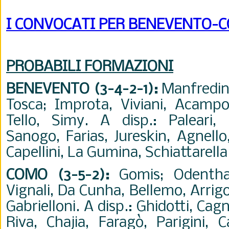
I CONVOCATI PER BENEVENTO-
PROBABILI FORMAZIONI
BENEVENTO (3-4-2-1)
:
Manfredini
Tosca; Improta, Viviani, Acampor
Tello, Simy. A disp.: Paleari, L
Sanogo, Farias, Jureskin, Agnello
Capellini, La Gumina, Schiattarella.
COMO (3-5-2)
:
Gomis; Odenthal
Vignali, Da Cunha, Bellemo, Arrigo
Gabrielloni. A disp.: Ghidotti, Ca
Riva, Chajia, Faragò, Parigini, C