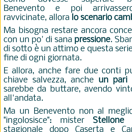
Benevento e poi arrivassero
ravvicinate, allora
lo scenario cam
Ma bisogna restare ancora concen
con un po' di sana
pressione
. Sba
di sotto è un attimo e questa serie
fine di ogni giornata.
E allora, anche fare due conti pu
chiave salvezza, anche
un pari
sarebbe da buttare, avendo vinto
all'andata.
Ma un Benevento non al meglio 
"ingolosisce": mister
Stellone
-
stagionale dopo Caserta e Ca