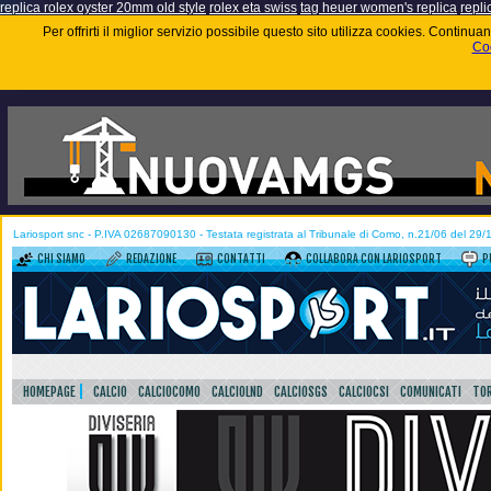
replica rolex oyster 20mm old style
rolex eta swiss
tag heuer women's replica
repli
Per offrirti il miglior servizio possibile questo sito utilizza cookies. Contin
Coo
Lariosport snc - P.IVA 02687090130 - Testata registrata al Tribunale di Como, n.21/06 del 29
CHI SIAMO
REDAZIONE
CONTATTI
COLLABORA CON LARIOSPORT
P
HOMEPAGE
CALCIO
CALCIOCOMO
CALCIOLND
CALCIOSGS
CALCIOCSI
COMUNICATI
TOR