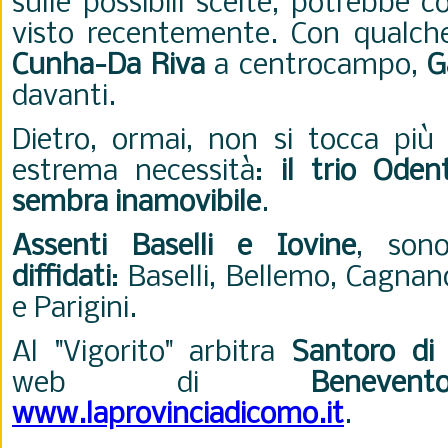
sulle possibili scelte, potrebbe 
visto recentemente. Con qualc
Cunha-Da Riva
a centrocampo,
G
davanti.
Dietro, ormai, non si tocca più
estrema necessità:
il trio Oden
sembra inamovibile
.
Assenti Baselli e Iovine
, son
diffidati
:
Baselli, Bellemo, Cagna
e Parigini.
Al "Vigorito" arbitra
Santoro di
web di
Benevent
www.laprovinciadicomo.it
.