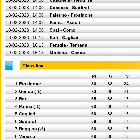
18-02-2023
14:00
Cittadella - Reggina
18-02-2023
14:00
Cosenza - Sudtirol
18-02-2023
14:00
Palermo - Frosinone
18-02-2023
14:00
Parma - Ascoli
18-02-2023
14:00
Spal - Como
18-02-2023
16:15
Bari - Cagliari
18-02-2023
16:15
Perugia - Ternana
19-02-2023
16:15
Modena - Genoa
Classifica
Pt
G
V
1
Frosinone
80
38
24
2
Genoa (-1)
73
38
21
3
Bari
65
38
17
4
Parma (-1)
60
38
17
5
Cagliari
60
38
15
6
Sudtirol
58
38
14
7
Reggina (-5)
50
38
17
8
Venezia
49
38
13