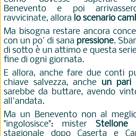
Benevento e poi arrivassero
ravvicinate, allora
lo scenario cam
Ma bisogna restare ancora concen
con un po' di sana
pressione
. Sba
di sotto è un attimo e questa serie
fine di ogni giornata.
E allora, anche fare due conti pu
chiave salvezza, anche
un pari
sarebbe da buttare, avendo vinto
all'andata.
Ma un Benevento non al meglio 
"ingolosisce": mister
Stellone
-
stagionale dopo Caserta e Ca