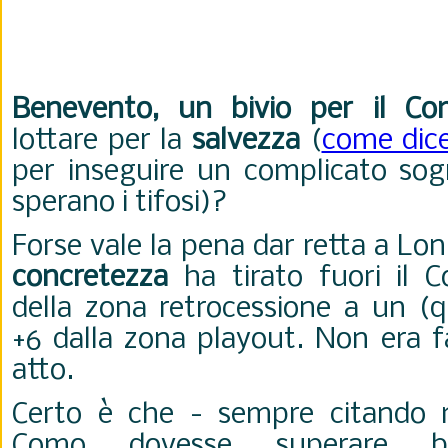
Benevento, un bivio per il C
lottare per la
salvezza
(
come dic
per inseguire un complicato so
sperano i tifosi)?
Forse vale la pena dar retta a Lo
concretezza
ha tirato fuori il 
della zona retrocessione a un (q
+6 dalla zona playout. Non era fa
atto.
Certo è che - sempre citando m
Como dovesse superare bri