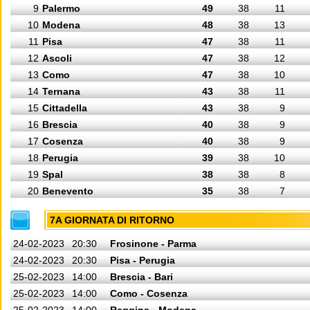
9
Palermo
49
38
11
10
Modena
48
38
13
11
Pisa
47
38
11
12
Ascoli
47
38
12
13
Como
47
38
10
14
Ternana
43
38
11
15
Cittadella
43
38
9
16
Brescia
40
38
9
17
Cosenza
40
38
9
18
Perugia
39
38
10
19
Spal
38
38
8
20
Benevento
35
38
7
7A GIORNATA DI RITORNO
24-02-2023
20:30
Frosinone - Parma
24-02-2023
20:30
Pisa - Perugia
25-02-2023
14:00
Brescia - Bari
25-02-2023
14:00
Como - Cosenza