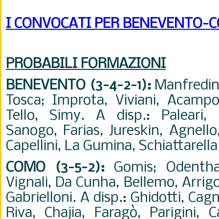
I CONVOCATI PER BENEVENTO-
PROBABILI FORMAZIONI
BENEVENTO (3-4-2-1)
:
Manfredini
Tosca; Improta, Viviani, Acampor
Tello, Simy. A disp.: Paleari, L
Sanogo, Farias, Jureskin, Agnello
Capellini, La Gumina, Schiattarella.
COMO (3-5-2)
:
Gomis; Odenthal
Vignali, Da Cunha, Bellemo, Arrigo
Gabrielloni. A disp.: Ghidotti, Ca
Riva, Chajia, Faragò, Parigini, C