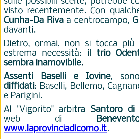
sulle possibili scelte, potrebbe 
visto recentemente. Con qualc
Cunha-Da Riva
a centrocampo,
G
davanti.
Dietro, ormai, non si tocca più
estrema necessità:
il trio Oden
sembra inamovibile
.
Assenti Baselli e Iovine
, son
diffidati
:
Baselli, Bellemo, Cagna
e Parigini.
Al "Vigorito" arbitra
Santoro di
web di
Benevent
www.laprovinciadicomo.it
.