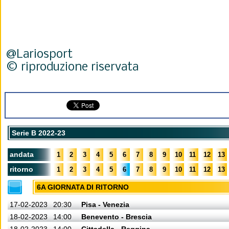
@Lariosport
© riproduzione riservata
Serie B 2022-23
andata
1
2
3
4
5
6
7
8
9
10
11
12
13
ritorno
1
2
3
4
5
6
7
8
9
10
11
12
13
6A GIORNATA DI RITORNO
17-02-2023
20:30
Pisa - Venezia
18-02-2023
14:00
Benevento - Brescia