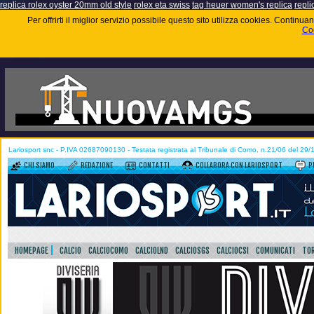
replica rolex oyster 20mm old style
rolex eta swiss
tag heuer women's replica
repli
Per offrirti il miglior servizio possibile questo sito utilizza cookies. Contin
Coo
Lariosport snc - P.IVA 02687090130 - Testata registrata al Tribunale di Como, n.21/06 del 29
CHI SIAMO
REDAZIONE
CONTATTI
COLLABORA CON LARIOSPORT
P
HOMEPAGE
CALCIO
CALCIOCOMO
CALCIOLND
CALCIOSGS
CALCIOCSI
COMUNICATI
TOR