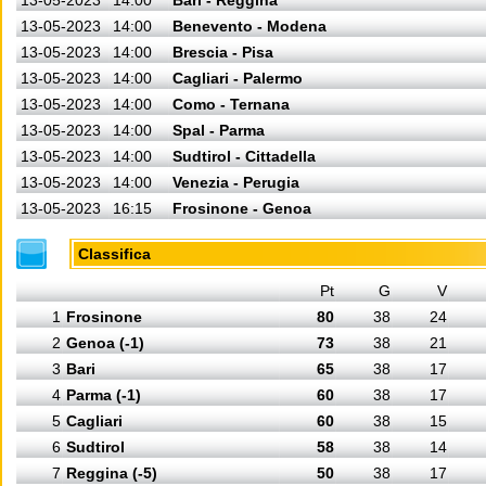
13-05-2023
14:00
Bari - Reggina
13-05-2023
14:00
Benevento - Modena
13-05-2023
14:00
Brescia - Pisa
13-05-2023
14:00
Cagliari - Palermo
13-05-2023
14:00
Como - Ternana
13-05-2023
14:00
Spal - Parma
13-05-2023
14:00
Sudtirol - Cittadella
13-05-2023
14:00
Venezia - Perugia
13-05-2023
16:15
Frosinone - Genoa
Classifica
Pt
G
V
1
Frosinone
80
38
24
2
Genoa (-1)
73
38
21
3
Bari
65
38
17
4
Parma (-1)
60
38
17
5
Cagliari
60
38
15
6
Sudtirol
58
38
14
7
Reggina (-5)
50
38
17