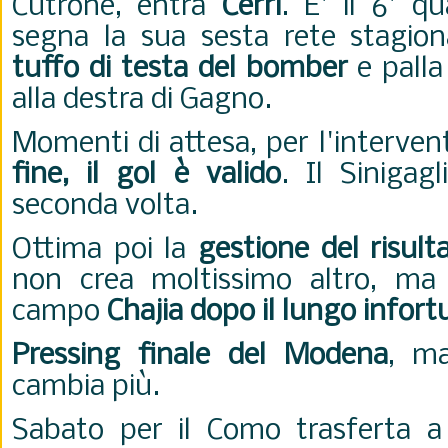
Cutrone, entra
Cerri
. E' il 6' q
segna la sua sesta rete stagion
tuffo di testa del bomber
e palla
alla destra di Gagno.
Momenti di attesa, per l'interven
fine, il gol è valido
. Il Sinigag
seconda volta.
Ottima poi la
gestione del risult
non crea moltissimo altro, ma 
campo
Chajia dopo il lungo infort
Pressing finale del Modena
, ma
cambia più.
Sabato per il Como trasferta 