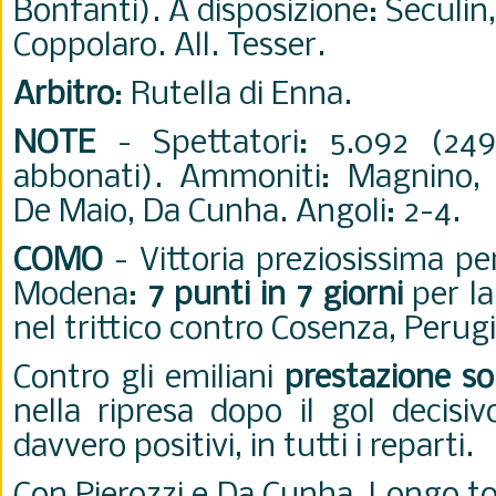
Bonfanti). A disposizione: Seculin
Coppolaro. All. Tesser.
Arbitro
: Rutella di Enna.
NOTE
- Spettatori: 5.092 (24
abbonati). Ammoniti: Magnino, Pi
De Maio, Da Cunha. Angoli: 2-4.
COMO
- Vittoria preziosissima pe
Modena:
7 punti in 7 giorni
per la
nel trittico contro Cosenza, Peru
Contro gli emiliani
prestazione so
nella ripresa dopo il gol decisiv
davvero positivi, in tutti i reparti.