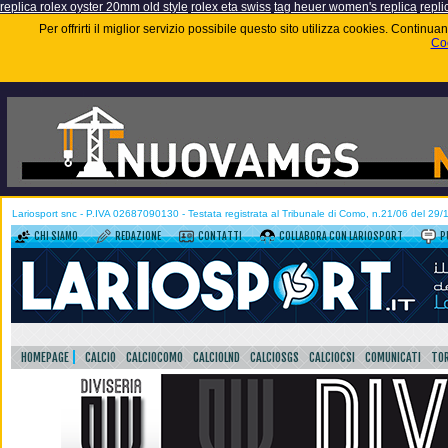
replica rolex oyster 20mm old style
rolex eta swiss
tag heuer women's replica
repli
Per offrirti il miglior servizio possibile questo sito utilizza cookies. Contin
Coo
Lariosport snc - P.IVA 02687090130 - Testata registrata al Tribunale di Como, n.21/06 del 29
CHI SIAMO
REDAZIONE
CONTATTI
COLLABORA CON LARIOSPORT
P
HOMEPAGE
CALCIO
CALCIOCOMO
CALCIOLND
CALCIOSGS
CALCIOCSI
COMUNICATI
TOR