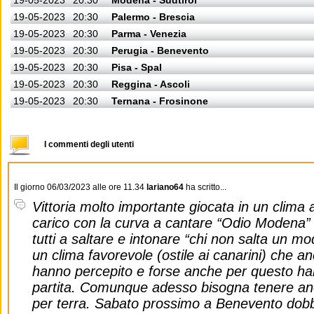
19-05-2023
20:30
Modena - Sudtirol
19-05-2023
20:30
Palermo - Brescia
19-05-2023
20:30
Parma - Venezia
19-05-2023
20:30
Perugia - Benevento
19-05-2023
20:30
Pisa - Spal
19-05-2023
20:30
Reggina - Ascoli
19-05-2023
20:30
Ternana - Frosinone
I commenti degli utenti
Il giorno 06/03/2023 alle ore 11.34
lariano64
ha scritto...
Vittoria molto importante giocata in un clima
carico con la curva a cantare “Odio Modena” e a
tutti a saltare e intonare “chi non salta un m
un clima favorevole (ostile ai canarini) che a
hanno percepito e forse anche per questo h
partita. Comunque adesso bisogna tenere anco
per terra. Sabato prossimo a Benevento dobb