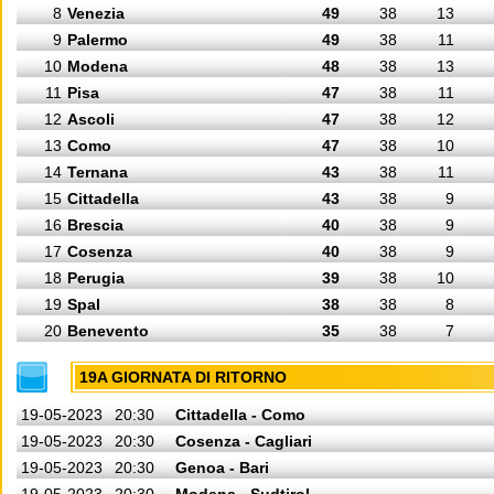
8
Venezia
49
38
13
9
Palermo
49
38
11
10
Modena
48
38
13
11
Pisa
47
38
11
12
Ascoli
47
38
12
13
Como
47
38
10
14
Ternana
43
38
11
15
Cittadella
43
38
9
16
Brescia
40
38
9
17
Cosenza
40
38
9
18
Perugia
39
38
10
19
Spal
38
38
8
20
Benevento
35
38
7
19A GIORNATA DI RITORNO
19-05-2023
20:30
Cittadella - Como
19-05-2023
20:30
Cosenza - Cagliari
19-05-2023
20:30
Genoa - Bari