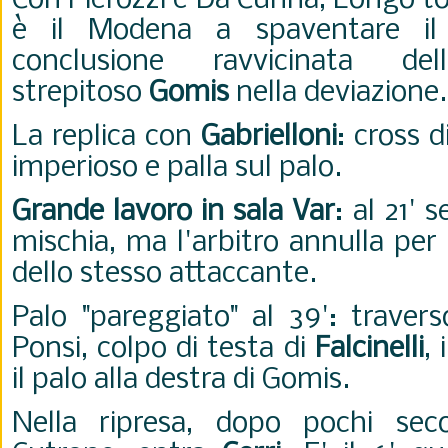
Con Pierozzi e Da Cunha, Longo to
è il Modena a spaventare i
conclusione ravvicinata d
strepitoso
Gomis
nella deviazione
La replica con
Gabrielloni
: cross 
imperioso e palla sul palo.
Grande lavoro in sala Var
: al 21'
mischia, ma l'arbitro annulla pe
dello stesso attaccante.
Palo "pareggiato" al 39': travers
Ponsi, colpo di testa di
Falcinelli
, 
il palo alla destra di Gomis.
Nella ripresa, dopo pochi se