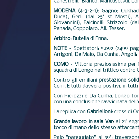
Canestrelli, Blanco, Mancuso. All. Lo
MODENA (4-3-2-1)
: Gagno; Oukhadd
Duca), Gerli (dal 25' st Mosti), A
Giovannini), Falcinelli; Strizzolo (d
Panada, Coppolaro. All. Tesser.
Arbitro
: Rutella di Enna.
NOTE
- Spettatori: 5.092 (2499 pag
Arrigoni, De Maio, Da Cunha. Angoli: 
COMO
- Vittoria preziosissima per 
squadra di Longo nel trittico contro
Contro gli emiliani
prestazione soli
Cerri. E tutti davvero positivi, in tutti
Con Pierozzi e Da Cunha, Longo tor
con una conclusione ravvicinata dell
La replica con
Gabrielloni
: cross di O
Grande lavoro in sala Var
: al 21' se
tocco di mano dello stesso attaccan
Palo "pareggiato" al 39': traverson