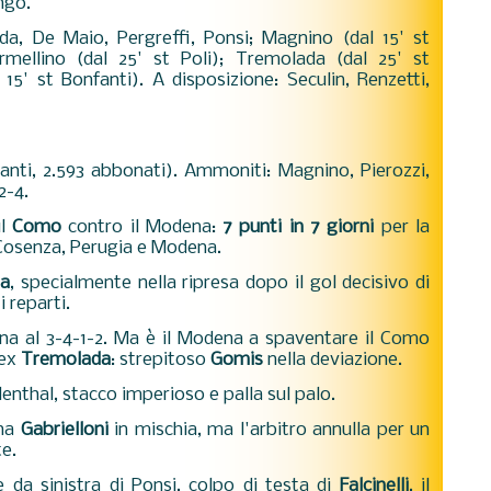
ngo.
a, De Maio, Pergreffi, Ponsi; Magnino (dal 15' st
rmellino (dal 25' st Poli); Tremolada (dal 25' st
al 15' st Bonfanti). A disposizione: Seculin, Renzetti,
anti, 2.593 abbonati). Ammoniti: Magnino, Pierozzi,
2-4.
il
Como
contro il Modena:
7 punti in 7 giorni
per la
 Cosenza, Perugia e Modena.
da
, specialmente nella ripresa dopo il gol decisivo di
 i reparti.
na al 3-4-1-2. Ma è il Modena a spaventare il Como
'ex
Tremolada
: strepitoso
Gomis
nella deviazione.
denthal, stacco imperioso e palla sul palo.
gna
Gabrielloni
in mischia, ma l'arbitro annulla per un
te.
e da sinistra di Ponsi, colpo di testa di
Falcinelli
, il