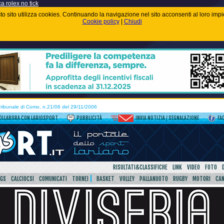
ca rolex no tick
uesto sito utilizza cookies. Continuando la navigazione nel sito acconsenti al loro im
Cookie policy
|
Chiudi
 Tribunale di Como, n.21/06 del 29/11/2006
OLLABORA CON LARIOSPORT
PUBBLICITÀ
INVIA NOTIZIA / SEGNALAZIONE
FA
RISULTATI&CLASSIFICHE
LINK
VIDEO
FOTO
SGS
CALCIOCSI
COMUNICATI
TORNEI
BASKET
VOLLEY
PALLANUOTO
RUGBY
MOTORI
CA