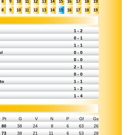
8
9
10
11
12
13
14
15
16
17
18
19
8
9
10
11
12
13
14
15
16
17
18
19
1 - 2
0 - 1
1 - 1
ol
0 - 0
0 - 0
2 - 1
0 - 0
to
1 - 1
1 - 2
1 - 4
Pt
G
V
N
P
Gf
Gs
80
38
24
8
6
63
26
73
38
21
11
6
53
28