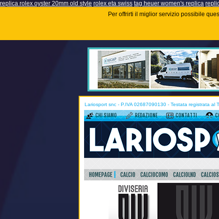
replica rolex oyster 20mm old style
rolex eta swiss
tag heuer women's replica
repli
Per offrirti il miglior servizio possibile q
Lariosport snc - P.IVA 02687090130 - Testata registrata al
CHI SIAMO
REDAZIONE
CONTATTI
C
HOMEPAGE
CALCIO
CALCIOCOMO
CALCIOLND
CALCIO