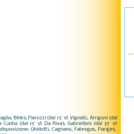
glia, Binks; Pierozzi (dal 15' st Vignali), Arrigoni (dal
 Cunha (dal 15' st Da Riva); Gabrielloni (dal 35' st
 disposizione: Ghidotti, Cagnano, Fabregas, Parigini,