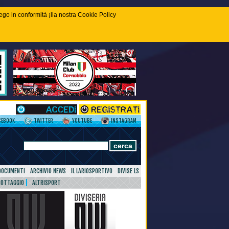
piego in conformità ¡lla nostra Cookie Policy
CEBOOK
TWITTER
YOUTUBE
INSTAGRAM
DOCUMENTI
ARCHIVIO NEWS
IL LARIOSPORTIVO
DIVISE LS
NOTTAGGIO
ALTRISPORT