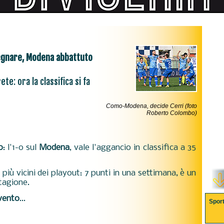
segnare, Modena abbattuto
te: ora la classifica si fa
Como-Modena, decide Cerri (foto
Roberto Colombo)
o
: l'1-0 sul
Modena
, vale l'aggancio in classifica a 35
o più vicini dei playout: 7 punti in una settimana, è un
tagione.
vento
...
Spor