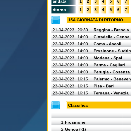
andata
1
2
3
4
5
6
7
ritorno
1
2
3
4
5
6
7
15A GIORNATA DI RITORNO
21-04-2023
20:30
Reggina - Brescia
22-04-2023
14:00
Cittadella - Genoa
22-04-2023
14:00
Como - Ascoli
22-04-2023
14:00
Frosinone - Sudtir
22-04-2023
14:00
Modena - Spal
22-04-2023
14:00
Parma - Cagliari
22-04-2023
14:00
Perugia - Cosenza
22-04-2023
16:15
Palermo - Beneven
23-04-2023
16:15
Pisa - Bari
23-04-2023
16:15
Ternana - Venezia
Classifica
1
Frosinone
2
Genoa (-1)