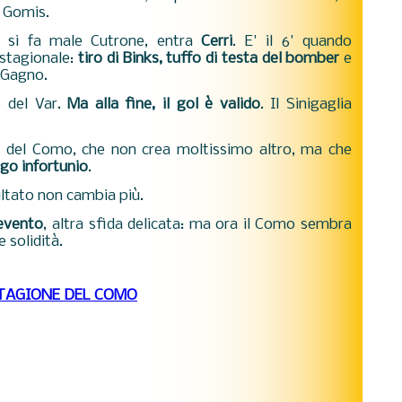
di Gomis.
o si fa male Cutrone, entra
Cerri
. E' il 6' quando
 stagionale:
tiro di Binks, tuffo di testa del bomber
e
i Gagno.
o del Var.
Ma alla fine, il gol è valido
. Il Sinigaglia
o
del Como, che non crea moltissimo altro, ma che
ngo infortunio
.
sultato non cambia più.
evento
, altra sfida delicata: ma ora il Como sembra
 solidità.
TAGIONE DEL COMO