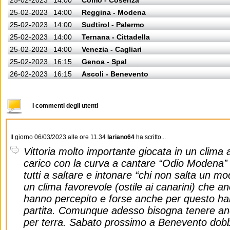
25-02-2023
14:00
Como - Cosenza
25-02-2023
14:00
Reggina - Modena
25-02-2023
14:00
Sudtirol - Palermo
25-02-2023
14:00
Ternana - Cittadella
25-02-2023
14:00
Venezia - Cagliari
25-02-2023
16:15
Genoa - Spal
26-02-2023
16:15
Ascoli - Benevento
I commenti degli utenti
Il giorno 06/03/2023 alle ore 11.34
lariano64
ha scritto...
Vittoria molto importante giocata in un clima
carico con la curva a cantare “Odio Modena” e a
tutti a saltare e intonare “chi non salta un m
un clima favorevole (ostile ai canarini) che a
hanno percepito e forse anche per questo h
partita. Comunque adesso bisogna tenere anco
per terra. Sabato prossimo a Benevento dobb