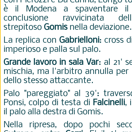
Con Pierozzi e Da Cunha, Longo to
è il Modena a spaventare i
conclusione ravvicinata d
strepitoso
Gomis
nella deviazione
La replica con
Gabrielloni
: cross 
imperioso e palla sul palo.
Grande lavoro in sala Var
: al 21'
mischia, ma l'arbitro annulla pe
dello stesso attaccante.
Palo "pareggiato" al 39': travers
Ponsi, colpo di testa di
Falcinelli
, 
il palo alla destra di Gomis.
Nella ripresa, dopo pochi se