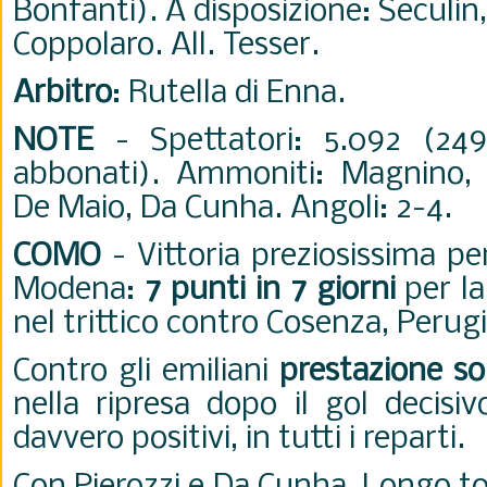
Bonfanti). A disposizione: Seculin
Coppolaro. All. Tesser.
Arbitro
: Rutella di Enna.
NOTE
- Spettatori: 5.092 (24
abbonati). Ammoniti: Magnino, Pi
De Maio, Da Cunha. Angoli: 2-4.
COMO
- Vittoria preziosissima pe
Modena:
7 punti in 7 giorni
per la
nel trittico contro Cosenza, Peru
Contro gli emiliani
prestazione so
nella ripresa dopo il gol decisiv
davvero positivi, in tutti i reparti.