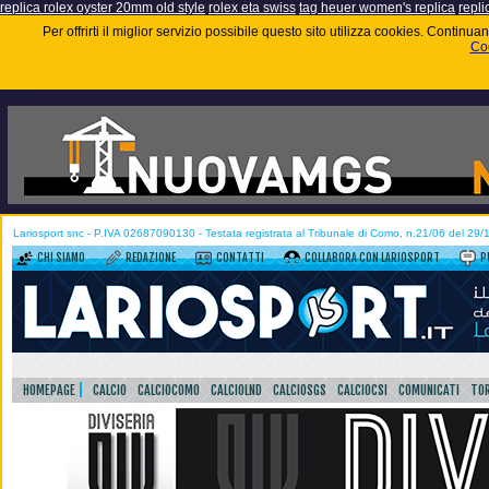
replica rolex oyster 20mm old style
rolex eta swiss
tag heuer women's replica
repli
Per offrirti il miglior servizio possibile questo sito utilizza cookies. Contin
Coo
Lariosport snc - P.IVA 02687090130 - Testata registrata al Tribunale di Como, n.21/06 del 29
CHI SIAMO
REDAZIONE
CONTATTI
COLLABORA CON LARIOSPORT
P
HOMEPAGE
CALCIO
CALCIOCOMO
CALCIOLND
CALCIOSGS
CALCIOCSI
COMUNICATI
TOR