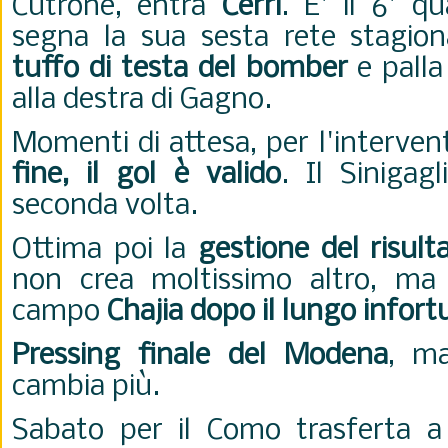
Cutrone, entra
Cerri
. E' il 6' q
segna la sua sesta rete stagion
tuffo di testa del bomber
e palla
alla destra di Gagno.
Momenti di attesa, per l'interven
fine, il gol è valido
. Il Sinigag
seconda volta.
Ottima poi la
gestione del risult
non crea moltissimo altro, ma 
campo
Chajia dopo il lungo infort
Pressing finale del Modena
, ma
cambia più.
Sabato per il Como trasferta 