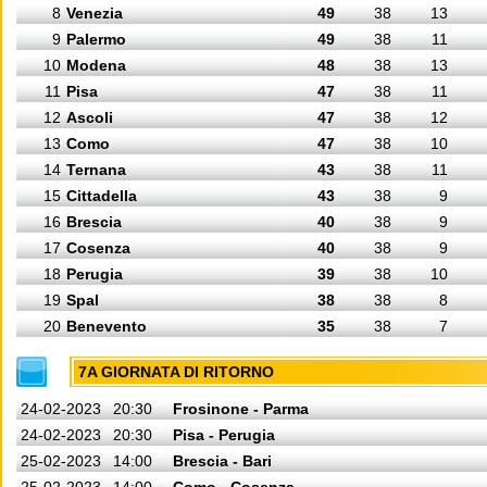
8
Venezia
49
38
13
9
Palermo
49
38
11
10
Modena
48
38
13
11
Pisa
47
38
11
12
Ascoli
47
38
12
13
Como
47
38
10
14
Ternana
43
38
11
15
Cittadella
43
38
9
16
Brescia
40
38
9
17
Cosenza
40
38
9
18
Perugia
39
38
10
19
Spal
38
38
8
20
Benevento
35
38
7
7A GIORNATA DI RITORNO
24-02-2023
20:30
Frosinone - Parma
24-02-2023
20:30
Pisa - Perugia
25-02-2023
14:00
Brescia - Bari