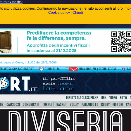
ca rolex no tick
uesto sito utilizza cookies. Continuando la navigazione nel sito acconsenti al loro im
Cookie policy
|
Chiudi
 Tribunale di Como, n.21/06 del 29/11/2006
OLLABORA CON LARIOSPORT
PUBBLICITÀ
INVIA NOTIZIA / SEGNALAZIONE
FA
RISULTATI&CLASSIFICHE
LINK
VIDEO
FOTO
SGS
CALCIOCSI
COMUNICATI
TORNEI
BASKET
VOLLEY
PALLANUOTO
RUGBY
MOTORI
CA