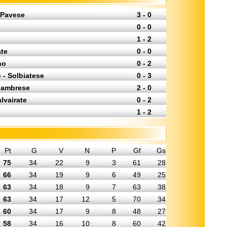
 Pavese
3 - 0
0 - 0
1 - 2
ate
0 - 0
no
0 - 2
 - Solbiatese
0 - 3
lambrese
2 - 0
lvairate
0 - 2
1 - 2
Pt
G
V
N
P
Gf
Gs
75
34
22
9
3
61
28
66
34
19
9
6
49
25
63
34
18
9
7
63
38
63
34
17
12
5
70
34
60
34
17
9
8
48
27
58
34
16
10
8
60
42