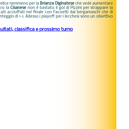
felice nemmeno per la
Brianza Olginatese
che vede aumentare
tro la
Cisanese
non è bastato il gol di Pizzini per strappare la
stati acciuffati nel finale con Facoetti dai bergamaschi che di
unteggio di 1-1. Adesso i playoff per i lecchesi sono un obiettivo
ltati, classifica e prossimo turno