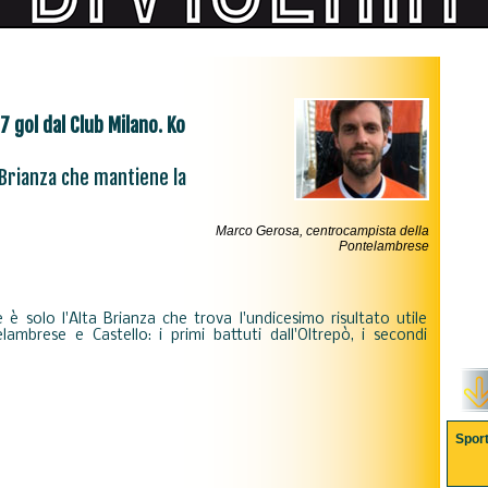
 7 gol dal Club Milano. Ko
a Brianza che mantiene la
Marco Gerosa, centrocampista della
Pontelambrese
e è solo l'Alta Brianza che trova l'undicesimo risultato utile
ambrese e Castello: i primi battuti dall'Oltrepò, i secondi
Spor