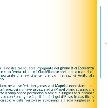
er le nostre tre squadre impegnate nel
girone B di Eccellenza
.
in casa ferma sullo 0-0 il
Club Milanese
portando a 11 la striscia
importante che avvicina sempre più i ragazzi di Ardito alla
nno.
tico, nella trasferta bergamasca di
Mapello,
nonostante una
unti preziosi in chiave salvezza ad un Mapello lanciatissimo che
perto il campionato portandosi a sole due lunghezze di distanza
-0 con Sonzogni e Capelli, inutile il gol di Bovis. In classifica si
alcalepio e della Vertovese avvicinano a 1 sola lunghezza la