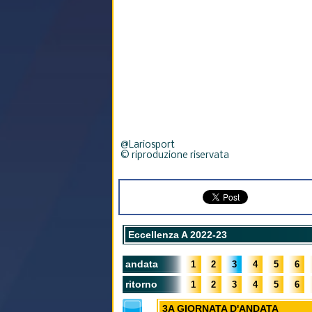
@Lariosport
© riproduzione riservata
Eccellenza A 2022-23
andata
1
2
3
4
5
6
ritorno
1
2
3
4
5
6
3A GIORNATA D'ANDATA