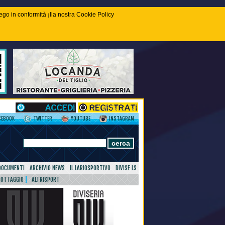
piego in conformità ¡lla nostra Cookie Policy
CEBOOK
TWITTER
YOUTUBE
INSTAGRAM
DOCUMENTI
ARCHIVIO NEWS
IL LARIOSPORTIVO
DIVISE LS
NOTTAGGIO
ALTRISPORT