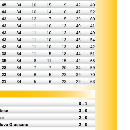
45
34
10
15
9
42
40
44
34
10
14
10
47
52
43
34
12
7
15
39
60
43
34
11
10
13
40
41
43
34
11
10
13
45
49
43
34
11
10
13
45
54
43
34
11
10
13
43
42
38
34
11
5
18
44
51
35
34
8
11
15
42
65
28
34
7
7
20
34
59
23
34
6
5
23
39
70
21
34
5
6
23
29
63
0 - 1
atese
3 - 0
se
2 - 0
 Nova Giussano
2 - 0