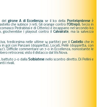
e del
girone A di Eccellenza
: se il ko della
Pontelambrese
è
 Castello che subisce 7 reti. Gli orange contro
l'Oltrepò
, terzo in
l comasco Pedrabissi e di Citterio) e incappano nel secondo ko
, giocherebbe i playout contro il
Calvairate
, ma la salvezza
iva, tredicesima nelle ultime 14 partite) per il
Castello
che in
 in gol con Panzani (doppietta), Locati, Pellè (doppietta, con
92'). Difficile commentare un 7-0 in Eccellenza, nonostante le
ero retrocessi, visto il distacco dal Vis Nova.
, battuto 2-0 dalla
Solbiatese
nello scontro diretto. Di Pellini e
ti i rivali.