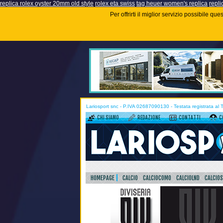
replica rolex oyster 20mm old style
rolex eta swiss
tag heuer women's replica
repli
Per offrirti il miglior servizio possibile q
Lariosport snc - P.IVA 02687090130 - Testata registrata al
CHI SIAMO
REDAZIONE
CONTATTI
C
HOMEPAGE
CALCIO
CALCIOCOMO
CALCIOLND
CALCIO