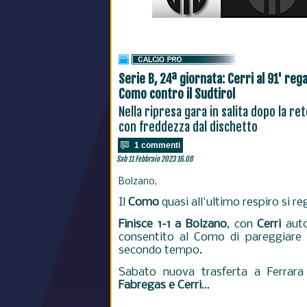
Serie B, 24ª giornata: Cerri al 91' reg
Como contro il Sudtirol
Nella ripresa gara in salita dopo la ret
con freddezza dal dischetto
1 commenti
Sab 11 Febbraio 2023 16.08
Bolzano,
Il
Como
quasi all'ultimo respiro si 
Finisce 1-1 a Bolzano
, con
Cerri
auto
consentito al Como di pareggiare a
secondo tempo.
Sabato nuova trasferta a Ferrar
Fabregas e Cerri
...