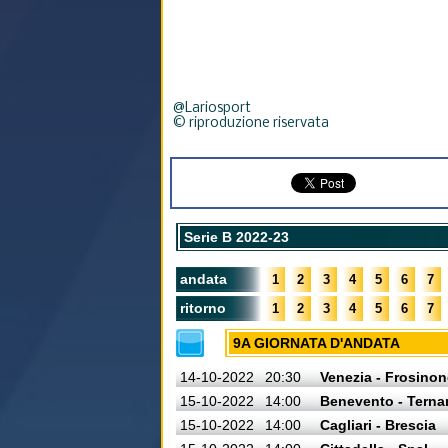
@Lariosport
© riproduzione riservata
Serie B 2022-23
andata
1
2
3
4
5
6
7
ritorno
1
2
3
4
5
6
7
9A GIORNATA D'ANDATA
14-10-2022
20:30
Venezia - Frosinon
15-10-2022
14:00
Benevento - Terna
15-10-2022
14:00
Cagliari - Brescia