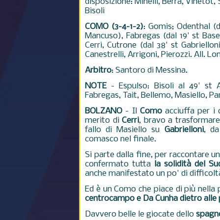
disposizione: Minelli, Berra, Vinetot, 
Bisoli
COMO (3-4-1-2)
: Gomis; Odenthal (da
Mancuso), Fabregas (dal 19' st Basel
Cerri, Cutrone (dal 38' st Gabriellon
Canestrelli, Arrigoni, Pierozzi. All. Lo
Arbitro
: Santoro di Messina.
NOTE
- Espulso: Bisoli al 49' st 
Fabregas, Tait, Bellemo, Masiello, Parig
BOLZANO
- Il
Como
acciuffa per i 
merito di
Cerri
, bravo a trasformare
fallo di Masiello su
Gabrielloni
, da
comasco nel finale.
Si parte dalla fine, per raccontare u
confermato tutta
la solidità del Su
anche manifestato un po' di difficolt
Ed è un Como che piace di più nella p
centrocampo e Da Cunha dietro alle
Davvero belle le giocate dello
spagn