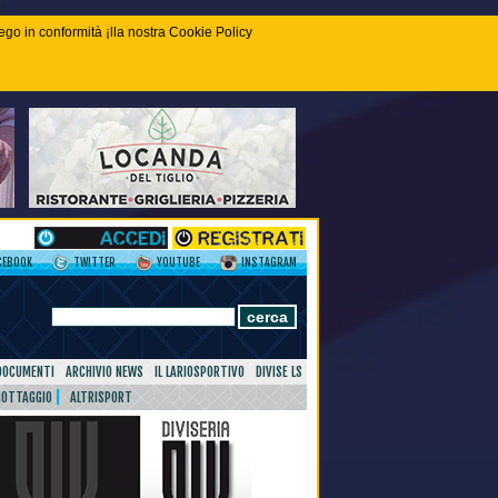
piego in conformità ¡lla nostra Cookie Policy
CEBOOK
TWITTER
YOUTUBE
INSTAGRAM
DOCUMENTI
ARCHIVIO NEWS
IL LARIOSPORTIVO
DIVISE LS
NOTTAGGIO
ALTRISPORT