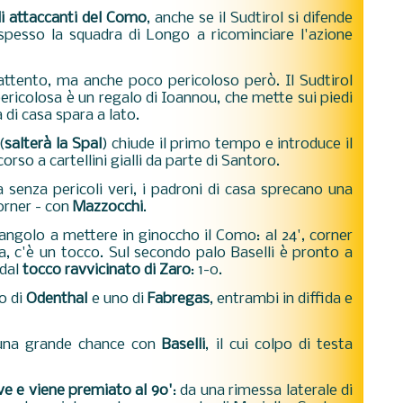
li attaccanti del Como
, anche se il Sudtirol si difende
pesso la squadra di Longo a ricominciare l'azione
tento, ma anche poco pericoloso però. Il Sudtirol
pericolosa è un regalo di Ioannou, che mette sui piedi
di casa spara a lato.
(
salterà la Spal
) chiude il primo tempo e introduce il
orso a cartellini gialli da parte di Santoro.
a senza pericoli veri, i padroni di casa sprecano una
corner - con
Mazzocchi
.
'angolo a mettere in ginoccho il Como: al 24', corner
ea, c'è un tocco. Sul secondo palo Baselli è pronto a
 dal
to
cco ravvicinato di Zaro
: 1-0.
zo di
Odenthal
e uno di
Fabregas
, entrambi in diffida e
 una grande chance con
Baselli
, il cui colpo di testa
ve e viene premiato al 90'
: da una rimessa laterale di