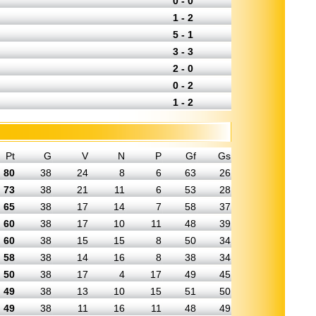
0 - 0
1 - 2
5 - 1
3 - 3
2 - 0
0 - 2
1 - 2
Pt
G
V
N
P
Gf
Gs
80
38
24
8
6
63
26
73
38
21
11
6
53
28
65
38
17
14
7
58
37
60
38
17
10
11
48
39
60
38
15
15
8
50
34
58
38
14
16
8
38
34
50
38
17
4
17
49
45
49
38
13
10
15
51
50
49
38
11
16
11
48
49