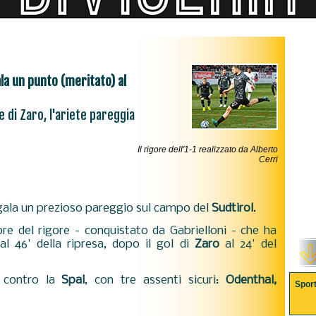
ala un punto (meritato) al
e di Zaro, l'ariete pareggia
Il rigore dell'1-1 realizzato da Alberto
Cerri
regala un prezioso pareggio sul campo del
Sudtirol
.
re del rigore - conquistato da Gabrielloni - che ha
l 46' della ripresa, dopo il gol di
Zaro
al 24' del
a contro la
Spal
, con tre assenti sicuri:
Odenthal,
Spor