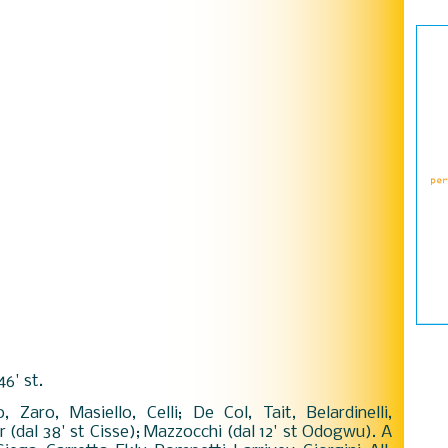
 46' st.
o, Zaro, Masiello, Celli; De Col, Tait, Belardinelli,
er (dal 38' st Cisse); Mazzocchi (dal 12' st Odogwu). A