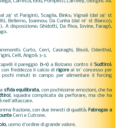
Siega, Carretta, Eklu, Pompetti, Larrivey, Giorgini. All.
l 28' st Parigini), Scaglia, Binks; Vignali (dal 38' st
li), Bellemo, Ioannou; Da Cunha (dal 19' st Blanco);
i). A disposizione: Ghidotti, Da Riva, Iovine, Faragò,
ngo.
Ammoniti: Curto, Cerri, Casiraghi, Bisoli, Odenthal,
ini, Celli. Angoli: 3-3.
capelli il pareggio
(1-1)
a Bolzano contro il
Sudtirol
:
 con freddezza il calcio di
rigore
al 91' concesso per
 pochi minuti in campo per alimentare il forcing
na
sfida equilibrata
, con pochissime emozioni, che ha
dtirol
, squadra complicata da perforare, ma che ha
à nell'attaccare.
rima frazione, con due innesti di qualità:
Fabregas a
 punte
Cerri e Cutrone.
olo
, uomo d'ordine di grande valore.