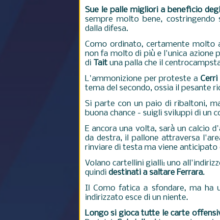
Sue le palle migliori a beneficio deg
sempre molto bene, costringendo s
dalla difesa.
Como ordinato, certamente molto at
non fa molto di più e l'unica azione 
di
Tait
una palla che il centrocampsta 
L'ammonizione per proteste a
Cerri
tema del secondo, ossia il pesante ric
Si parte con un paio di ribaltoni, m
buona chance - suigli sviluppi di un 
E ancora una volta, sarà un calcio d
da destra, il pallone attraversa l'ar
rinviare di testa ma viene anticipato
Volano cartellini gialli: uno all'indiriz
quindi
destinati a saltare Ferrara
.
Il Como fatica a sfondare, ma ha
indirizzato esce di un niente.
Longo si gioca tutte le carte offensi