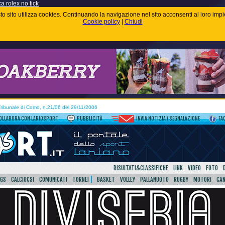
ca rolex no tick
uesto sito utilizza cookies. Continuando la navigazione nel sito acconsenti al loro im
Cookie policy
|
Chiudi
 Tribunale di Como, n.21/06 del 29/11/2006
OLLABORA CON LARIOSPORT
PUBBLICITÀ
INVIA NOTIZIA / SEGNALAZIONE
FA
RISULTATI&CLASSIFICHE
LINK
VIDEO
FOTO
SGS
CALCIOCSI
COMUNICATI
TORNEI
BASKET
VOLLEY
PALLANUOTO
RUGBY
MOTORI
CA