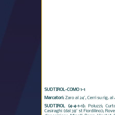
SUDTIROL-COMO 1-1
Marcatori
: Zaro al 24', Cerri su rig. al
SUDTIROL (4-4-1-1)
: Poluzzi; Curt
Casiraghi (dal 38' st Fiordilino); Rov