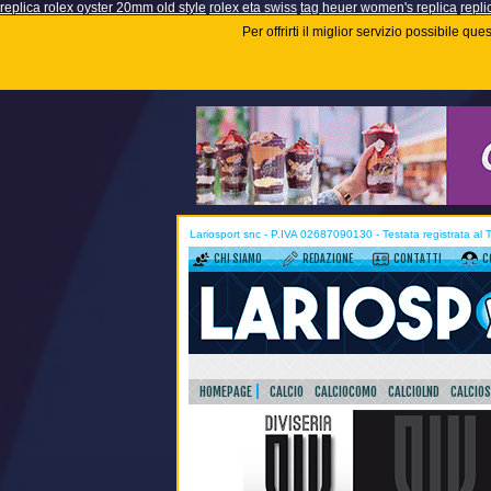
replica rolex oyster 20mm old style
rolex eta swiss
tag heuer women's replica
repli
Per offrirti il miglior servizio possibile q
Lariosport snc - P.IVA 02687090130 - Testata registrata al
CHI SIAMO
REDAZIONE
CONTATTI
C
HOMEPAGE
CALCIO
CALCIOCOMO
CALCIOLND
CALCIO