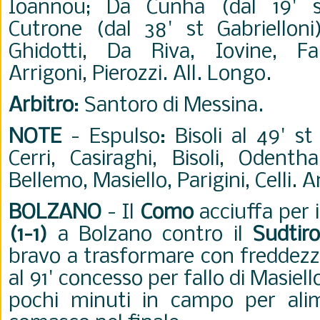
Ioannou; Da Cunha (dal 19' st
Cutrone (dal 38' st Gabrielloni)
Ghidotti, Da Riva, Iovine, Far
Arrigoni, Pierozzi. All. Longo.
Arbitro
: Santoro di Messina.
NOTE
- Espulso: Bisoli al 49' s
Cerri, Casiraghi, Bisoli, Odentha
Bellemo, Masiello, Parigini, Celli. A
BOLZANO
- Il
Como
acciuffa per i
(1-1)
a Bolzano contro il
Sudtiro
bravo a trasformare con freddezza
al 91' concesso per fallo di Masiel
pochi minuti in campo per alim