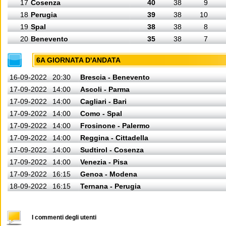
17
Cosenza
40
38
9
18
Perugia
39
38
10
19
Spal
38
38
8
20
Benevento
35
38
7
6A GIORNATA D'ANDATA
16-09-2022
20:30
Brescia - Benevento
17-09-2022
14:00
Ascoli - Parma
17-09-2022
14:00
Cagliari - Bari
17-09-2022
14:00
Como - Spal
17-09-2022
14:00
Frosinone - Palermo
17-09-2022
14:00
Reggina - Cittadella
17-09-2022
14:00
Sudtirol - Cosenza
17-09-2022
14:00
Venezia - Pisa
17-09-2022
16:15
Genoa - Modena
18-09-2022
16:15
Ternana - Perugia
I commenti degli utenti