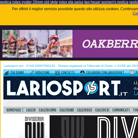
replica rolex oyster 20mm old style
rolex eta swiss
tag heuer women's replica
repli
Per offrirti il miglior servizio possibile questo sito utilizza cookies. Contin
Coo
Lariosport snc - P.IVA 02687090130 - Testata registrata al Tribunale di Como, n.21/06 del 29
CHI SIAMO
REDAZIONE
CONTATTI
COLLABORA CON LARIOSPORT
P
HOMEPAGE
CALCIO
CALCIOCOMO
CALCIOLND
CALCIOSGS
CALCIOCSI
COMUNICATI
TOR