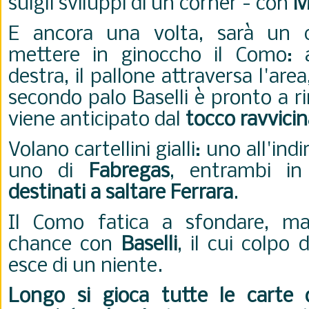
suigli sviluppi di un corner - con
M
E ancora una volta, sarà un c
mettere in ginoccho il Como: a
destra, il pallone attraversa l'are
secondo palo Baselli è pronto a r
viene anticipato dal
to
cco ravvicin
Volano cartellini gialli: uno all'indi
uno di
Fabregas
, entrambi in 
destinati a saltare Ferrara
.
Il Como fatica a sfondare, m
chance con
Baselli
, il cui colpo 
esce di un niente.
Longo si gioca tutte le carte 