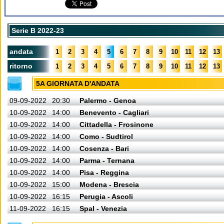
Serie B 2022-23
andata
1
2
3
4
5
6
7
8
9
10
11
12
13
ritorno
1
2
3
4
5
6
7
8
9
10
11
12
13
5A GIORNATA D'ANDATA
09-09-2022
20:30
Palermo - Genoa
10-09-2022
14:00
Benevento - Cagliari
10-09-2022
14:00
Cittadella - Frosinone
10-09-2022
14:00
Como - Sudtirol
10-09-2022
14:00
Cosenza - Bari
10-09-2022
14:00
Parma - Ternana
10-09-2022
14:00
Pisa - Reggina
10-09-2022
15:00
Modena - Brescia
10-09-2022
16:15
Perugia - Ascoli
11-09-2022
16:15
Spal - Venezia