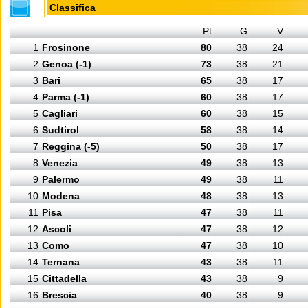
Classifica
Pt
G
V
1
Frosinone
80
38
24
2
Genoa (-1)
73
38
21
3
Bari
65
38
17
4
Parma (-1)
60
38
17
5
Cagliari
60
38
15
6
Sudtirol
58
38
14
7
Reggina (-5)
50
38
17
8
Venezia
49
38
13
9
Palermo
49
38
11
10
Modena
48
38
13
11
Pisa
47
38
11
12
Ascoli
47
38
12
13
Como
47
38
10
14
Ternana
43
38
11
15
Cittadella
43
38
9
16
Brescia
40
38
9