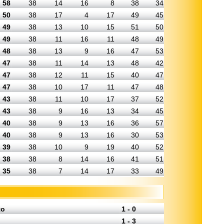
58
38
14
16
8
38
34
50
38
17
4
17
49
45
49
38
13
10
15
51
50
49
38
11
16
11
48
49
48
38
13
9
16
47
53
47
38
11
14
13
48
42
47
38
12
11
15
40
47
47
38
10
17
11
47
48
43
38
11
10
17
37
52
43
38
9
16
13
34
45
40
38
9
13
16
36
57
40
38
9
13
16
30
53
39
38
10
9
19
40
52
38
38
8
14
16
41
51
35
38
7
14
17
33
49
to
1 - 0
1 - 3