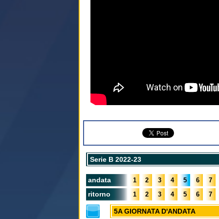
Serie B 2022-23
andata
1
2
3
4
5
6
7
ritorno
1
2
3
4
5
6
7
5A GIORNATA D'ANDATA