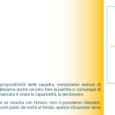
propositività della squadra, nonostante avesse di
i abbiamo anche cercato fare la partita o comunque di
mancata è stata la caparbietà, la decisione».
ni va vissuta con timore, non ci possiamo rilassare.
ochi punti da metà al fondo: questa situazione deve