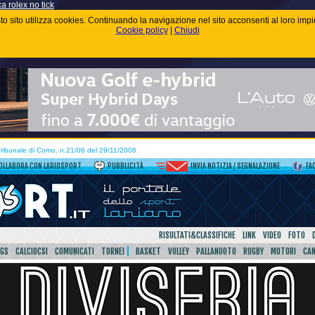
ca rolex no tick
uesto sito utilizza cookies. Continuando la navigazione nel sito acconsenti al loro im
Cookie policy
|
Chiudi
 Tribunale di Como, n.21/06 del 29/11/2006
OLLABORA CON LARIOSPORT
PUBBLICITÀ
INVIA NOTIZIA / SEGNALAZIONE
FA
RISULTATI&CLASSIFICHE
LINK
VIDEO
FOTO
SGS
CALCIOCSI
COMUNICATI
TORNEI
BASKET
VOLLEY
PALLANUOTO
RUGBY
MOTORI
CA