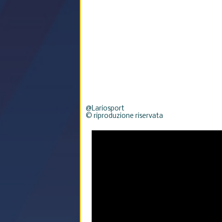
@Lariosport
© riproduzione riservata