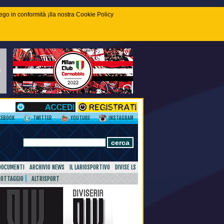
piego in conformità ¡lla nostra Cookie Policy
CEBOOK
TWITTER
YOUTUBE
INSTAGRAM
DOCUMENTI
ARCHIVIO NEWS
IL LARIOSPORTIVO
DIVISE LS
NOTTAGGIO
ALTRISPORT