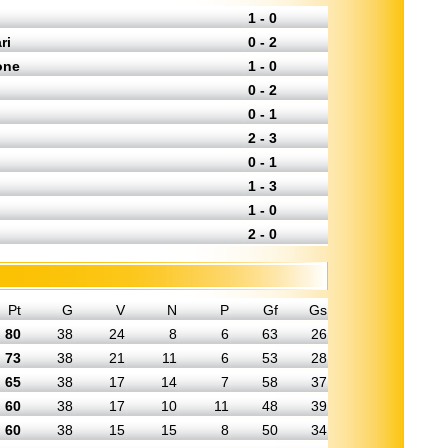
1 - 0
ri
0 - 2
one
1 - 0
0 - 2
0 - 1
2 - 3
0 - 1
1 - 3
1 - 0
2 - 0
Pt
G
V
N
P
Gf
Gs
80
38
24
8
6
63
26
73
38
21
11
6
53
28
65
38
17
14
7
58
37
60
38
17
10
11
48
39
60
38
15
15
8
50
34