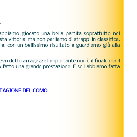
e
abbiamo giocato una bella partita soprattutto nel
a vittoria, ma non parliamo di strappi in classifica.
, con un bellissimo risultato e guardiamo già alla
vo detto ai ragazzi: l’importante non è il finale ma il
o fatto una grande prestazione. E se l’abbiamo fatta
STAGIONE DEL COMO