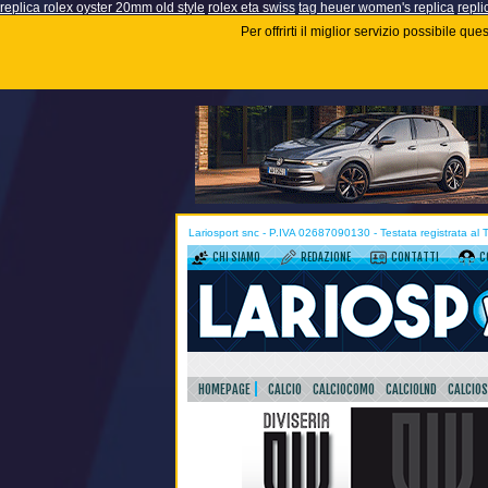
replica rolex oyster 20mm old style
rolex eta swiss
tag heuer women's replica
repli
Per offrirti il miglior servizio possibile q
Lariosport snc - P.IVA 02687090130 - Testata registrata al
CHI SIAMO
REDAZIONE
CONTATTI
C
HOMEPAGE
CALCIO
CALCIOCOMO
CALCIOLND
CALCIO