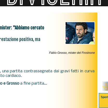
 mister: "Abbiamo cercato
Prestazione positiva, ma
Fabio Grosso, mister del Frosinone
, una partita contrassegnata dai gravi fatti in curva
sto cardiaco.
go e Grosso
a fine partita...
Spor