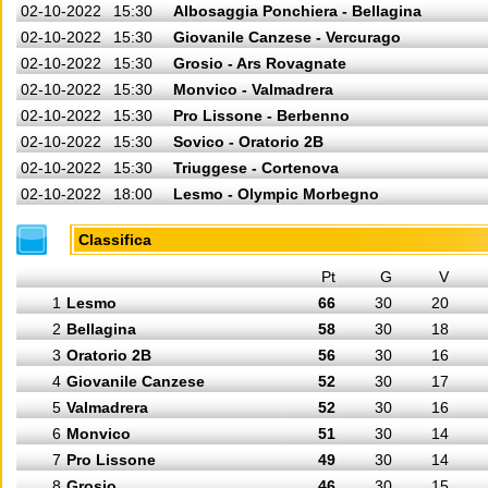
02-10-2022
15:30
Albosaggia Ponchiera - Bellagina
02-10-2022
15:30
Giovanile Canzese - Vercurago
02-10-2022
15:30
Grosio - Ars Rovagnate
02-10-2022
15:30
Monvico - Valmadrera
02-10-2022
15:30
Pro Lissone - Berbenno
02-10-2022
15:30
Sovico - Oratorio 2B
02-10-2022
15:30
Triuggese - Cortenova
02-10-2022
18:00
Lesmo - Olympic Morbegno
Classifica
Pt
G
V
1
Lesmo
66
30
20
2
Bellagina
58
30
18
3
Oratorio 2B
56
30
16
4
Giovanile Canzese
52
30
17
5
Valmadrera
52
30
16
6
Monvico
51
30
14
7
Pro Lissone
49
30
14
8
Grosio
46
30
15