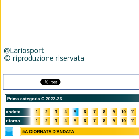
@Lariosport
© riproduzione riservata
Prima categoria C 2022-23
andata
1
2
3
4
5
6
7
8
9
10
11
ritorno
1
2
3
4
5
6
7
8
9
10
11
5A GIORNATA D'ANDATA