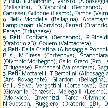
7 Reti
: P.Bianchini, Varisto (Albosagg
(Bellagina), D.Bianchini (Berbenno), 
Canzese), Guidone (Lesmo), Tamba (Valm
6 Reti
: Mondella (Bellagina), Ardemagni
Lampugnani (Monvico), Ferrari (Oratorio
Perego (Triuggese)
5 Reti
: Fontana (Berbenno), P.Rinaldi
(Oratorio 2B), Gouem (Valmadrera)
4 Reti
: Della Cristina (Albosaggia Ponchie
Busi, M.Ciresa (Cortenova), Scandolar
(Olympic Morbegno), Gallo, Greco (Pro Lis
(Triuggese), Ramadani (Valmadrera), Sag
3 Reti
: Mottarelli, T.Bertolini (Albosagg
(Ars Rovagnate), Gilardoni (Bellagina)
Galli, Selva, Vergottini (Cortenova), B
(Giovanile Canzese), Meregalli (Lesmo),
(Monvico), Invernizzi, Tarca (Olympi
N'Guessan, Ruggiero (Oratorio 2B), D