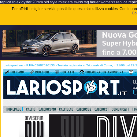
replica rolex oyster 20mm old style
rolex eta swiss
tag heuer women's replica
repli
Per offrirti il miglior servizio possibile questo sito utilizza cookies. Contin
Coo
Lariosport snc - P.IVA 02687090130 - Testata registrata al Tribunale di Como, n.21/06 del 29
CHI SIAMO
REDAZIONE
CONTATTI
COLLABORA CON LARIOSPORT
P
HOMEPAGE
CALCIO
CALCIOCOMO
CALCIOLND
CALCIOSGS
CALCIOCSI
COMUNICATI
TOR