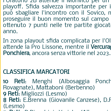
l'Oratorio 2B attende il Monvico per u
playoff. Sfida salvezza importante per 
può sbagliare l'incontro con il Sovico, 
proseguire il buon momento sul campo 
ottenuto 7 punti nelle tre partite giocat
anno.
In zona playout sfida complicata per l'
attende la Pro Lissone, mentre il
Vercura
Ponchiera
, ancora senza vittorie nel 2023.
CLASSIFICA MARCATORI
10 Reti
: Menghi (Albosaggia Ponchi
Rovagnate), Mattaboni (Berbenno)
9 Reti
: Migliozzi (Lesmo)
8 Reti
: E.Brenna (Giovanile Canzese), D.R
(Lesmo)