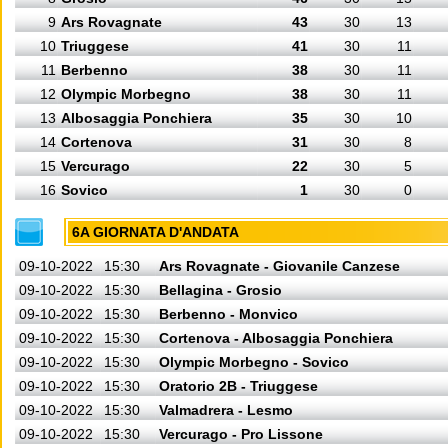
9
Ars Rovagnate
43
30
13
10
Triuggese
41
30
11
11
Berbenno
38
30
11
12
Olympic Morbegno
38
30
11
13
Albosaggia Ponchiera
35
30
10
14
Cortenova
31
30
8
15
Vercurago
22
30
5
16
Sovico
1
30
0
6A GIORNATA D'ANDATA
09-10-2022
15:30
Ars Rovagnate - Giovanile Canzese
09-10-2022
15:30
Bellagina - Grosio
09-10-2022
15:30
Berbenno - Monvico
09-10-2022
15:30
Cortenova - Albosaggia Ponchiera
09-10-2022
15:30
Olympic Morbegno - Sovico
09-10-2022
15:30
Oratorio 2B - Triuggese
09-10-2022
15:30
Valmadrera - Lesmo
09-10-2022
15:30
Vercurago - Pro Lissone