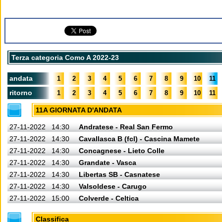
Terza categoria Como A 2022-23
andata
1
2
3
4
5
6
7
8
9
10
11
ritorno
1
2
3
4
5
6
7
8
9
10
11
11A GIORNATA D'ANDATA
27-11-2022
14:30
Andratese - Real San Fermo
27-11-2022
14:30
Cavallasca B (fcl) - Cascina Mamete
27-11-2022
14:30
Concagnese - Lieto Colle
27-11-2022
14:30
Grandate - Vasca
27-11-2022
14:30
Libertas SB - Casnatese
27-11-2022
14:30
Valsoldese - Carugo
27-11-2022
15:00
Colverde - Celtica
Classifica