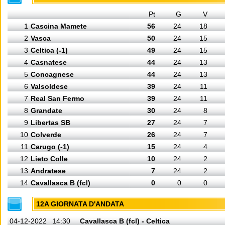
Pt
G
V
1
Cascina Mamete
56
24
18
2
Vasca
50
24
15
3
Celtica (-1)
49
24
15
4
Casnatese
44
24
13
5
Concagnese
44
24
13
6
Valsoldese
39
24
11
7
Real San Fermo
39
24
11
8
Grandate
30
24
8
9
Libertas SB
27
24
7
10
Colverde
26
24
7
11
Carugo (-1)
15
24
4
12
Lieto Colle
10
24
2
13
Andratese
7
24
2
14
Cavallasca B (fcl)
0
0
0
12A GIORNATA D'ANDATA
04-12-2022
14:30
Cavallasca B (fcl) - Celtica