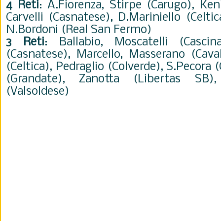
4 Reti
: A.Fiorenza, Stirpe (Carugo), Ke
Carvelli (Casnatese), D.Mariniello (Celti
N.Bordoni (Real San Fermo)
3 Reti
: Ballabio, Moscatelli (Casci
(Casnatese), Marcello, Masserano (Caval
(Celtica), Pedraglio (Colverde), S.Pecora
(Grandate), Zanotta (Libertas SB)
(Valsoldese)