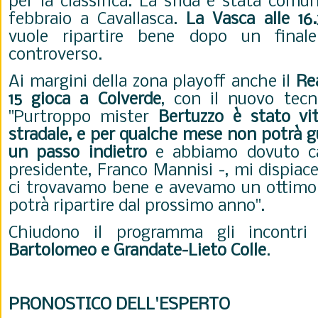
per la classifica. La sfida è stata comu
febbraio a Cavallasca.
La Vasca alle 16.
vuole ripartire bene dopo un fina
controverso.
Ai margini della zona playoff anche il
Re
15 gioca a Colverde
, con il nuovo tecn
"Purtroppo mister
Bertuzzo è stato vi
stradale, e per qualche mese non potrà gu
un passo indietro
e abbiamo dovuto ca
presidente, Franco Mannisi -, mi dispiac
ci trovavamo bene e avevamo un ottimo
potrà ripartire dal prossimo anno".
Chiudono il programma gli incontr
Bartolomeo e Grandate-Lieto Colle
.
PRONOSTICO DELL'ESPERTO