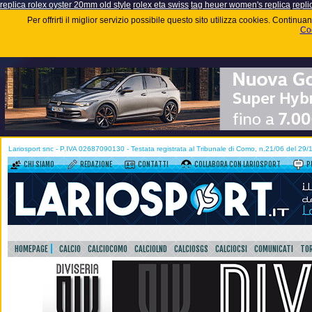
replica rolex oyster 20mm old style
rolex eta swiss
tag heuer women's replica
repli
Per offrirti il miglior servizio possibile questo sito utilizza cookies. Contin
Coo
Lariosport snc - P.IVA 02687090130 - Testata registrata al Tribunale di Como, n.21/06 del 29
CHI SIAMO
REDAZIONE
CONTATTI
COLLABORA CON LARIOSPORT
P
HOMEPAGE
CALCIO
CALCIOCOMO
CALCIOLND
CALCIOSGS
CALCIOCSI
COMUNICATI
TOR