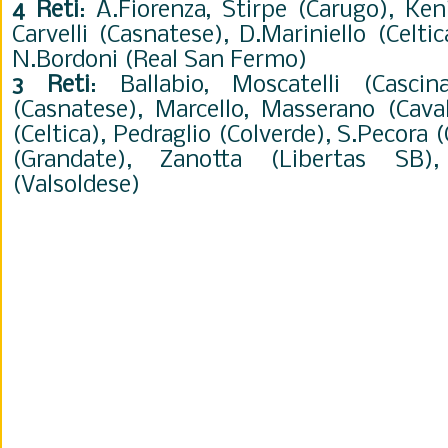
4 Reti
: A.Fiorenza, Stirpe (Carugo), Ke
Carvelli (Casnatese), D.Mariniello (Celti
N.Bordoni (Real San Fermo)
3 Reti
: Ballabio, Moscatelli (Casci
(Casnatese), Marcello, Masserano (Caval
(Celtica), Pedraglio (Colverde), S.Pecora
(Grandate), Zanotta (Libertas SB)
(Valsoldese)