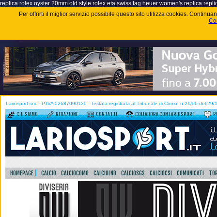
replica rolex oyster 20mm old style
rolex eta swiss
tag heuer women's replica
repli
Per offrirti il miglior servizio possibile questo sito utilizza cookies. Contin
Coo
Lariosport snc - P.IVA 02687090130 - Testata registrata al Tribunale di Como, n.21/06 del 29
CHI SIAMO
REDAZIONE
CONTATTI
COLLABORA CON LARIOSPORT
P
HOMEPAGE
CALCIO
CALCIOCOMO
CALCIOLND
CALCIOSGS
CALCIOCSI
COMUNICATI
TOR