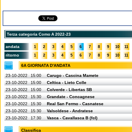
Terza categoria Como A 2022-23
andata
1
2
3
4
5
6
7
8
9
10
11
ritorno
1
2
3
4
5
6
7
8
9
10
11
6A GIORNATA D'ANDATA
23-10-2022
15:00
Carugo - Cascina Mamete
23-10-2022
15:00
Celtica - Lieto Colle
23-10-2022
15:00
Colverde - Libertas SB
23-10-2022
15:30
Grandate - Concagnese
23-10-2022
15:30
Real San Fermo - Casnatese
23-10-2022
15:30
Valsoldese - Andratese
23-10-2022
17:30
Vasca - Cavallasca B (fcl)
Classifica