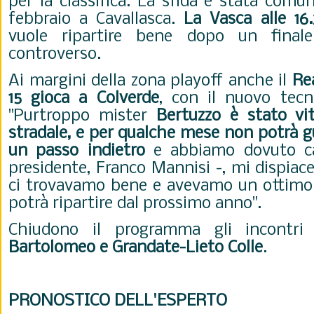
per la classifica. La sfida è stata comu
febbraio a Cavallasca.
La Vasca alle 16.
vuole ripartire bene dopo un fina
controverso.
Ai margini della zona playoff anche il
Re
15 gioca a Colverde
, con il nuovo tecn
"Purtroppo mister
Bertuzzo è stato vi
stradale, e per qualche mese non potrà gu
un passo indietro
e abbiamo dovuto ca
presidente, Franco Mannisi -, mi dispiac
ci trovavamo bene e avevamo un ottimo
potrà ripartire dal prossimo anno".
Chiudono il programma gli incontr
Bartolomeo e Grandate-Lieto Colle
.
PRONOSTICO DELL'ESPERTO