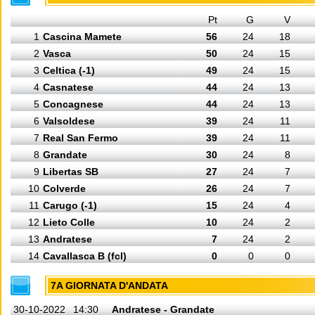
Pt
G
V
1
Cascina Mamete
56
24
18
2
Vasca
50
24
15
3
Celtica (-1)
49
24
15
4
Casnatese
44
24
13
5
Concagnese
44
24
13
6
Valsoldese
39
24
11
7
Real San Fermo
39
24
11
8
Grandate
30
24
8
9
Libertas SB
27
24
7
10
Colverde
26
24
7
11
Carugo (-1)
15
24
4
12
Lieto Colle
10
24
2
13
Andratese
7
24
2
14
Cavallasca B (fcl)
0
0
0
7A GIORNATA D'ANDATA
30-10-2022
14:30
Andratese - Grandate