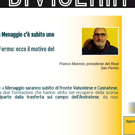
 a Menaggio c'è subito uno
Fermo: ecco il motivo del
Franco Mannisi, presidente del Real
San Fermo
e a
Menaggio saranno subito di fronte
Valsoldese e Casnatese
,
tra due formazioni che hanno vinto nel recupero della scorsa
arte dalla trasferta sul campo dell'Andratese
, da non
Spor