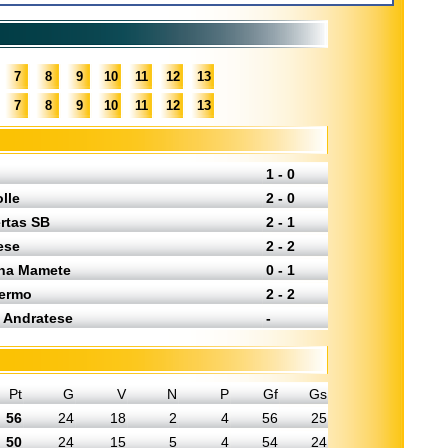
7
8
9
10
11
12
13
7
8
9
10
11
12
13
1 - 0
lle
2 - 0
rtas SB
2 - 1
ese
2 - 2
ina Mamete
0 - 1
Fermo
2 - 2
- Andratese
-
Pt
G
V
N
P
Gf
Gs
56
24
18
2
4
56
25
50
24
15
5
4
54
24