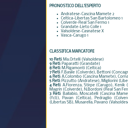
PRONOSTICO DELL'ESPERTO
Andratese-Cascina Mamete 2
Celtica-Libertas San Bartolomeo 1
Colverde-Real San Fermo 1
Grandate-Lieto Colle 1
Valsoldese-Casnatese X
Vasca-Carugo 1
CLASSIFICA MARCATORI
10 Reti
: Ma.Ortelli (Valsoldese)
9 Reti
: Paparatti (Grandate)
8 Reti
: M.Rigamonti (Celtica)
7 Reti
: F.Basile (Colverde), Bettoni (Conca
6 Reti
: A.Colombo (Cascina Mamete), Corna
5 Reti
: Pizzutto (Andratese), Migliorini (Li
4 Reti
: A.Fiorenza, Stirpe (Carugo), Kenik 
Magrin (Colverde), N.Bordoni (Real San Fe
3 Reti
: Ballabio, Moscatelli (Cascina Mame
(fcl)), Pavan (Celtica), Pedraglio (Colv
(Libertas SB), Musarella, Pavano (Valsoldes