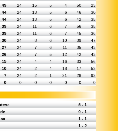
49
24
15
5
4
50
23
44
24
13
5
6
46
30
44
24
13
5
6
42
35
39
24
11
6
7
56
35
39
24
11
6
7
45
36
30
24
8
6
10
39
47
27
24
7
6
11
35
43
26
24
7
5
12
42
43
15
24
4
4
16
33
56
10
24
2
4
18
17
53
7
24
2
1
21
28
93
0
0
0
0
0
0
0
atese
5 - 1
rde
0 - 1
ica
1 - 1
1 - 2