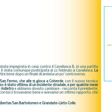
stata impegnata in casa contro il Cavallasca B, in una partita
ida è stata comunque posticipata al 22 febbraio a Cavallasca.
La
rtire bene dopo un finale di andata un po' controverso.
San Fermo, che alle 15 gioca a Colverde
, con il nuovo tecnico
o è stato vittima di un incidente stradale, e per qualche mese
 indietro
e abbiamo dovuto cambiare - racconta il presidente,
 con lui ci trovavamo bene e avevamo un ottimo rapporto, che
Libertas San Bartolomeo e Grandate-Lieto Colle
.