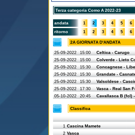
Terza categoria Como A 2022-23
andata
1
2
3
4
5
6
ritorno
1
2
3
4
5
6
2A GIORNATA D'ANDATA
25-09-2022
15:00
Celtica - Carugo
25-09-2022
15:00
Colverde - Lieto Co
25-09-2022
15:30
Concagnese - Libe
25-09-2022
15:30
Grandate - Casnat
25-09-2022
15:30
Valsoldese - Casc
25-09-2022
17:30
Vasca - Real San 
05-10-2022
20:45
Cavallasca B (fcl) 
Classifica
1
Cascina Mamete
2
Vasca