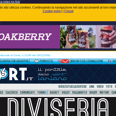
ca rolex no tick
uesto sito utilizza cookies. Continuando la navigazione nel sito acconsenti al loro im
Cookie policy
|
Chiudi
 Tribunale di Como, n.21/06 del 29/11/2006
OLLABORA CON LARIOSPORT
PUBBLICITÀ
INVIA NOTIZIA / SEGNALAZIONE
FA
RISULTATI&CLASSIFICHE
LINK
VIDEO
FOTO
SGS
CALCIOCSI
COMUNICATI
TORNEI
BASKET
VOLLEY
PALLANUOTO
RUGBY
MOTORI
CA