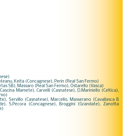
gnese)
teanu, Keita (Concagnese), Perin (Real San Fermo)
bertas SB), Massaro (Real San Fermo), Ostarello (Vasca)
(Cascina Mamete), Carvelli (Casnatese), D.Mariniello (Celtica),
rmo)
te), Servillo (Casnatese), Marcello, Masserano (Cavallasca B
erde), S.Pecora (Concagnese), Broggini (Grandate), Zanotta
e)