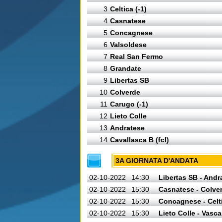
3
Celtica (-1)
4
Casnatese
5
Concagnese
6
Valsoldese
7
Real San Fermo
8
Grandate
9
Libertas SB
10
Colverde
11
Carugo (-1)
12
Lieto Colle
13
Andratese
14
Cavallasca B (fcl)
3A GIORNATA D'ANDATA
02-10-2022
14:30
Libertas SB - Andr
02-10-2022
15:30
Casnatese - Colve
02-10-2022
15:30
Concagnese - Celt
02-10-2022
15:30
Lieto Colle - Vasca