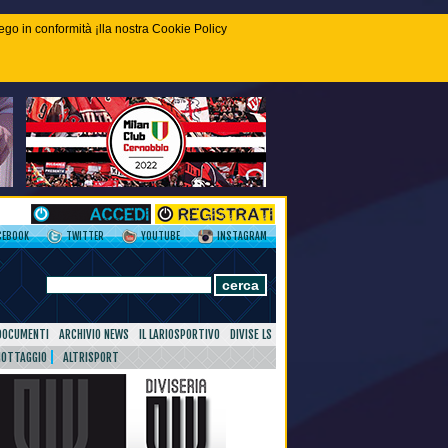
piego in conformità ¡lla nostra Cookie Policy
CEBOOK
TWITTER
YOUTUBE
INSTAGRAM
DOCUMENTI
ARCHIVIO NEWS
IL LARIOSPORTIVO
DIVISE LS
NOTTAGGIO
ALTRISPORT