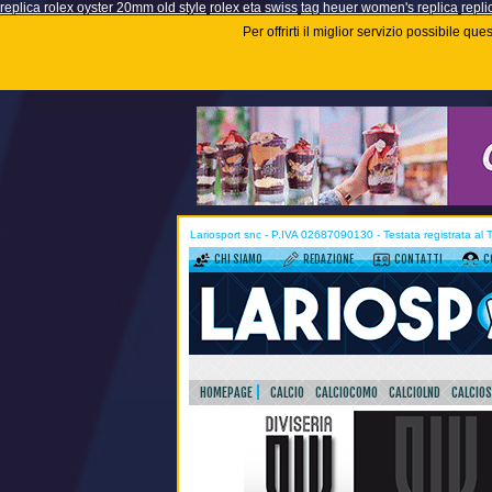
replica rolex oyster 20mm old style
rolex eta swiss
tag heuer women's replica
repli
Per offrirti il miglior servizio possibile q
Lariosport snc - P.IVA 02687090130 - Testata registrata al
CHI SIAMO
REDAZIONE
CONTATTI
C
HOMEPAGE
CALCIO
CALCIOCOMO
CALCIOLND
CALCIO