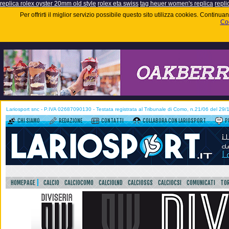
replica rolex oyster 20mm old style
rolex eta swiss
tag heuer women's replica
repli
Per offrirti il miglior servizio possibile questo sito utilizza cookies. Contin
Coo
Lariosport snc - P.IVA 02687090130 - Testata registrata al Tribunale di Como, n.21/06 del 29
CHI SIAMO
REDAZIONE
CONTATTI
COLLABORA CON LARIOSPORT
P
HOMEPAGE
CALCIO
CALCIOCOMO
CALCIOLND
CALCIOSGS
CALCIOCSI
COMUNICATI
TOR