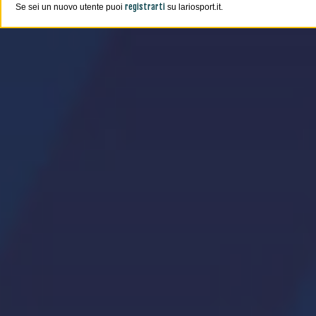
registrarti
Se sei un nuovo utente puoi
su lariosport.it.