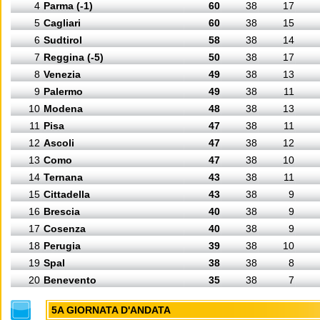
4
Parma (-1)
60
38
17
5
Cagliari
60
38
15
6
Sudtirol
58
38
14
7
Reggina (-5)
50
38
17
8
Venezia
49
38
13
9
Palermo
49
38
11
10
Modena
48
38
13
11
Pisa
47
38
11
12
Ascoli
47
38
12
13
Como
47
38
10
14
Ternana
43
38
11
15
Cittadella
43
38
9
16
Brescia
40
38
9
17
Cosenza
40
38
9
18
Perugia
39
38
10
19
Spal
38
38
8
20
Benevento
35
38
7
5A GIORNATA D'ANDATA