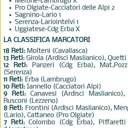
Merone-Lambrugo X
Pro Olgiate-Cacciatori delle Alpi 2
Sagnino-Lario 1
Serenza-Lariointelvi 1
Uggiatese-Cdg Erba X
LA CLASSIFICA MARCATORI
18 Reti
: Molteni (Cavallasca)
13 Reti
: Girola (Ardisci Maslianico), Quetti
12 Reti
: Panzeri (Cdg Erba), Mat.Pozzi
(Serenza)
11 Reti
: Erba (Lambrugo)
10 Reti
: Iannello (Cacciatori Alpi)
9 Reti
: Canavesi (Ardisci Maslianico), 
Rusconi (Lezzeno)
8 Reti
: Frontini (Ardisci Maslianico), Me
(Lario), Cattaneo (Pro Olgiate)
7 Reti
: Colombo (Cdg Erba), Piffaretti