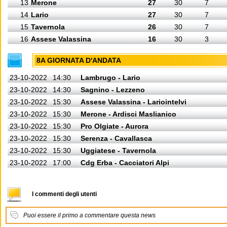
13
Merone
27
30
7
14
Lario
27
30
7
15
Tavernola
26
30
7
16
Assese Valassina
16
30
3
8A GIORNATA D'ANDATA
23-10-2022
14:30
Lambrugo - Lario
23-10-2022
14:30
Sagnino - Lezzeno
23-10-2022
15:30
Assese Valassina - Lariointelvi
23-10-2022
15:30
Merone - Ardisci Maslianico
23-10-2022
15:30
Pro Olgiate - Aurora
23-10-2022
15:30
Serenza - Cavallasca
23-10-2022
15:30
Uggiatese - Tavernola
23-10-2022
17:00
Cdg Erba - Cacciatori Alpi
I commenti degli utenti
Puoi essere il primo a commentare questa news