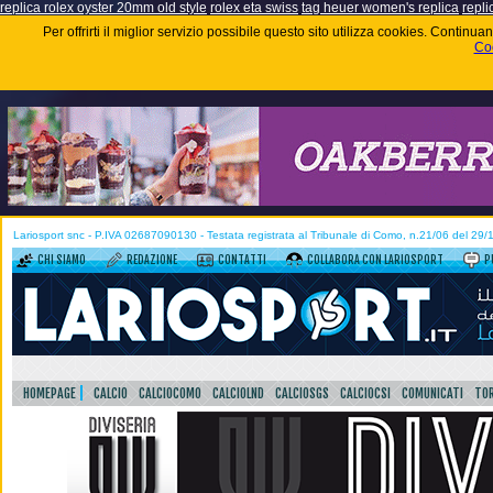
replica rolex oyster 20mm old style
rolex eta swiss
tag heuer women's replica
repli
Per offrirti il miglior servizio possibile questo sito utilizza cookies. Contin
Coo
Lariosport snc - P.IVA 02687090130 - Testata registrata al Tribunale di Como, n.21/06 del 29
CHI SIAMO
REDAZIONE
CONTATTI
COLLABORA CON LARIOSPORT
P
HOMEPAGE
CALCIO
CALCIOCOMO
CALCIOLND
CALCIOSGS
CALCIOCSI
COMUNICATI
TOR