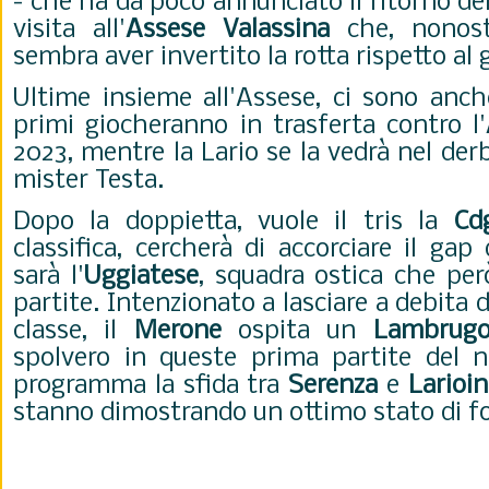
- che ha da poco annunciato il ritorno del
visita all'
Assese Valassina
che, nonosta
sembra aver invertito la rotta rispetto al 
Ultime insieme all'Assese, ci sono anc
primi giocheranno in trasferta contro l'
2023, mentre la Lario se la vedrà nel der
mister Testa.
Dopo la doppietta, vuole il tris la
Cdg
classifica, cercherà di accorciare il gap 
sarà l'
Uggiatese
, squadra ostica che pe
partite. Intenzionato a lasciare a debita d
classe, il
Merone
ospita un
Lambrug
spolvero in queste prima partite del 
programma la sfida tra
Serenza
e
Larioin
stanno dimostrando un ottimo stato di f