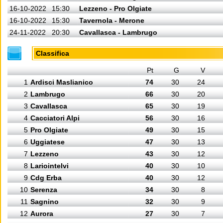
16-10-2022
15:30
Lezzeno - Pro Olgiate
16-10-2022
15:30
Tavernola - Merone
24-11-2022
20:30
Cavallasca - Lambrugo
Classifica
Pt
G
V
1
Ardisci Maslianico
74
30
24
2
Lambrugo
66
30
20
3
Cavallasca
65
30
19
4
Cacciatori Alpi
56
30
16
5
Pro Olgiate
49
30
15
6
Uggiatese
47
30
13
7
Lezzeno
43
30
12
8
Lariointelvi
40
30
10
9
Cdg Erba
40
30
12
10
Serenza
34
30
8
11
Sagnino
32
30
9
12
Aurora
27
30
7