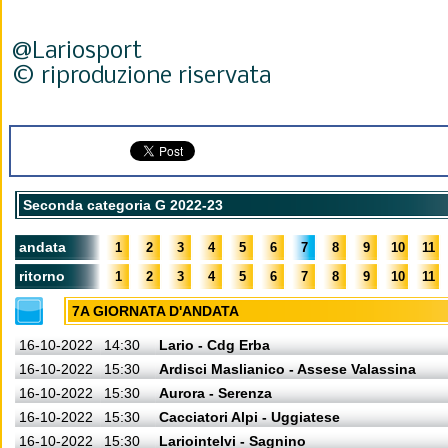
@Lariosport
© riproduzione riservata
Seconda categoria G 2022-23
andata
1
2
3
4
5
6
7
8
9
10
11
ritorno
1
2
3
4
5
6
7
8
9
10
11
7A GIORNATA D'ANDATA
16-10-2022
14:30
Lario - Cdg Erba
16-10-2022
15:30
Ardisci Maslianico - Assese Valassina
16-10-2022
15:30
Aurora - Serenza
16-10-2022
15:30
Cacciatori Alpi - Uggiatese
16-10-2022
15:30
Lariointelvi - Sagnino