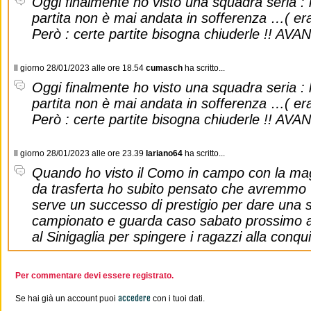
Oggi finalmente ho visto una squadra seria : 
partita non è mai andata in sofferenza …( er
Però : certe partite bisogna chiuderle !! AV
Il giorno 28/01/2023 alle ore 18.54
cumasch
ha scritto...
Oggi finalmente ho visto una squadra seria : 
partita non è mai andata in sofferenza …( er
Però : certe partite bisogna chiuderle !! AV
Il giorno 28/01/2023 alle ore 23.39
lariano64
ha scritto...
Quando ho visto il Como in campo con la mag
da trasferta ho subito pensato che avremmo v
serve un successo di prestigio per dare una sv
campionato e guarda caso sabato prossimo arr
al Sinigaglia per spingere i ragazzi alla conqui
Per commentare devi essere registrato.
accedere
Se hai già un account puoi
con i tuoi dati.