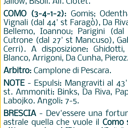
Jallow, Bisoli. All. Clotet.
COMO (3-4-1-2)
: Gomis; Odentha
Vignali (dal 44' st Faragò), Da Riva 
Bellemo, Ioannou; Parigini (dal 
Cutrone (dal 27' st Mancuso), Gabr
Cerri). A disposizione: Ghidotti
Blanco, Arrigoni, Da Cunha, Pierozz
Arbitro
: Camplone di Pescara.
NOTE
- Espulsi: Mangraviti al 43'
st. Ammoniti: Binks, Da Riva, Pap
Labojko. Angoli: 7-5.
BRESCIA
- Dev'essere una fortu
astrale quella che vuole il
Como s