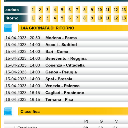
andata
1
2
3
4
5
6
7
8
9
10
11
12
13
ritorno
1
2
3
4
5
6
7
8
9
10
11
12
13
14A GIORNATA DI RITORNO
14-04-2023
20:30
Modena - Parma
15-04-2023
14.00
Ascoli - Sudtirol
15-04-2023
14:00
Bari - Como
15-04-2023
14:00
Benevento - Reggina
15-04-2023
14:00
Cosenza - Cittadella
15-04-2023
14:00
Genoa - Perugia
15-04-2023
14:00
Spal - Brescia
15-04-2023
14:00
Venezia - Palermo
15-04-2023
16:15
Cagliari - Frosinone
16-04-2023
16:15
Ternana - Pisa
Classifica
Pt
G
V