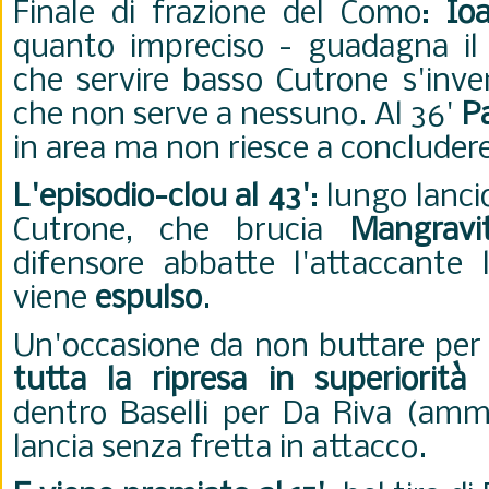
Finale di frazione del Como:
Io
quanto impreciso - guadagna il
che servire basso Cutrone s'inve
che non serve a nessuno. Al 36'
Pa
in area ma non riesce a concluder
L'episodio-clou al 43'
: lungo lanci
Cutrone, che brucia
Mangravit
difensore abbatte l'attaccante 
viene
espulso
.
Un'occasione da non buttare per 
tutta la ripresa in superiorità
dentro Baselli per Da Riva (ammo
lancia senza fretta in attacco.