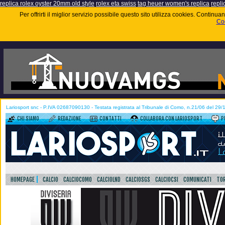
replica rolex oyster 20mm old style
rolex eta swiss
tag heuer women's replica
repli
Per offrirti il miglior servizio possibile questo sito utilizza cookies. Contin
Coo
Lariosport snc - P.IVA 02687090130 - Testata registrata al Tribunale di Como, n.21/06 del 29
CHI SIAMO
REDAZIONE
CONTATTI
COLLABORA CON LARIOSPORT
P
HOMEPAGE
CALCIO
CALCIOCOMO
CALCIOLND
CALCIOSGS
CALCIOCSI
COMUNICATI
TOR