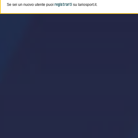
registrarti
Se sei un nuovo utente puoi
su lariosport.it.