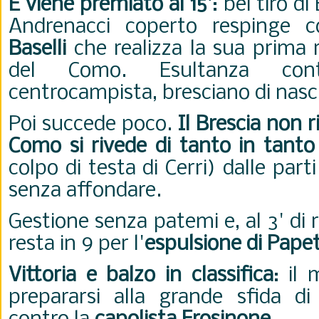
E viene premiato al 15'
: bel tiro di
Andrenacci coperto respinge co
Baselli
che realizza la sua prima 
del Como. Esultanza con
centrocampista, bresciano di nasc
Poi succede poco.
Il Brescia non r
Como si rivede di tanto in tanto
colpo di testa di Cerri) dalle par
senza affondare.
Gestione senza patemi e, al 3' di r
resta in 9 per l'
espulsione di Papet
Vittoria e balzo in classifica
: il
prepararsi alla grande sfida d