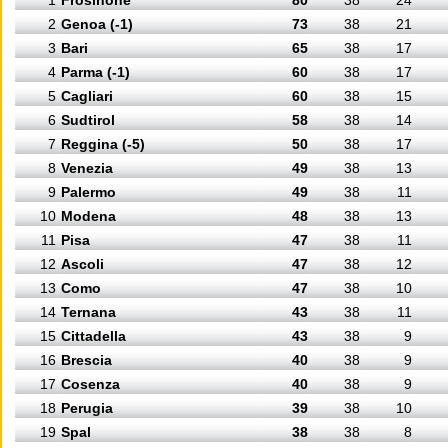
1
Frosinone
80
38
24
2
Genoa (-1)
73
38
21
3
Bari
65
38
17
4
Parma (-1)
60
38
17
5
Cagliari
60
38
15
6
Sudtirol
58
38
14
7
Reggina (-5)
50
38
17
8
Venezia
49
38
13
9
Palermo
49
38
11
10
Modena
48
38
13
11
Pisa
47
38
11
12
Ascoli
47
38
12
13
Como
47
38
10
14
Ternana
43
38
11
15
Cittadella
43
38
9
16
Brescia
40
38
9
17
Cosenza
40
38
9
18
Perugia
39
38
10
19
Spal
38
38
8