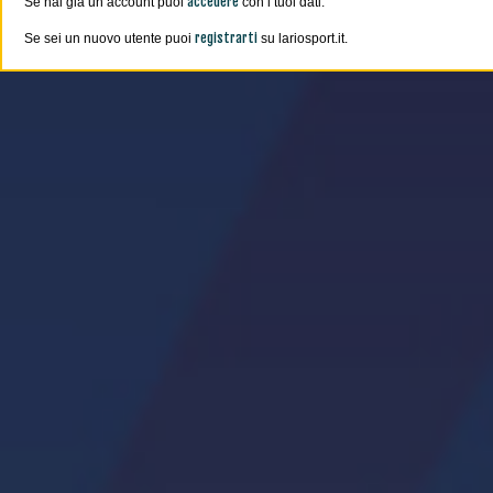
accedere
Se hai già un account puoi
con i tuoi dati.
registrarti
Se sei un nuovo utente puoi
su lariosport.it.