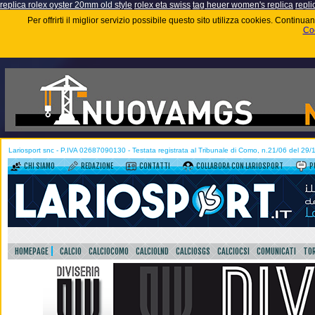
replica rolex oyster 20mm old style
rolex eta swiss
tag heuer women's replica
repli
Per offrirti il miglior servizio possibile questo sito utilizza cookies. Contin
Coo
Lariosport snc - P.IVA 02687090130 - Testata registrata al Tribunale di Como, n.21/06 del 29
CHI SIAMO
REDAZIONE
CONTATTI
COLLABORA CON LARIOSPORT
P
HOMEPAGE
CALCIO
CALCIOCOMO
CALCIOLND
CALCIOSGS
CALCIOCSI
COMUNICATI
TOR