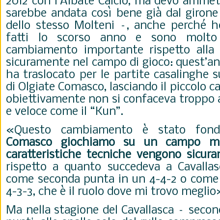
2012 con l’Albate Calcio, ma devo amme
sarebbe andata così bene già dal girone
dello stesso Molteni –, anche perché ho
fatti lo scorso anno e sono molto
cambiamento importante rispetto alla 
sicuramente nel campo di gioco: quest’ann
ha traslocato per le partite casalinghe s
di Olgiate Comasco, lasciando il piccolo 
obiettivamente non si confaceva troppo a
e veloce come il “Kun”.
«Questo cambiamento è stato fon
Comasco giochiamo su un campo mo
caratteristiche tecniche vengono sicur
rispetto a quanto succedeva a Cavallasc
come seconda punta in un 4-4-2 o come e
4-3-3, che è il ruolo dove mi trovo meglio
Ma nella stagione del Cavallasca – second