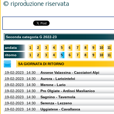
© riproduzione riservata
Seconda categoria G 2022-23
andata
1
2
3
4
5
6
7
8
9
10
11
ritorno
1
2
3
4
5
6
7
8
9
10
11
5A GIORNATA DI RITORNO
19-02-2023
14:30
Assese Valassina - Cacciatori Alpi
19-02-2023
14:30
Aurora - Lariointelvi
19-02-2023
14:30
Merone - Lario
19-02-2023
14:30
Pro Olgiate - Ardisci Maslianico
19-02-2023
14:30
Sagnino - Tavernola
19-02-2023
14:30
Serenza - Lezzeno
19-02-2023
14:30
Uggiatese - Cavallasca