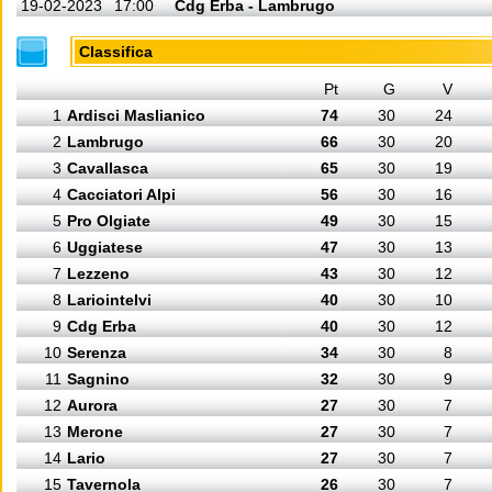
19-02-2023
17:00
Cdg Erba - Lambrugo
Classifica
Pt
G
V
1
Ardisci Maslianico
74
30
24
2
Lambrugo
66
30
20
3
Cavallasca
65
30
19
4
Cacciatori Alpi
56
30
16
5
Pro Olgiate
49
30
15
6
Uggiatese
47
30
13
7
Lezzeno
43
30
12
8
Lariointelvi
40
30
10
9
Cdg Erba
40
30
12
10
Serenza
34
30
8
11
Sagnino
32
30
9
12
Aurora
27
30
7
13
Merone
27
30
7
14
Lario
27
30
7
15
Tavernola
26
30
7