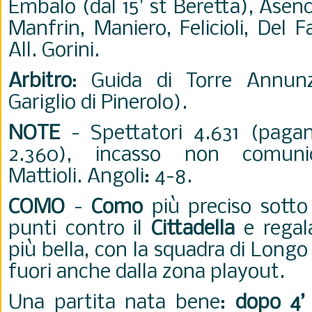
Embalo (dal 15' st Beretta), Asenc
Manfrin, Maniero, Felicioli, Del Fa
All. Gorini.
Arbitro
: Guida di Torre Annunz
Gariglio di Pinerolo).
NOTE
- Spettatori 4.631 (pagan
2.360), incasso non comuni
Mattioli. Angoli: 4-8.
COMO
-
Como
più preciso sotto
punti contro il
Cittadella
e regala
più bella, con la squadra di Longo
fuori anche dalla zona playout.
Una partita nata bene:
dopo 4’ 