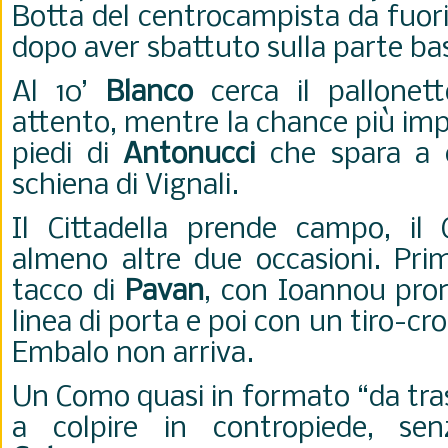
Botta del centrocampista da fuori 
dopo aver sbattuto sulla parte bas
Al 10’
Blanco
cerca il pallonet
attento, mentre la chance più imp
piedi di
Antonucci
che spara a c
schiena di Vignali.
Il Cittadella prende campo, il
almeno altre due occasioni. Pri
tacco di
Pavan
, con Ioannou pron
linea di porta e poi con un tiro-cr
Embalo non arriva.
Un Como quasi in formato “da tra
a colpire in contropiede, se