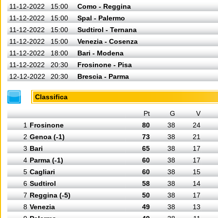
11-12-2022
15:00
Como - Reggina
11-12-2022
15:00
Spal - Palermo
11-12-2022
15:00
Sudtirol - Ternana
11-12-2022
15:00
Venezia - Cosenza
11-12-2022
18:00
Bari - Modena
11-12-2022
20:30
Frosinone - Pisa
12-12-2022
20:30
Brescia - Parma
Classifica
Pt
G
V
1
Frosinone
80
38
24
2
Genoa (-1)
73
38
21
3
Bari
65
38
17
4
Parma (-1)
60
38
17
5
Cagliari
60
38
15
6
Sudtirol
58
38
14
7
Reggina (-5)
50
38
17
8
Venezia
49
38
13