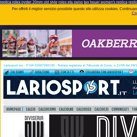
replica rolex oyster 20mm old style
rolex eta swiss
tag heuer women's replica
repli
Per offrirti il miglior servizio possibile questo sito utilizza cookies. Contin
Coo
Lariosport snc - P.IVA 02687090130 - Testata registrata al Tribunale di Como, n.21/06 del 29
CHI SIAMO
REDAZIONE
CONTATTI
COLLABORA CON LARIOSPORT
P
HOMEPAGE
CALCIO
CALCIOCOMO
CALCIOLND
CALCIOSGS
CALCIOCSI
COMUNICATI
TOR