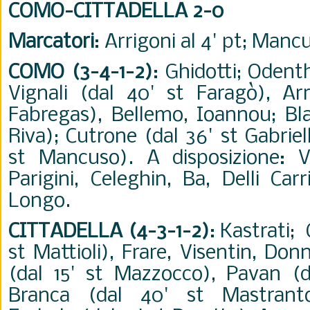
COMO-CITTADELLA 2-0
Marcatori
: Arrigoni al 4' pt; Mancu
COMO (3-4-1-2)
: Ghidotti; Odenth
Vignali (dal 40' st Faragò), Arr
Fabregas), Bellemo, Ioannou; Bla
Riva); Cutrone (dal 36' st Gabriello
st Mancuso). A disposizione: V
Parigini, Celeghin, Ba, Delli Car
Longo.
CITTADELLA (4-3-1-2)
: Kastrati;
st Mattioli), Frare, Visentin, Do
(dal 15' st Mazzocco), Pavan (da
Branca (dal 40' st Mastranto