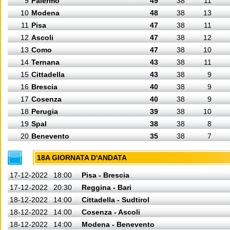
9
Palermo
49
38
11
10
Modena
48
38
13
11
Pisa
47
38
11
12
Ascoli
47
38
12
13
Como
47
38
10
14
Ternana
43
38
11
15
Cittadella
43
38
9
16
Brescia
40
38
9
17
Cosenza
40
38
9
18
Perugia
39
38
10
19
Spal
38
38
8
20
Benevento
35
38
7
18A GIORNATA D'ANDATA
17-12-2022
18:00
Pisa - Brescia
17-12-2022
20:30
Reggina - Bari
18-12-2022
14:00
Cittadella - Sudtirol
18-12-2022
14:00
Cosenza - Ascoli
18-12-2022
14:00
Modena - Benevento