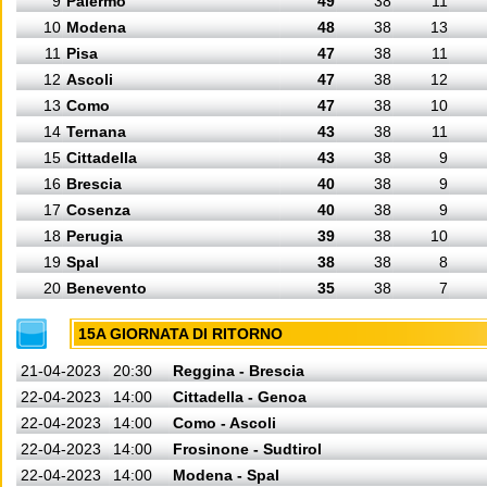
9
Palermo
49
38
11
10
Modena
48
38
13
11
Pisa
47
38
11
12
Ascoli
47
38
12
13
Como
47
38
10
14
Ternana
43
38
11
15
Cittadella
43
38
9
16
Brescia
40
38
9
17
Cosenza
40
38
9
18
Perugia
39
38
10
19
Spal
38
38
8
20
Benevento
35
38
7
15A GIORNATA DI RITORNO
21-04-2023
20:30
Reggina - Brescia
22-04-2023
14:00
Cittadella - Genoa
22-04-2023
14:00
Como - Ascoli
22-04-2023
14:00
Frosinone - Sudtirol
22-04-2023
14:00
Modena - Spal