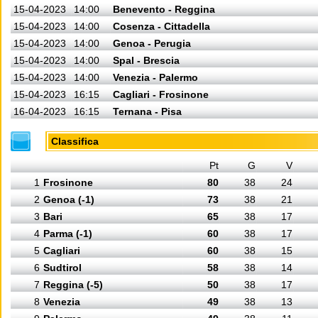
15-04-2023
14:00
Benevento - Reggina
15-04-2023
14:00
Cosenza - Cittadella
15-04-2023
14:00
Genoa - Perugia
15-04-2023
14:00
Spal - Brescia
15-04-2023
14:00
Venezia - Palermo
15-04-2023
16:15
Cagliari - Frosinone
16-04-2023
16:15
Ternana - Pisa
Classifica
Pt
G
V
1
Frosinone
80
38
24
2
Genoa (-1)
73
38
21
3
Bari
65
38
17
4
Parma (-1)
60
38
17
5
Cagliari
60
38
15
6
Sudtirol
58
38
14
7
Reggina (-5)
50
38
17
8
Venezia
49
38
13