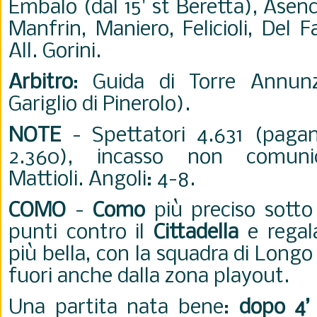
Embalo (dal 15' st Beretta), Asenc
Manfrin, Maniero, Felicioli, Del Fa
All. Gorini.
Arbitro
: Guida di Torre Annunz
Gariglio di Pinerolo).
NOTE
- Spettatori 4.631 (pagan
2.360), incasso non comuni
Mattioli. Angoli: 4-8.
COMO
-
Como
più preciso sotto
punti contro il
Cittadella
e regala
più bella, con la squadra di Longo
fuori anche dalla zona playout.
Una partita nata bene:
dopo 4’ 