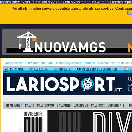
replica rolex oyster 20mm old style
rolex eta swiss
tag heuer women's replica
repli
Per offrirti il miglior servizio possibile questo sito utilizza cookies. Contin
Coo
Lariosport snc - P.IVA 02687090130 - Testata registrata al Tribunale di Como, n.21/06 del 29
CHI SIAMO
REDAZIONE
CONTATTI
COLLABORA CON LARIOSPORT
P
HOMEPAGE
CALCIO
CALCIOCOMO
CALCIOLND
CALCIOSGS
CALCIOCSI
COMUNICATI
TOR