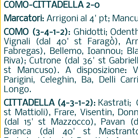
COMO-CITTADELLA 2-0
Marcatori
: Arrigoni al 4' pt; Mancu
COMO (3-4-1-2)
: Ghidotti; Odenth
Vignali (dal 40' st Faragò), Arr
Fabregas), Bellemo, Ioannou; Bla
Riva); Cutrone (dal 36' st Gabriello
st Mancuso). A disposizione: V
Parigini, Celeghin, Ba, Delli Car
Longo.
CITTADELLA (4-3-1-2)
: Kastrati;
st Mattioli), Frare, Visentin, Do
(dal 15' st Mazzocco), Pavan (da
Branca (dal 40' st Mastranto