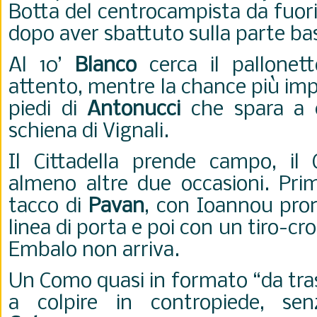
Botta del centrocampista da fuori 
dopo aver sbattuto sulla parte bas
Al 10’
Blanco
cerca il pallonet
attento, mentre la chance più imp
piedi di
Antonucci
che spara a c
schiena di Vignali.
Il Cittadella prende campo, il
almeno altre due occasioni. Pri
tacco di
Pavan
, con Ioannou pron
linea di porta e poi con un tiro-cr
Embalo non arriva.
Un Como quasi in formato “da tra
a colpire in contropiede, se