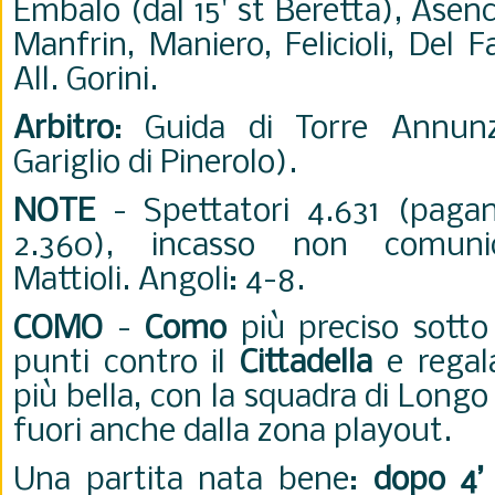
Embalo (dal 15' st Beretta), Asenc
Manfrin, Maniero, Felicioli, Del Fa
All. Gorini.
Arbitro
: Guida di Torre Annunz
Gariglio di Pinerolo).
NOTE
- Spettatori 4.631 (pagan
2.360), incasso non comuni
Mattioli. Angoli: 4-8.
COMO
-
Como
più preciso sotto
punti contro il
Cittadella
e regala
più bella, con la squadra di Longo
fuori anche dalla zona playout.
Una partita nata bene:
dopo 4’ 