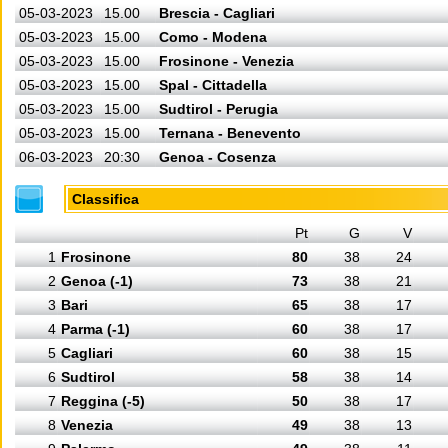
05-03-2023
15.00
Brescia - Cagliari
05-03-2023
15.00
Como - Modena
05-03-2023
15.00
Frosinone - Venezia
05-03-2023
15.00
Spal - Cittadella
05-03-2023
15.00
Sudtirol - Perugia
05-03-2023
15.00
Ternana - Benevento
06-03-2023
20:30
Genoa - Cosenza
Classifica
Pt
G
V
1
Frosinone
80
38
24
2
Genoa (-1)
73
38
21
3
Bari
65
38
17
4
Parma (-1)
60
38
17
5
Cagliari
60
38
15
6
Sudtirol
58
38
14
7
Reggina (-5)
50
38
17
8
Venezia
49
38
13