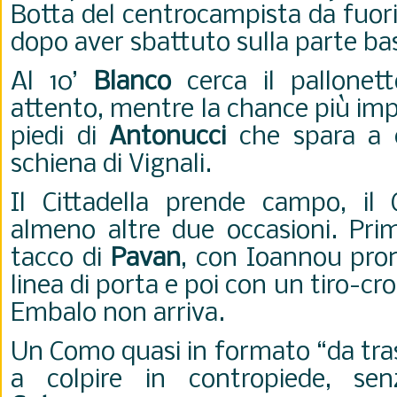
Botta del centrocampista da fuori 
dopo aver sbattuto sulla parte bas
Al 10’
Blanco
cerca il pallonet
attento, mentre la chance più imp
piedi di
Antonucci
che spara a c
schiena di Vignali.
Il Cittadella prende campo, il
almeno altre due occasioni. Pri
tacco di
Pavan
, con Ioannou pron
linea di porta e poi con un tiro-cr
Embalo non arriva.
Un Como quasi in formato “da tra
a colpire in contropiede, se