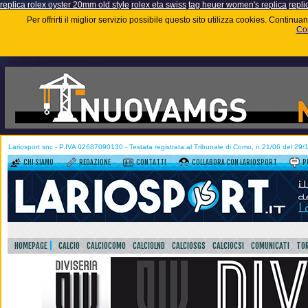
replica rolex oyster 20mm old style
rolex eta swiss
tag heuer women's replica
repli
Per offrirti il miglior servizio possibile questo sito utilizza cookies. Contin
Coo
Lariosport snc - P.IVA 02687090130 - Testata registrata al Tribunale di Como, n.21/06 del 29
CHI SIAMO
REDAZIONE
CONTATTI
COLLABORA CON LARIOSPORT
P
HOMEPAGE
CALCIO
CALCIOCOMO
CALCIOLND
CALCIOSGS
CALCIOCSI
COMUNICATI
TOR