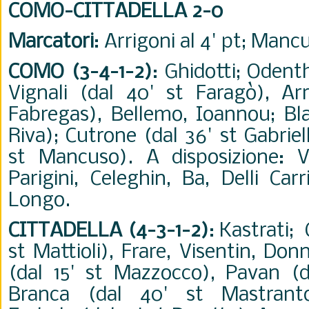
COMO-CITTADELLA 2-0
Marcatori
: Arrigoni al 4' pt; Mancu
COMO (3-4-1-2)
: Ghidotti; Odenth
Vignali (dal 40' st Faragò), Arr
Fabregas), Bellemo, Ioannou; Bla
Riva); Cutrone (dal 36' st Gabriello
st Mancuso). A disposizione: V
Parigini, Celeghin, Ba, Delli Car
Longo.
CITTADELLA (4-3-1-2)
: Kastrati;
st Mattioli), Frare, Visentin, Do
(dal 15' st Mazzocco), Pavan (da
Branca (dal 40' st Mastranto