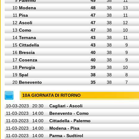
9
Palermo
49
38
11
10
Modena
48
38
13
11
Pisa
47
38
11
12
Ascoli
47
38
12
13
Como
47
38
10
14
Ternana
43
38
11
15
Cittadella
43
38
9
16
Brescia
40
38
9
17
Cosenza
40
38
9
18
Perugia
39
38
10
19
Spal
38
38
8
20
Benevento
35
38
7
10A GIORNATA DI RITORNO
10-03-2023
20:30
Cagliari - Ascoli
11-03-2023
14:00
Benevento - Como
11-03-2023
14:00
Cittadella - Palermo
11-03-2023
14:00
Modena - Pisa
11-03-2023
14:00
Parma - Sudtirol