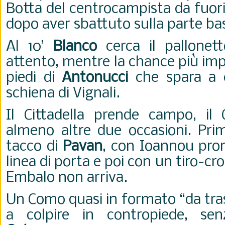
Botta del centrocampista da fuori 
dopo aver sbattuto sulla parte bas
Al 10’
Blanco
cerca il pallonet
attento, mentre la chance più imp
piedi di
Antonucci
che spara a c
schiena di Vignali.
Il Cittadella prende campo, il
almeno altre due occasioni. Pri
tacco di
Pavan
, con Ioannou pron
linea di porta e poi con un tiro-cr
Embalo non arriva.
Un Como quasi in formato “da tra
a colpire in contropiede, se