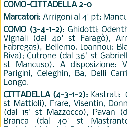
COMO-CITTADELLA 2-0
Marcatori
: Arrigoni al 4' pt; Mancu
COMO (3-4-1-2)
: Ghidotti; Odenth
Vignali (dal 40' st Faragò), Arr
Fabregas), Bellemo, Ioannou; Bla
Riva); Cutrone (dal 36' st Gabriello
st Mancuso). A disposizione: V
Parigini, Celeghin, Ba, Delli Car
Longo.
CITTADELLA (4-3-1-2)
: Kastrati;
st Mattioli), Frare, Visentin, Do
(dal 15' st Mazzocco), Pavan (da
Branca (dal 40' st Mastranto