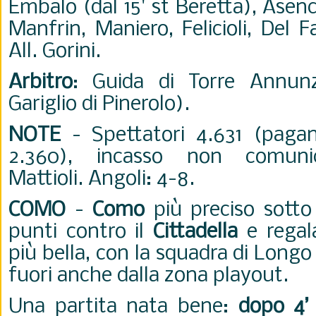
Embalo (dal 15' st Beretta), Asenc
Manfrin, Maniero, Felicioli, Del Fa
All. Gorini.
Arbitro
: Guida di Torre Annunz
Gariglio di Pinerolo).
NOTE
- Spettatori 4.631 (pagan
2.360), incasso non comuni
Mattioli. Angoli: 4-8.
COMO
-
Como
più preciso sotto
punti contro il
Cittadella
e regala
più bella, con la squadra di Longo
fuori anche dalla zona playout.
Una partita nata bene:
dopo 4’ 