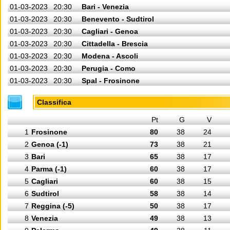
01-03-2023
20:30
Bari - Venezia
01-03-2023
20:30
Benevento - Sudtirol
01-03-2023
20:30
Cagliari - Genoa
01-03-2023
20:30
Cittadella - Brescia
01-03-2023
20:30
Modena - Ascoli
01-03-2023
20:30
Perugia - Como
01-03-2023
20:30
Spal - Frosinone
Classifica
Pt
G
V
1
Frosinone
80
38
24
2
Genoa (-1)
73
38
21
3
Bari
65
38
17
4
Parma (-1)
60
38
17
5
Cagliari
60
38
15
6
Sudtirol
58
38
14
7
Reggina (-5)
50
38
17
8
Venezia
49
38
13