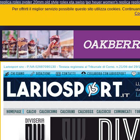
replica rolex oyster 20mm old style
rolex eta swiss
tag heuer women's replica
repli
Per offrirti il miglior servizio possibile questo sito utilizza cookies. Contin
Coo
Lariosport snc - P.IVA 02687090130 - Testata registrata al Tribunale di Como, n.21/06 del 29
CHI SIAMO
REDAZIONE
CONTATTI
COLLABORA CON LARIOSPORT
P
HOMEPAGE
CALCIO
CALCIOCOMO
CALCIOLND
CALCIOSGS
CALCIOCSI
COMUNICATI
TOR