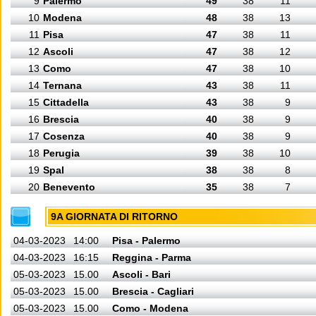
9
Palermo
49
38
11
10
Modena
48
38
13
11
Pisa
47
38
11
12
Ascoli
47
38
12
13
Como
47
38
10
14
Ternana
43
38
11
15
Cittadella
43
38
9
16
Brescia
40
38
9
17
Cosenza
40
38
9
18
Perugia
39
38
10
19
Spal
38
38
8
20
Benevento
35
38
7
9A GIORNATA DI RITORNO
04-03-2023
14:00
Pisa - Palermo
04-03-2023
16:15
Reggina - Parma
05-03-2023
15.00
Ascoli - Bari
05-03-2023
15.00
Brescia - Cagliari
05-03-2023
15.00
Como - Modena