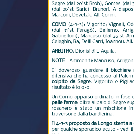
Segre (dal 20'st Broh), Gomes (dal 3
(dal 20'st Saric), Brunori. A dispos
Marconi, Devetak. All. Corini.
COMO
(4-3-3): Vigorito; Vignali, O
(dal 31'st Faragò), Bellemo, Arrig
Gabrielloni), Mancuso (dal 36'st Amb
Celeghin, Ba, Delli Carri, Ioannou. All
ARBITRO
: Dionisi di L'Aquila.
NOTE
- Ammoniti: Mancuso, Arrigoni.
E' doveroso guardare il
bicchier
difensiva che ha concesso al Palerm
colpito da Segre
. Vigorito e Piglia
risultato è lo 0-0.
Un Como apparso ordinato in fase di
palle ferme
: oltre al palo di Segre su
rosanero è stato un mischione in
traversone dalla bandierina.
Il
4-3-3 proposto da Longo stenta a d
per qualche sporadico acuto - vedi il