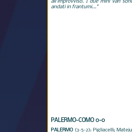
all’improvviso. I due mini van sono
andati in frantumi..."
PALERMO-COMO
0-0
PALERMO
(3-5-2): Pigliacelli; Matej