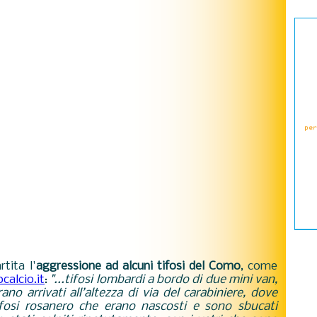
tita l'
aggressione ad alcuni tifosi del Como
, come
calcio.it
:
"...tifosi lombardi a bordo di due mini van,
ano arrivati all’altezza di via del carabiniere, dove
tifosi rosanero che erano nascosti e sono sbucati