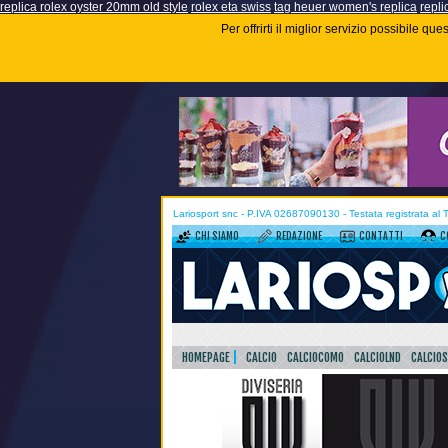
replica rolex oyster 20mm old style
rolex eta swiss
tag heuer women's replica
repli
Per offrirti il miglior servizio possibile q
Lariosport snc - P.IVA 02687090130 - Testata registrata al
CHI SIAMO
REDAZIONE
CONTATTI
C
HOMEPAGE
CALCIO
CALCIOCOMO
CALCIOLND
CALCIO