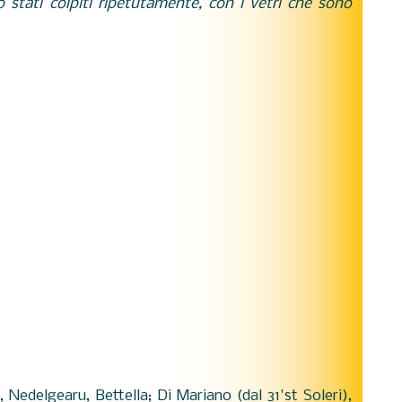
 stati colpiti ripetutamente, con i vetri che sono
u, Nedelgearu, Bettella; Di Mariano (dal 31'st Soleri),