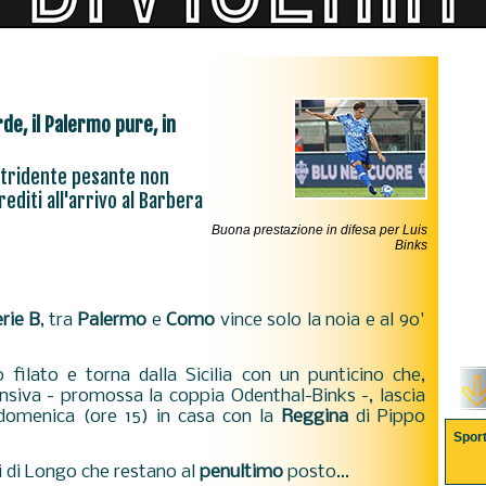
de, il Palermo pure, in
l tridente pesante non
rediti all'arrivo al Barbera
Buona prestazione in difesa per Luis
Binks
rie B
, tra
Palermo
e
Como
vince solo la noia e al 90'
filato e torna dalla Sicilia con un punticino che,
nsiva - promossa la coppia Odenthal-Binks -, lascia
i domenica (ore 15) in casa con la
Reggina
di Pippo
Spor
i di Longo che restano al
penultimo
posto...