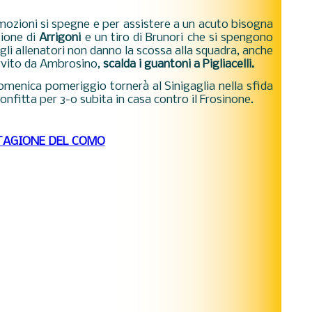
emozioni si spegne e per assistere a un acuto bisogna
zione di
Arrigoni
e un tiro di Brunori che si spengono
li allenatori non danno la scossa alla squadra, anche
rvito da Ambrosino,
scalda i guantoni a Pigliacelli.
domenica pomeriggio tornerà al Sinigaglia nella sfida
onfitta per 3-0 subita in casa contro il Frosinone.
TAGIONE DEL COMO