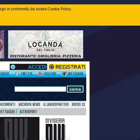
piego in conformità ¡lla nostra Cookie Policy
CEBOOK
TWITTER
YOUTUBE
INSTAGRAM
DOCUMENTI
ARCHIVIO NEWS
IL LARIOSPORTIVO
DIVISE LS
NOTTAGGIO
ALTRISPORT