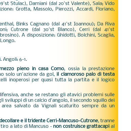
9'st Stulac), Damiani (dal 20'st Valente), Sala; Vido
izione: Grotta, Massolo, Pierozzi, Accardi, Floriano,
denthal, Binks Cagnano (dal 41'st Ioannou); Da Riva
oni; Cutrone (dal 30'st Blanco), Cerri (dal 41'st
rosino). A disposizione: Ghidotti, Bolchini, Scaglia,
. Longo.
 Angoli: 6-1.
e mezzo pieno in casa Como
, ossia la prestazione
o solo un'azione da gol,
il clamoroso palo di testa
celli inoperosi per quasi tutta la partita e il logico
fensiva, anche se restano gli atavici problemi sulle
gli sviluppi di un calcio d'angolo, il secondo squillo dei
 area salvato da Vignali scaturito sempre da un
ecollare e il tridente Cerri-Mancuso-Cutrone
, tranne
 tiro a lato di Mancuso -
non costruisce grattacapi
al