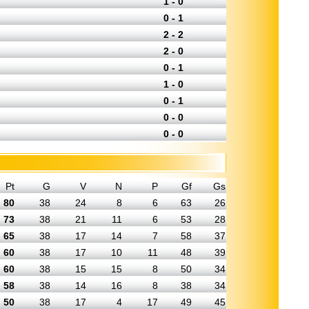
1 - 0
0 - 1
2 - 2
2 - 0
0 - 1
1 - 0
0 - 1
0 - 0
0 - 0
Pt
G
V
N
P
Gf
Gs
80
38
24
8
6
63
26
73
38
21
11
6
53
28
65
38
17
14
7
58
37
60
38
17
10
11
48
39
60
38
15
15
8
50
34
58
38
14
16
8
38
34
50
38
17
4
17
49
45