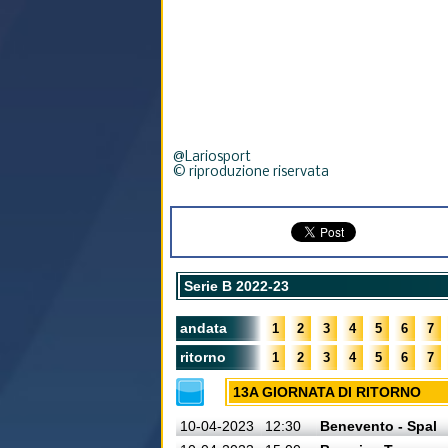
@Lariosport
© riproduzione riservata
Serie B 2022-23
andata
1
2
3
4
5
6
7
ritorno
1
2
3
4
5
6
7
13A GIORNATA DI RITORNO
10-04-2023
12:30
Benevento - Spal