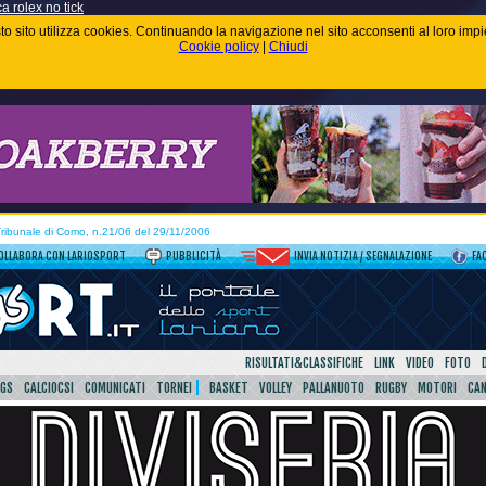
ca rolex no tick
uesto sito utilizza cookies. Continuando la navigazione nel sito acconsenti al loro im
Cookie policy
|
Chiudi
 Tribunale di Como, n.21/06 del 29/11/2006
OLLABORA CON LARIOSPORT
PUBBLICITÀ
INVIA NOTIZIA / SEGNALAZIONE
FA
RISULTATI&CLASSIFICHE
LINK
VIDEO
FOTO
SGS
CALCIOCSI
COMUNICATI
TORNEI
BASKET
VOLLEY
PALLANUOTO
RUGBY
MOTORI
CA