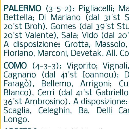
PALERMO
(3-5-2): Pigliacelli; M
Bettella; Di Mariano (dal 31'st S
20'st Broh), Gomes (dal 39'st Stu
20'st Valente), Sala; Vido (dal 20'
A disposizione: Grotta, Massolo, 
Floriano, Marconi, Devetak. All. Cor
COMO
(4-3-3): Vigorito; Vignali
Cagnano (dal 41'st Ioannou); D
Faragò), Bellemo, Arrigoni; Cu
Blanco), Cerri (dal 41'st Gabriel
36'st Ambrosino). A disposizione: 
Scaglia, Celeghin, Ba, Delli Car
Longo.