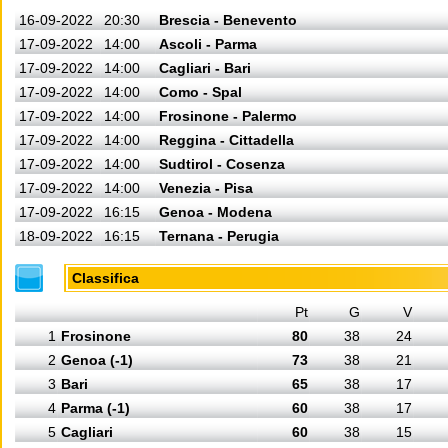
16-09-2022
20:30
Brescia - Benevento
17-09-2022
14:00
Ascoli - Parma
17-09-2022
14:00
Cagliari - Bari
17-09-2022
14:00
Como - Spal
17-09-2022
14:00
Frosinone - Palermo
17-09-2022
14:00
Reggina - Cittadella
17-09-2022
14:00
Sudtirol - Cosenza
17-09-2022
14:00
Venezia - Pisa
17-09-2022
16:15
Genoa - Modena
18-09-2022
16:15
Ternana - Perugia
Classifica
Pt
G
V
1
Frosinone
80
38
24
2
Genoa (-1)
73
38
21
3
Bari
65
38
17
4
Parma (-1)
60
38
17
5
Cagliari
60
38
15