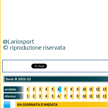
@Lariosport
© riproduzione riservata
Serie B 2022-23
andata
1
2
3
4
5
6
7
8
9
10
11
12
13
ritorno
1
2
3
4
5
6
7
8
9
10
11
12
13
6A GIORNATA D'ANDATA