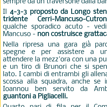
sempre da un traversone dalla ban
Il
4-3-3 proposto da Longo stenta
tridente Cerri-Mancuso-Cutron
qualche sporadico acuto - vedi 
Mancuso -
non costruisce grattac
Nella ripresa una gara già par
spegne e per assistere a u
attendere la mezz'ora con una pu
e un tiro di Brunori che si sp
lato. I cambi di entrambi gli alle
scossa alla squadra, anche se 
Ioannou ben servito da Am
guantoni a Pigliacelli.