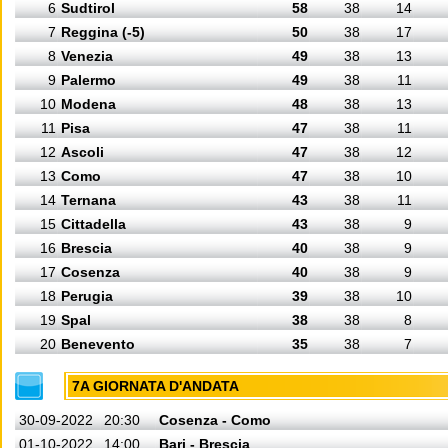
6
Sudtirol
58
38
14
7
Reggina (-5)
50
38
17
8
Venezia
49
38
13
9
Palermo
49
38
11
10
Modena
48
38
13
11
Pisa
47
38
11
12
Ascoli
47
38
12
13
Como
47
38
10
14
Ternana
43
38
11
15
Cittadella
43
38
9
16
Brescia
40
38
9
17
Cosenza
40
38
9
18
Perugia
39
38
10
19
Spal
38
38
8
20
Benevento
35
38
7
7A GIORNATA D'ANDATA
30-09-2022
20:30
Cosenza - Como
01-10-2022
14:00
Bari - Brescia