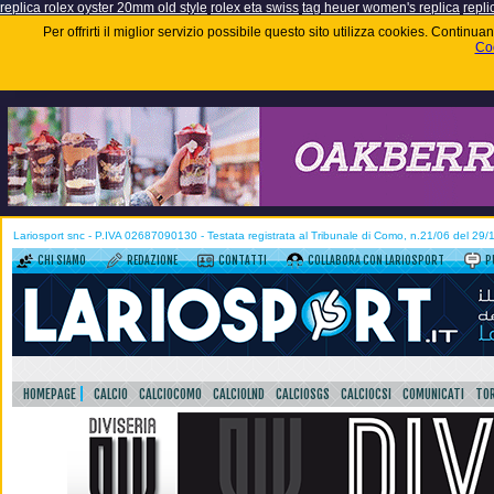
replica rolex oyster 20mm old style
rolex eta swiss
tag heuer women's replica
repli
Per offrirti il miglior servizio possibile questo sito utilizza cookies. Contin
Coo
Lariosport snc - P.IVA 02687090130 - Testata registrata al Tribunale di Como, n.21/06 del 29
CHI SIAMO
REDAZIONE
CONTATTI
COLLABORA CON LARIOSPORT
P
HOMEPAGE
CALCIO
CALCIOCOMO
CALCIOLND
CALCIOSGS
CALCIOCSI
COMUNICATI
TOR