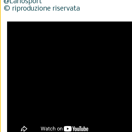
@Lariosport
© riproduzione riservata