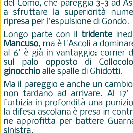
del Como, che pareggia
3-3
ad Asc
a sfruttare la superiorità numer
ripresa per l'espulsione di Gondo.
Longo parte con il
tridente
ined
Mancuso
, ma è l'Ascoli a dominar
al 6' è già in vantaggio: corner 
sul palo opposto di Colloco
ginocchio
alle spalle di Ghidotti.
Ma il pareggio e anche un cambio
non tardano ad arrivare. Al 17'
furbizia in profondità una punizio
la difesa ascolana è presa in cont
ne approfitta per battere Guarna
sinistra.