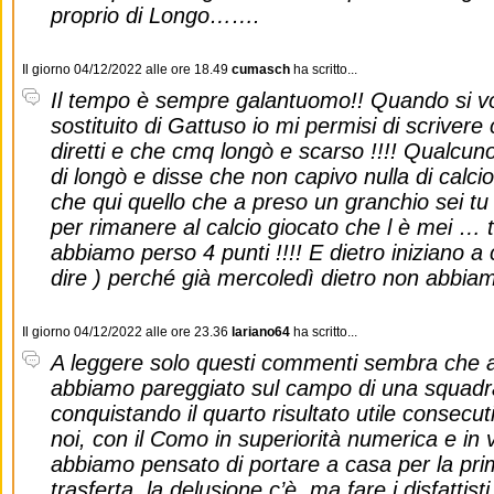
proprio di Longo…….
Il giorno 04/12/2022 alle ore 18.49
cumasch
ha scritto...
Il tempo è sempre galantuomo!! Quando si vo
sostituito di Gattuso io mi permisi di scriver
diretti e che cmq longò e scarso !!!! Qualcuno
di longò e disse che non capivo nulla di calcio
che qui quello che a preso un granchio sei tu 
per rimanere al calcio giocato che l è mei …
abbiamo perso 4 punti !!!! E dietro iniziano a c
dire ) perché già mercoledì dietro non abbiamo
Il giorno 04/12/2022 alle ore 23.36
lariano64
ha scritto...
A leggere solo questi commenti sembra che 
abbiamo pareggiato sul campo di una squadra
conquistando il quarto risultato utile consecuti
noi, con il Como in superiorità numerica e in 
abbiamo pensato di portare a casa per la prima
trasferta, la delusione c’è, ma fare i disfattisti