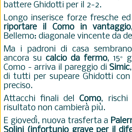
battere Ghidotti per il 2-2.
Longo inserisce forze fresche e
riportare il Como in vantaggio
Bellemo: diagonale vincente da des
Ma i padroni di casa sembrano
ancora su
calcio da fermo
, 15° 
Como - arriva il pareggio di
Simic
di tutti per supeare Ghidotti con
preciso.
Attacchi finali del
Como
, rischi
risultato non cambierà più.
E giovedì, nuova trasferta a
Pale
Solini (infortunio grave per il dif