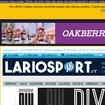
replica rolex oyster 20mm old style
rolex eta swiss
tag heuer women's replica
repli
Per offrirti il miglior servizio possibile questo sito utilizza cookies. Contin
Coo
Lariosport snc - P.IVA 02687090130 - Testata registrata al Tribunale di Como, n.21/06 del 29
CHI SIAMO
REDAZIONE
CONTATTI
COLLABORA CON LARIOSPORT
P
HOMEPAGE
CALCIO
CALCIOCOMO
CALCIOLND
CALCIOSGS
CALCIOCSI
COMUNICATI
TOR