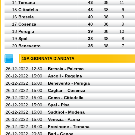
14
Ternana
43
38
11
15
Cittadella
43
38
9
16
Brescia
40
38
9
17
Cosenza
40
38
9
18
Perugia
39
38
10
19
Spal
38
38
8
20
Benevento
35
38
7
19A GIORNATA D'ANDATA
26-12-2022
12:30
Brescia - Palermo
26-12-2022
15:00
Ascoli - Reggina
26-12-2022
15:00
Benevento - Perugia
26-12-2022
15:00
Cagliari - Cosenza
26-12-2022
15:00
Como - Cittadella
26-12-2022
15:00
Spal - Pisa
26-12-2022
15:00
Sudtirol - Modena
26-12-2022
15:00
Venezia - Parma
26-12-2022
18:00
Frosinone - Ternana
26-12-2022
20:30
Bari - Genoa