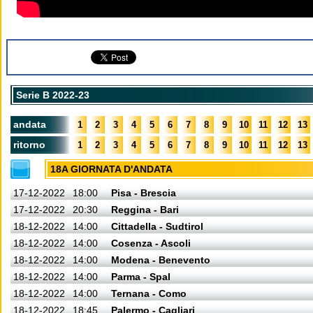
Serie B 2022-23
andata
1
2
3
4
5
6
7
8
9
10
11
12
13
ritorno
1
2
3
4
5
6
7
8
9
10
11
12
13
18A GIORNATA D'ANDATA
17-12-2022
18:00
Pisa - Brescia
17-12-2022
20:30
Reggina - Bari
18-12-2022
14:00
Cittadella - Sudtirol
18-12-2022
14:00
Cosenza - Ascoli
18-12-2022
14:00
Modena - Benevento
18-12-2022
14:00
Parma - Spal
18-12-2022
14:00
Ternana - Como
18-12-2022
18:45
Palermo - Cagliari