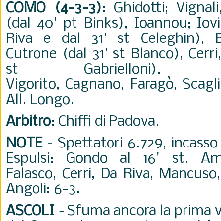
COMO (4-3-3)
: Ghidotti; Vignal
(dal 40' pt Binks), Ioannou; Iov
Riva e dal 31' st Celeghin), B
Cutrone (dal 31' st Blanco), Cerr
st Gabrielloni).
Vigorito, Cagnano, Faragò, Scagl
All. Longo.
Arbitro
: Chiffi di Padova.
NOTE
- Spettatori 6.729, incasso
Espulsi: Gondo al 16' st. Am
Falasco, Cerri, Da Riva, Mancuso,
Angoli: 6-3.
ASCOLI
-
Sfuma ancora la prima vi