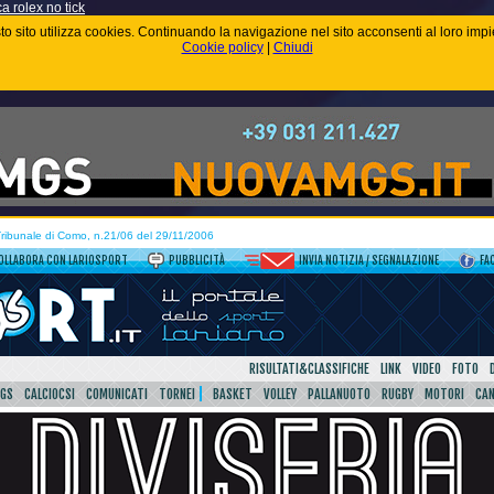
ca rolex no tick
uesto sito utilizza cookies. Continuando la navigazione nel sito acconsenti al loro im
Cookie policy
|
Chiudi
 Tribunale di Como, n.21/06 del 29/11/2006
OLLABORA CON LARIOSPORT
PUBBLICITÀ
INVIA NOTIZIA / SEGNALAZIONE
FA
RISULTATI&CLASSIFICHE
LINK
VIDEO
FOTO
SGS
CALCIOCSI
COMUNICATI
TORNEI
BASKET
VOLLEY
PALLANUOTO
RUGBY
MOTORI
CA