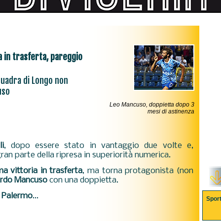
a in trasferta, pareggio
squadra di Longo non
uso
Leo Mancuso, doppietta dopo 3
mesi di astinenza
i
, dopo essere stato in vantaggio due volte e,
ran parte della ripresa in superiorità numerica.
 vittoria in trasferta
, ma torna protagonista (non
rdo Mancuso
con una doppietta.
a
Palermo
...
Spor