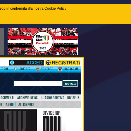
piego in conformità ¡lla nostra Cookie Policy
CEBOOK
TWITTER
YOUTUBE
INSTAGRAM
DOCUMENTI
ARCHIVIO NEWS
IL LARIOSPORTIVO
DIVISE LS
NOTTAGGIO
ALTRISPORT