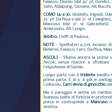
Falasco; Dionisi (dal 42' pt Gondo), 
Salvi, Adjapong, Giovane. All. Bucchi.
COMO (4-3-3)
: Ghidotti; Vignali, Od
25' pt Da Riva e dal 31' st Celeghin),
Mancuso (dal 31' st Gabrielloni).
Ambrosino. All. Longo.
Arbitro
: Chiffi di Padova.
NOTE
- Spettatori 6.729, incasso d
Bellemo, Falasco, Cerri, Da Riva, Man
ASCOLI
-
Sfuma ancora la prima v
Ascoli, senza riuscire a sfruttare
l'espulsione di Gondo.
Longo parte con il
tridente
inedito
prima parte. E al 6' è già in vanta
Collocolo,
Cerri devia di ginocchio
all
Ma il pareggio e anche un cambio 
Ioannou batte di furbizia in profondi
presa in contropiede e
Mancuso
ne
sinistra.