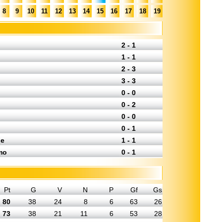
8
9
10
11
12
13
14
15
16
17
18
19
2 - 1
1 - 1
2 - 3
3 - 3
0 - 0
0 - 2
0 - 0
0 - 1
ne
1 - 1
mo
0 - 1
Pt
G
V
N
P
Gf
Gs
80
38
24
8
6
63
26
73
38
21
11
6
53
28