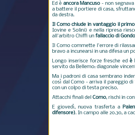
Ed è
ancora Mancuso
- non segnava 
a battere il portiere di casa, sfrutt
da destra.
Il Como chiude in vantaggio il pri
Iovine e Solini) e nella ripresa ries
all'arbitro Chiffi un
fallaccio di Gond
Il Como commette l'errore di rilassars
bravo a incunearsi in una difesa un p
Longo inserisce forze fresche ed
è 
servito da Bellemo: diagonale vincent
Ma i padroni di casa sembrano inde
così dal Como - arriva il pareggio di
con un colpo di testa preciso.
Attacchi finali del
Como
, rischi in c
E giovedì, nuova trasferta a
Pale
difensore)
. In campo alle 20.30, a ca