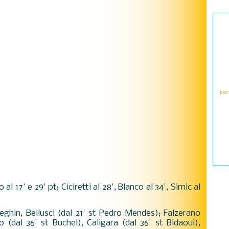
 al 17' e 29' pt; Ciciretti al 28', Blanco al 34', Simic al
eghin, Bellusci (dal 21' st Pedro Mendes); Falzerano
mo (dal 36' st Buchel), Caligara (dal 36' st Bidaoui),