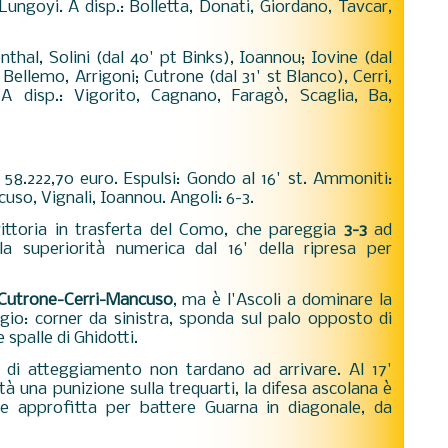
Lungoyi. A disp.: Bolletta, Donati, Giordano, Tavcar,
enthal, Solini (dal 40' pt Binks), Ioannou; Iovine (dal
 Bellemo, Arrigoni; Cutrone (dal 31' st Blanco), Cerri,
 A disp.: Vigorito, Cagnano, Faragò, Scaglia, Ba,
i 58.222,70 euro. Espulsi: Gondo al 16' st. Ammoniti:
cuso, Vignali, Ioannou. Angoli: 6-3.
ittoria in trasferta del Como, che pareggia
3-3
ad
 la superiorità numerica dal 16' della ripresa per
Cutrone-Cerri-Mancuso
, ma è l'Ascoli a dominare la
ggio: corner da sinistra, sponda sul palo opposto di
e spalle di Ghidotti.
di atteggiamento non tardano ad arrivare. Al 17'
tà una punizione sulla trequarti, la difesa ascolana è
 approfitta per battere Guarna in diagonale, da