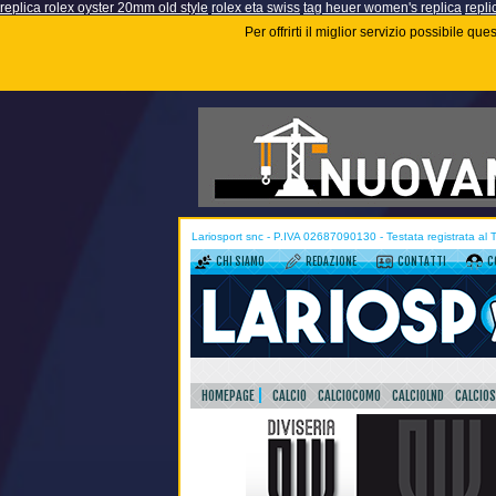
replica rolex oyster 20mm old style
rolex eta swiss
tag heuer women's replica
repli
Per offrirti il miglior servizio possibile q
Lariosport snc - P.IVA 02687090130 - Testata registrata al
CHI SIAMO
REDAZIONE
CONTATTI
C
HOMEPAGE
CALCIO
CALCIOCOMO
CALCIOLND
CALCIO