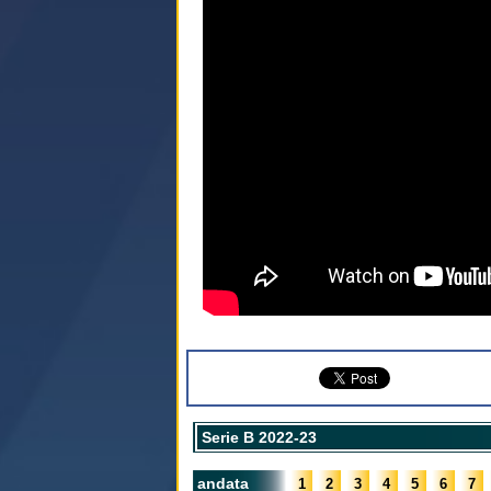
Serie B 2022-23
andata
1
2
3
4
5
6
7