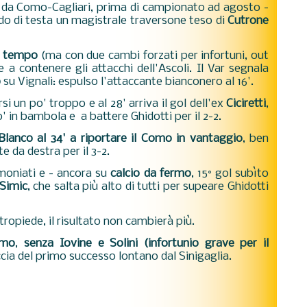
da Como-Cagliari, prima di campionato ad agosto -
ando di testa un magistrale traversone teso di
Cutrone
mo tempo
(ma con due cambi forzati per infortuni, out
ce a contenere gli attacchi dell'Ascoli. Il Var segnala
o
su Vignali: espulso l'attaccante bianconero al 16'.
i un po' troppo e al 28' arriva il gol dell'ex
Ciciretti
,
o' in bambola e a battere Ghidotti per il 2-2.
Blanco al 34' a riportare il Como in vantaggio
, ben
e da destra per il 3-2.
moniati e - ancora su
calcio da fermo
, 15° gol subìto
Simic
, che salta più alto di tutti per supeare Ghidotti
ontropiede, il risultato non cambierà più.
rmo
,
senza Iovine e Solini (infortunio grave per il
ccia del primo successo lontano dal Sinigaglia.