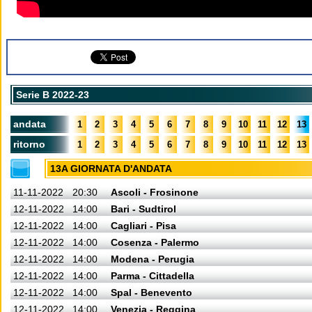
Serie B 2022-23
andata
1
2
3
4
5
6
7
8
9
10
11
12
13
ritorno
1
2
3
4
5
6
7
8
9
10
11
12
13
13A GIORNATA D'ANDATA
11-11-2022
20:30
Ascoli - Frosinone
12-11-2022
14:00
Bari - Sudtirol
12-11-2022
14:00
Cagliari - Pisa
12-11-2022
14:00
Cosenza - Palermo
12-11-2022
14:00
Modena - Perugia
12-11-2022
14:00
Parma - Cittadella
12-11-2022
14:00
Spal - Benevento
12-11-2022
14:00
Venezia - Reggina