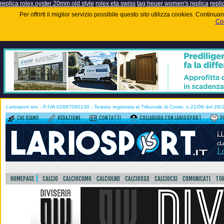
replica rolex oyster 20mm old style
rolex eta swiss
tag heuer women's replica
repli
Per offrirti il miglior servizio possibile questo sito utilizza cookies. Contin
Coo
Lariosport snc - P.IVA 02687090130 - Testata registrata al Tribunale di Como, n.21/06 del 29
CHI SIAMO
REDAZIONE
CONTATTI
COLLABORA CON LARIOSPORT
P
HOMEPAGE
CALCIO
CALCIOCOMO
CALCIOLND
CALCIOSGS
CALCIOCSI
COMUNICATI
TOR