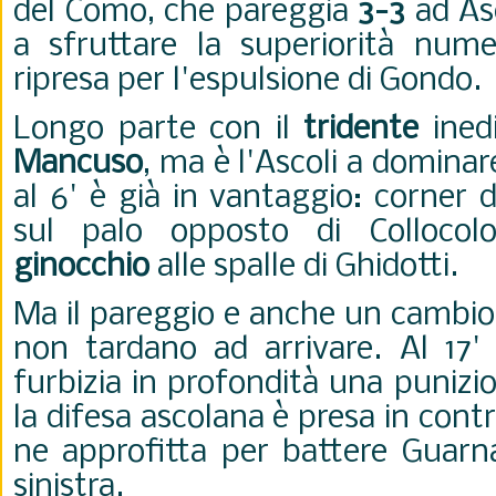
del Como, che pareggia
3-3
ad Asc
a sfruttare la superiorità numer
ripresa per l'espulsione di Gondo.
Longo parte con il
tridente
ined
Mancuso
, ma è l'Ascoli a dominar
al 6' è già in vantaggio: corner 
sul palo opposto di Colloco
ginocchio
alle spalle di Ghidotti.
Ma il pareggio e anche un cambio
non tardano ad arrivare. Al 17'
furbizia in profondità una punizio
la difesa ascolana è presa in cont
ne approfitta per battere Guarna
sinistra.