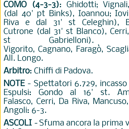
COMO (4-3-3)
: Ghidotti; Vignal
(dal 40' pt Binks), Ioannou; Iov
Riva e dal 31' st Celeghin), B
Cutrone (dal 31' st Blanco), Cerr
st Gabrielloni).
Vigorito, Cagnano, Faragò, Scagl
All. Longo.
Arbitro
: Chiffi di Padova.
NOTE
- Spettatori 6.729, incasso
Espulsi: Gondo al 16' st. Am
Falasco, Cerri, Da Riva, Mancuso,
Angoli: 6-3.
ASCOLI
-
Sfuma ancora la prima vi