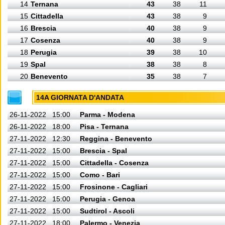
14
Ternana
43
38
11
15
Cittadella
43
38
9
16
Brescia
40
38
9
17
Cosenza
40
38
9
18
Perugia
39
38
10
19
Spal
38
38
8
20
Benevento
35
38
7
14A GIORNATA D'ANDATA
26-11-2022
15:00
Parma - Modena
26-11-2022
18:00
Pisa - Ternana
27-11-2022
12:30
Reggina - Benevento
27-11-2022
15:00
Brescia - Spal
27-11-2022
15:00
Cittadella - Cosenza
27-11-2022
15:00
Como - Bari
27-11-2022
15:00
Frosinone - Cagliari
27-11-2022
15:00
Perugia - Genoa
27-11-2022
15:00
Sudtirol - Ascoli
27-11-2022
18:00
Palermo - Venezia