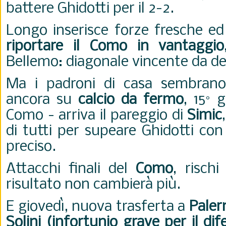
battere Ghidotti per il 2-2.
Longo inserisce forze fresche e
riportare il Como in vantaggio
Bellemo: diagonale vincente da des
Ma i padroni di casa sembrano
ancora su
calcio da fermo
, 15° 
Como - arriva il pareggio di
Simic
di tutti per supeare Ghidotti con
preciso.
Attacchi finali del
Como
, rischi
risultato non cambierà più.
E giovedì, nuova trasferta a
Pale
Solini (infortunio grave per il dif