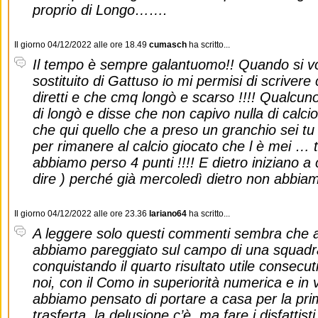
proprio di Longo…….
Il giorno 04/12/2022 alle ore 18.49
cumasch
ha scritto...
Il tempo è sempre galantuomo!! Quando si vo
sostituito di Gattuso io mi permisi di scriver
diretti e che cmq longò e scarso !!!! Qualcuno
di longò e disse che non capivo nulla di calcio
che qui quello che a preso un granchio sei tu 
per rimanere al calcio giocato che l è mei …
abbiamo perso 4 punti !!!! E dietro iniziano a c
dire ) perché già mercoledì dietro non abbiamo
Il giorno 04/12/2022 alle ore 23.36
lariano64
ha scritto...
A leggere solo questi commenti sembra che 
abbiamo pareggiato sul campo di una squadra
conquistando il quarto risultato utile consecuti
noi, con il Como in superiorità numerica e in 
abbiamo pensato di portare a casa per la prima
trasferta, la delusione c’è, ma fare i disfattisti