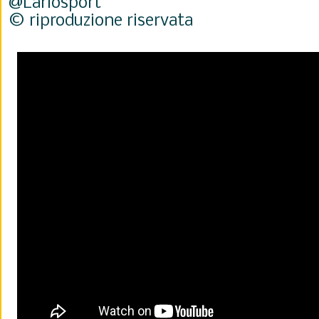
@Lariosport
© riproduzione riservata