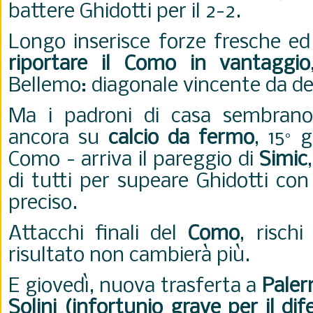
battere Ghidotti per il 2-2.
Longo inserisce forze fresche e
riportare il Como in vantaggio
Bellemo: diagonale vincente da des
Ma i padroni di casa sembrano
ancora su
calcio da fermo
, 15° 
Como - arriva il pareggio di
Simic
di tutti per supeare Ghidotti con
preciso.
Attacchi finali del
Como
, rischi
risultato non cambierà più.
E giovedì, nuova trasferta a
Pale
Solini (infortunio grave per il dif