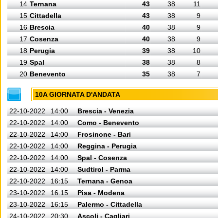
14
Ternana
43
38
11
15
Cittadella
43
38
9
16
Brescia
40
38
9
17
Cosenza
40
38
9
18
Perugia
39
38
10
19
Spal
38
38
8
20
Benevento
35
38
7
10A GIORNATA D'ANDATA
22-10-2022
14:00
Brescia - Venezia
22-10-2022
14:00
Como - Benevento
22-10-2022
14:00
Frosinone - Bari
22-10-2022
14:00
Reggina - Perugia
22-10-2022
14:00
Spal - Cosenza
22-10-2022
14:00
Sudtirol - Parma
22-10-2022
16:15
Ternana - Genoa
23-10-2022
16.15
Pisa - Modena
23-10-2022
16:15
Palermo - Cittadella
24-10-2022
20:30
Ascoli - Cagliari