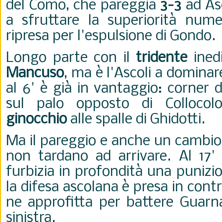
del Como, che pareggia
3-3
ad Asc
a sfruttare la superiorità numer
ripresa per l'espulsione di Gondo.
Longo parte con il
tridente
ined
Mancuso
, ma è l'Ascoli a dominar
al 6' è già in vantaggio: corner 
sul palo opposto di Colloco
ginocchio
alle spalle di Ghidotti.
Ma il pareggio e anche un cambio
non tardano ad arrivare. Al 17'
furbizia in profondità una punizio
la difesa ascolana è presa in cont
ne approfitta per battere Guarna
sinistra.