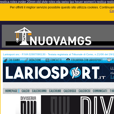
replica rolex oyster 20mm old style
rolex eta swiss
tag heuer women's replica
repli
Per offrirti il miglior servizio possibile questo sito utilizza cookies. Contin
Coo
Lariosport snc - P.IVA 02687090130 - Testata registrata al Tribunale di Como, n.21/06 del 29
CHI SIAMO
REDAZIONE
CONTATTI
COLLABORA CON LARIOSPORT
P
HOMEPAGE
CALCIO
CALCIOCOMO
CALCIOLND
CALCIOSGS
CALCIOCSI
COMUNICATI
TOR