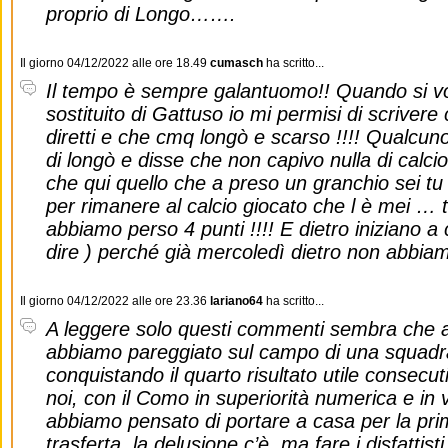
proprio di Longo…….
Il giorno 04/12/2022 alle ore 18.49
cumasch
ha scritto...
Il tempo è sempre galantuomo!! Quando si vo
sostituito di Gattuso io mi permisi di scriver
diretti e che cmq longò e scarso !!!! Qualcuno
di longò e disse che non capivo nulla di calcio
che qui quello che a preso un granchio sei tu 
per rimanere al calcio giocato che l è mei …
abbiamo perso 4 punti !!!! E dietro iniziano a c
dire ) perché già mercoledì dietro non abbiamo
Il giorno 04/12/2022 alle ore 23.36
lariano64
ha scritto...
A leggere solo questi commenti sembra che 
abbiamo pareggiato sul campo di una squadra
conquistando il quarto risultato utile consecuti
noi, con il Como in superiorità numerica e in 
abbiamo pensato di portare a casa per la prima
trasferta, la delusione c’è, ma fare i disfattisti