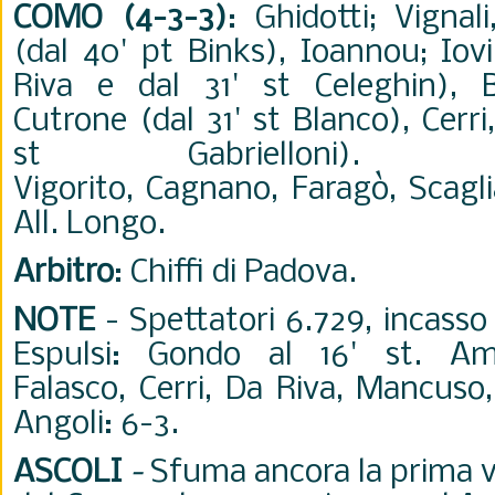
COMO (4-3-3)
: Ghidotti; Vignal
(dal 40' pt Binks), Ioannou; Iov
Riva e dal 31' st Celeghin), B
Cutrone (dal 31' st Blanco), Cerr
st Gabrielloni).
Vigorito, Cagnano, Faragò, Scagl
All. Longo.
Arbitro
: Chiffi di Padova.
NOTE
- Spettatori 6.729, incasso
Espulsi: Gondo al 16' st. Am
Falasco, Cerri, Da Riva, Mancuso,
Angoli: 6-3.
ASCOLI
-
Sfuma ancora la prima vi