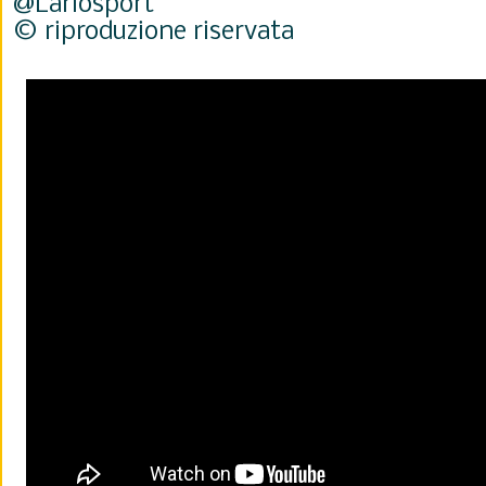
@Lariosport
© riproduzione riservata