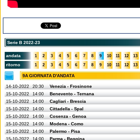
Serie B 2022-23
andata
1
2
3
4
5
6
7
8
9
10
11
12
13
ritorno
1
2
3
4
5
6
7
8
9
10
11
12
13
9A GIORNATA D'ANDATA
14-10-2022
20:30
Venezia - Frosinone
15-10-2022
14:00
Benevento - Ternana
15-10-2022
14:00
Cagliari - Brescia
15-10-2022
14:00
Cittadella - Spal
15-10-2022
14:00
Cosenza - Genoa
15-10-2022
14:00
Modena - Como
15-10-2022
14:00
Palermo - Pisa
15-10-2022
14:00
Parma - Reggina