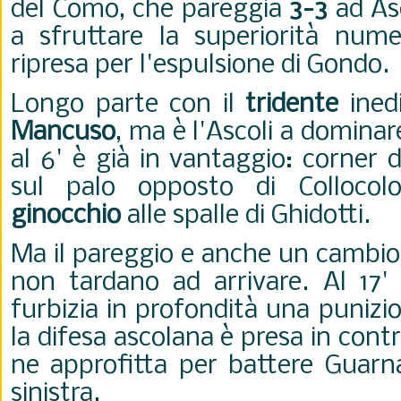
del Como, che pareggia
3-3
ad Asc
a sfruttare la superiorità numer
ripresa per l'espulsione di Gondo.
Longo parte con il
tridente
ined
Mancuso
, ma è l'Ascoli a dominar
al 6' è già in vantaggio: corner 
sul palo opposto di Colloco
ginocchio
alle spalle di Ghidotti.
Ma il pareggio e anche un cambio
non tardano ad arrivare. Al 17'
furbizia in profondità una punizio
la difesa ascolana è presa in cont
ne approfitta per battere Guarna
sinistra.