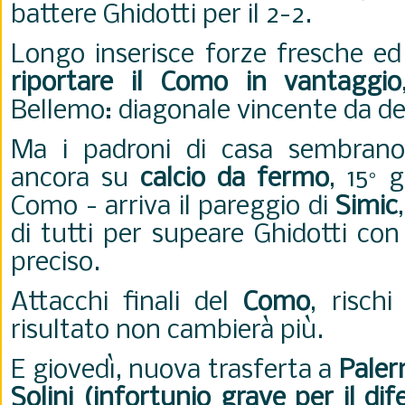
battere Ghidotti per il 2-2.
Longo inserisce forze fresche e
riportare il Como in vantaggio
Bellemo: diagonale vincente da des
Ma i padroni di casa sembrano
ancora su
calcio da fermo
, 15° 
Como - arriva il pareggio di
Simic
di tutti per supeare Ghidotti con
preciso.
Attacchi finali del
Como
, rischi
risultato non cambierà più.
E giovedì, nuova trasferta a
Pale
Solini (infortunio grave per il dif