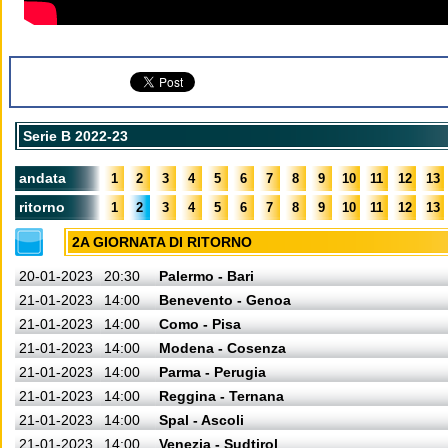
Serie B 2022-23
andata
1
2
3
4
5
6
7
8
9
10
11
12
13
ritorno
1
2
3
4
5
6
7
8
9
10
11
12
13
2A GIORNATA DI RITORNO
20-01-2023
20:30
Palermo - Bari
21-01-2023
14:00
Benevento - Genoa
21-01-2023
14:00
Como - Pisa
21-01-2023
14:00
Modena - Cosenza
21-01-2023
14:00
Parma - Perugia
21-01-2023
14:00
Reggina - Ternana
21-01-2023
14:00
Spal - Ascoli
21-01-2023
14:00
Venezia - Sudtirol