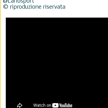
@Lariosport
© riproduzione riservata