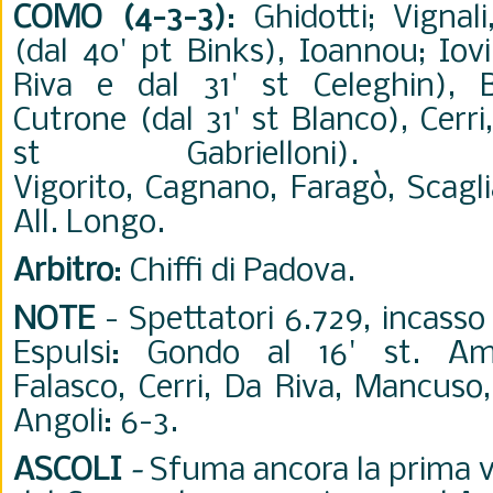
COMO (4-3-3)
: Ghidotti; Vignal
(dal 40' pt Binks), Ioannou; Iov
Riva e dal 31' st Celeghin), B
Cutrone (dal 31' st Blanco), Cerr
st Gabrielloni).
Vigorito, Cagnano, Faragò, Scagl
All. Longo.
Arbitro
: Chiffi di Padova.
NOTE
- Spettatori 6.729, incasso
Espulsi: Gondo al 16' st. Am
Falasco, Cerri, Da Riva, Mancuso,
Angoli: 6-3.
ASCOLI
-
Sfuma ancora la prima vi