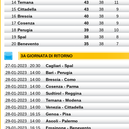
14
Ternana
43
38
11
15
Cittadella
43
38
9
16
Brescia
40
38
9
17
Cosenza
40
38
9
18
Perugia
39
38
10
19
Spal
38
38
8
20
Benevento
35
38
7
3A GIORNATA DI RITORNO
27-01-2023
20:30
Cagliari - Spal
28-01-2023
14:00
Bari - Perugia
28-01-2023
14:00
Brescia - Como
28-01-2023
14:00
Cosenza - Parma
28-01-2023
14:00
Sudtirol - Reggina
28-01-2023
14:00
Ternana - Modena
28-01-2023
14:00
Venezia - Cittadella
28-01-2023
16:15
Genoa - Pisa
29-01-2023
14:00
Ascoli - Palermo
29-01-2023
16:15
Frosinone - Benevento