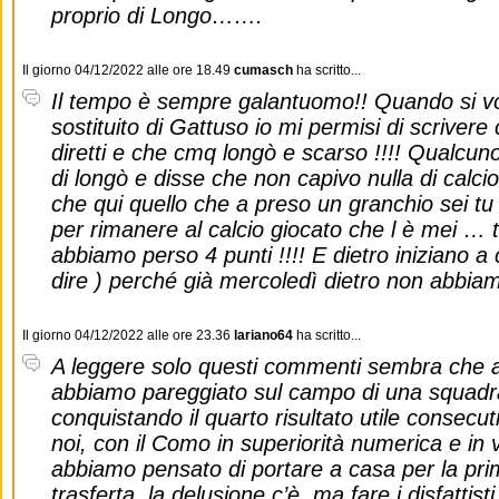
proprio di Longo…….
Il giorno 04/12/2022 alle ore 18.49
cumasch
ha scritto...
Il tempo è sempre galantuomo!! Quando si vo
sostituito di Gattuso io mi permisi di scriver
diretti e che cmq longò e scarso !!!! Qualcuno
di longò e disse che non capivo nulla di calcio
che qui quello che a preso un granchio sei tu 
per rimanere al calcio giocato che l è mei …
abbiamo perso 4 punti !!!! E dietro iniziano a c
dire ) perché già mercoledì dietro non abbiamo
Il giorno 04/12/2022 alle ore 23.36
lariano64
ha scritto...
A leggere solo questi commenti sembra che 
abbiamo pareggiato sul campo di una squadra
conquistando il quarto risultato utile consecuti
noi, con il Como in superiorità numerica e in 
abbiamo pensato di portare a casa per la prima
trasferta, la delusione c’è, ma fare i disfattisti