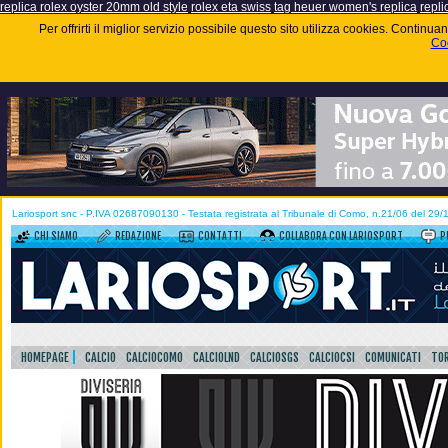
replica rolex oyster 20mm old style
rolex eta swiss
tag heuer women's replica
repli
Per offrirti il miglior servizio possibile questo sito utilizza cookies. Contin
Coo
Lariosport snc - P.IVA 02687090130 - Testata registrata al Tribunale di Como, n.21/06 del 29
CHI SIAMO
REDAZIONE
CONTATTI
COLLABORA CON LARIOSPORT
P
HOMEPAGE
CALCIO
CALCIOCOMO
CALCIOLND
CALCIOSGS
CALCIOCSI
COMUNICATI
TOR