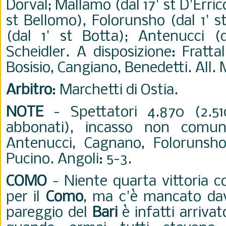
Dorval; Mallamo (dal 17' st D'Erric
st Bellomo), Folorunsho (dal 1' s
(dal 1' st Botta); Antenucci (d
Scheidler. A disposizione: Frattali
Bosisio, Cangiano, Benedetti. All. 
Arbitro
: Marchetti di Ostia.
NOTE
- Spettatori 4.870 (2.5
abbonati), incasso non comun
Antenucci, Cagnano, Folorunsho
Pucino. Angoli: 5-3.
COMO
- Niente quarta vittoria c
per il
Como
, ma c'è mancato dav
pareggio del
Bari
è infatti arrivat