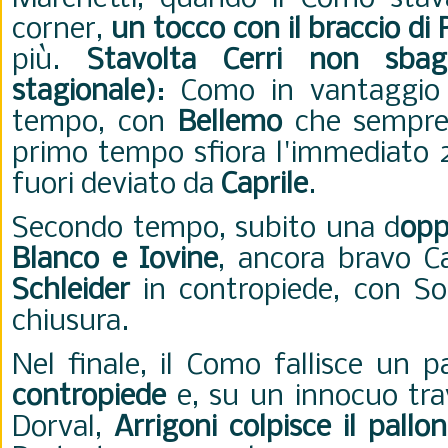
corner,
un tocco con il braccio di
più.
Stavolta Cerri non sbag
stagionale)
: Como in vantaggio 
tempo, con
Bellemo
che sempre 
primo tempo sfiora l'immediato 2
fuori deviato da
Caprile
.
Secondo tempo, subito una d
opp
Blanco e Iovine
, ancora bravo Ca
Schleider
in contropiede, con Sol
chiusura.
Nel finale, il Como fallisce un p
contropiede
e, su un innocuo tra
Dorval,
Arrigoni colpisce il pall