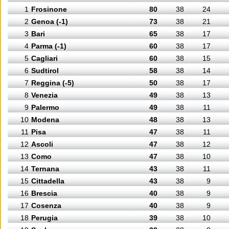
1
Frosinone
80
38
24
2
Genoa (-1)
73
38
21
3
Bari
65
38
17
4
Parma (-1)
60
38
17
5
Cagliari
60
38
15
6
Sudtirol
58
38
14
7
Reggina (-5)
50
38
17
8
Venezia
49
38
13
9
Palermo
49
38
11
10
Modena
48
38
13
11
Pisa
47
38
11
12
Ascoli
47
38
12
13
Como
47
38
10
14
Ternana
43
38
11
15
Cittadella
43
38
9
16
Brescia
40
38
9
17
Cosenza
40
38
9
18
Perugia
39
38
10