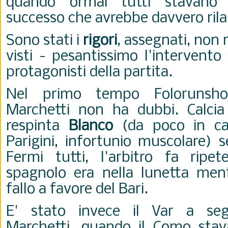
quando ormai tutti stavano
successo che avrebbe davvero rila
Sono stati i
rigori
, assegnati, non r
visti - pesantissimo l'intervento
protagonisti della partita.
Nel primo tempo Folorunsho
Marchetti non ha dubbi. Calcia C
respinta
Blanco
(da poco in ca
Parigini, infortunio muscolare) 
Fermi tutti, l'arbitro fa ripe
spagnolo era nella lunetta mentr
fallo a favore del Bari.
E' stato invece il Var a segna
Marchetti, quando il Como stav