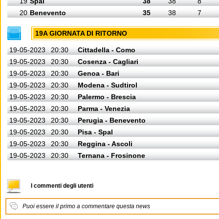
19
Spal
38
38
8
20
Benevento
35
38
7
19A GIORNATA DI RITORNO
19-05-2023
20:30
Cittadella - Como
19-05-2023
20:30
Cosenza - Cagliari
19-05-2023
20:30
Genoa - Bari
19-05-2023
20:30
Modena - Sudtirol
19-05-2023
20:30
Palermo - Brescia
19-05-2023
20:30
Parma - Venezia
19-05-2023
20:30
Perugia - Benevento
19-05-2023
20:30
Pisa - Spal
19-05-2023
20:30
Reggina - Ascoli
19-05-2023
20:30
Ternana - Frosinone
I commenti degli utenti
Puoi essere il primo a commentare questa news