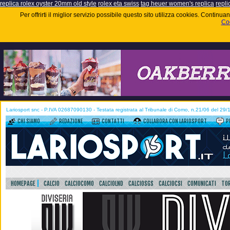
replica rolex oyster 20mm old style
rolex eta swiss
tag heuer women's replica
repli
Per offrirti il miglior servizio possibile questo sito utilizza cookies. Contin
Coo
Lariosport snc - P.IVA 02687090130 - Testata registrata al Tribunale di Como, n.21/06 del 29
CHI SIAMO
REDAZIONE
CONTATTI
COLLABORA CON LARIOSPORT
P
HOMEPAGE
CALCIO
CALCIOCOMO
CALCIOLND
CALCIOSGS
CALCIOCSI
COMUNICATI
TOR