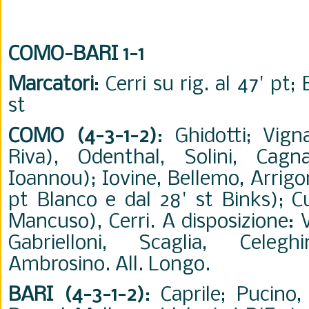
COMO-BARI 1-1
Marcatori
: Cerri su rig. al 47' pt; 
st
COMO (4-3-1-2)
: Ghidotti; Vign
Riva), Odenthal, Solini, Cag
Ioannou); Iovine, Bellemo, Arrigoni
pt Blanco e dal 28' st Binks); C
Mancuso), Cerri. A disposizione: 
Gabrielloni, Scaglia, Celegh
Ambrosino. All. Longo.
BARI (4-3-1-2)
: Caprile; Pucino,