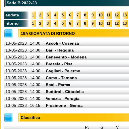
Serie B 2022-23
andata
1
2
3
4
5
6
7
8
9
10
11
12
13
ritorno
1
2
3
4
5
6
7
8
9
10
11
12
13
18A GIORNATA DI RITORNO
13-05-2023
14:00
Ascoli - Cosenza
13-05-2023
14:00
Bari - Reggina
13-05-2023
14:00
Benevento - Modena
13-05-2023
14:00
Brescia - Pisa
13-05-2023
14:00
Cagliari - Palermo
13-05-2023
14:00
Como - Ternana
13-05-2023
14:00
Spal - Parma
13-05-2023
14:00
Sudtirol - Cittadella
13-05-2023
14:00
Venezia - Perugia
13-05-2023
16:15
Frosinone - Genoa
Classifica
Pt
G
V