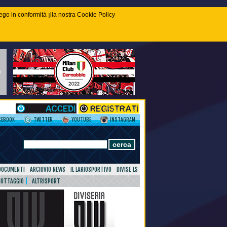
piego in conformità ¡lla nostra Cookie Policy
CEBOOK
TWITTER
YOUTUBE
INSTAGRAM
DOCUMENTI
ARCHIVIO NEWS
IL LARIOSPORTIVO
DIVISE LS
NOTTAGGIO
ALTRISPORT