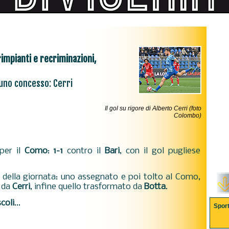
rimpianti e recriminazioni,
 uno concesso: Cerri
Il gol su rigore di Alberto Cerri (foto
Colombo)
per il
Como
:
1-1
contro il
Bari
, con il gol pugliese
della giornata: uno assegnato e poi tolto al Como,
o da
Cerri
, infine quello trasformato da
Botta
.
coli
...
Spor