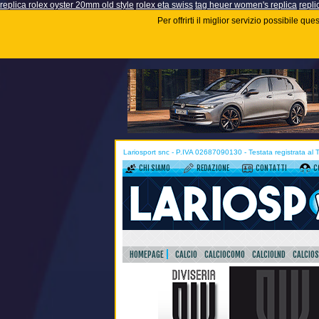
replica rolex oyster 20mm old style
rolex eta swiss
tag heuer women's replica
repli
Per offrirti il miglior servizio possibile q
Lariosport snc - P.IVA 02687090130 - Testata registrata al
CHI SIAMO
REDAZIONE
CONTATTI
C
HOMEPAGE
CALCIO
CALCIOCOMO
CALCIOLND
CALCIO