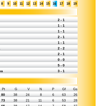
8
9
10
11
12
13
14
15
16
17
18
19
2 - 1
1 - 1
1 - 1
2 - 1
1 - 1
a
2 - 2
2 - 1
0 - 0
5 - 0
na
3 - 1
Pt
G
V
N
P
Gf
Gs
80
38
24
8
6
63
26
73
38
21
11
6
53
28