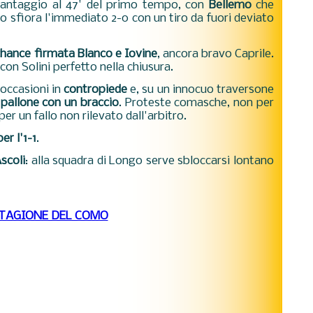
vantaggio al 47' del primo tempo, con
Bellemo
che
 sfiora l'immediato 2-0 con un tiro da fuori deviato
hance firmata Blanco e Iovine
, ancora bravo Caprile.
con Solini perfetto nella chiusura.
 occasioni in
contropiede
e, su un innocuo traversone
l pallone con un braccio
. Proteste comasche, non per
r un fallo non rilevato dall'arbitro.
er l'1-1
.
scoli
: alla squadra di Longo serve sbloccarsi lontano
STAGIONE DEL COMO