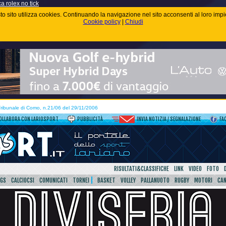
ca rolex no tick
uesto sito utilizza cookies. Continuando la navigazione nel sito acconsenti al loro im
Cookie policy
|
Chiudi
 Tribunale di Como, n.21/06 del 29/11/2006
OLLABORA CON LARIOSPORT
PUBBLICITÀ
INVIA NOTIZIA / SEGNALAZIONE
FA
RISULTATI&CLASSIFICHE
LINK
VIDEO
FOTO
SGS
CALCIOCSI
COMUNICATI
TORNEI
BASKET
VOLLEY
PALLANUOTO
RUGBY
MOTORI
CA