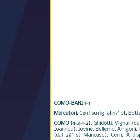
COMO-BARI 1-1
Marcatori
: Cerri su rig. al 47' pt; Bott
COMO (4-3-1-2)
: Ghidotti; Vignali (d
Ioannou); Iovine, Bellemo, Arrigoni; P
(dal 28' st Mancuso), Cerri. A disp