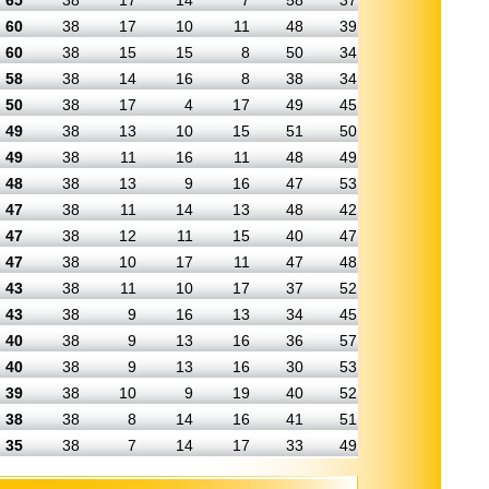
65
38
17
14
7
58
37
60
38
17
10
11
48
39
60
38
15
15
8
50
34
58
38
14
16
8
38
34
50
38
17
4
17
49
45
49
38
13
10
15
51
50
49
38
11
16
11
48
49
48
38
13
9
16
47
53
47
38
11
14
13
48
42
47
38
12
11
15
40
47
47
38
10
17
11
47
48
43
38
11
10
17
37
52
43
38
9
16
13
34
45
40
38
9
13
16
36
57
40
38
9
13
16
30
53
39
38
10
9
19
40
52
38
38
8
14
16
41
51
35
38
7
14
17
33
49