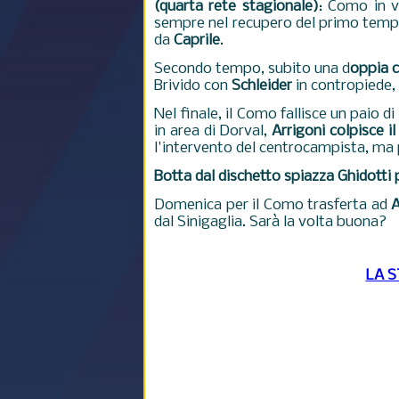
(quarta rete stagionale)
: Como in 
sempre nel recupero del primo tempo
da
Caprile
.
Secondo tempo, subito una d
oppia c
Brivido con
Schleider
in contropiede, 
Nel finale, il Como fallisce un paio di
in area di Dorval,
Arrigoni colpisce i
l'intervento del centrocampista, ma pe
Botta dal dischetto spiazza Ghidotti p
Domenica per il Como trasferta ad
A
dal Sinigaglia. Sarà la volta buona?
LA 