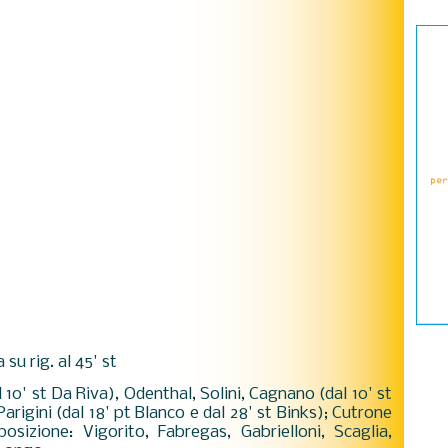
a su rig. al 45' st
al 10' st Da Riva), Odenthal, Solini, Cagnano (dal 10' st
arigini (dal 18' pt Blanco e dal 28' st Binks); Cutrone
osizione: Vigorito, Fabregas, Gabrielloni, Scaglia,