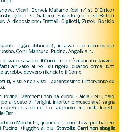
 Longo.
ranova, Vicari, Dorval; Mallamo (dal 17' st D'Errico),
unsho (dal 1' st Galano); Salcedo (dal 1' st Botta);
r. A disposizione: Frattali, Gigliotti, Zuzek, Bosisio,
aganti, 2.360 abbonati), incasso non comunicato.
nsho, Cerri, Mancuso, Pucino. Angoli: 5-3.
cutiva in casa per il
Como
, ma c'è mancato davvero
atti arrivato al 90', su rigore, quando ormai tutti
e avrebbe davvero rilanciato il Como.
etuti, visti e non visti - pesantissimo l'intervento del
ta.
ovine, Marchetti non ha dubbi. Calcia Cerri, palo,
po al posto di Parigini, infortunio muscolare) segna
 fa ripetere, anzi no. Lo spagnolo era nella lunetta
el Bari.
l'arbitro Marchetti, quando il Como stava per battere
i Pucino
, sfuggito ai più.
Stavolta Cerri non sbaglia