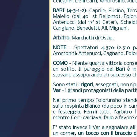
Celeghin, Delli Carri, Ambrosino. All.
BARI (4-3-1-2)
: Caprile; Pucino, Ter
Maiello (dal 40' st Bellomo), Folor
Antenucci (dal 17' st Ceter), Scheidle
Cangiano, Benedetti. All. Mignani.
Arbitro
: Marchetti di Ostia.
NOTE
- Spettatori 4.870 (2.510 p
Ammoniti: Antenucci, Cagnano, Foloru
COMO
- Niente quarta vittoria conse
un soffio. Il pareggio del
Bari
è inf
stavano assaporando un successo ch
Sono stati i
rigori
, assegnati, non rip
Var
- i grandi protagonisti della parti
Nel primo tempo Folorunsho stende I
sulla respinta
Blanco
(da poco in cam
e festeggia. Fermi tutti, l'arbitro
mentre Cerri calciava, fallo a favore d
E' stato invece il Var a segnalare al
un corner,
un tocco con il braccio d