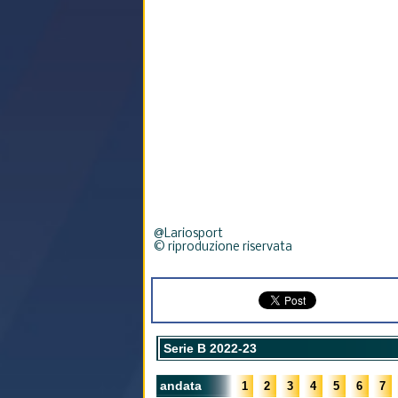
@Lariosport
© riproduzione riservata
Serie B 2022-23
andata
1
2
3
4
5
6
7