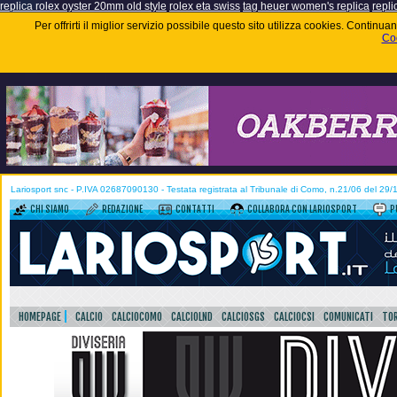
replica rolex oyster 20mm old style
rolex eta swiss
tag heuer women's replica
repli
Per offrirti il miglior servizio possibile questo sito utilizza cookies. Contin
Coo
Lariosport snc - P.IVA 02687090130 - Testata registrata al Tribunale di Como, n.21/06 del 29
CHI SIAMO
REDAZIONE
CONTATTI
COLLABORA CON LARIOSPORT
P
HOMEPAGE
CALCIO
CALCIOCOMO
CALCIOLND
CALCIOSGS
CALCIOCSI
COMUNICATI
TOR