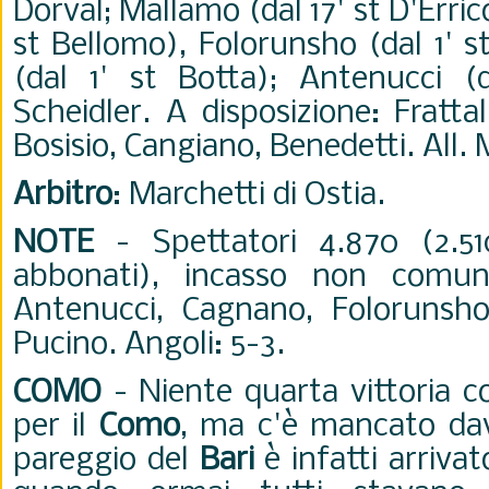
Dorval; Mallamo (dal 17' st D'Erric
st Bellomo), Folorunsho (dal 1' s
(dal 1' st Botta); Antenucci (d
Scheidler. A disposizione: Frattali
Bosisio, Cangiano, Benedetti. All. 
Arbitro
: Marchetti di Ostia.
NOTE
- Spettatori 4.870 (2.5
abbonati), incasso non comun
Antenucci, Cagnano, Folorunsho
Pucino. Angoli: 5-3.
COMO
- Niente quarta vittoria c
per il
Como
, ma c'è mancato dav
pareggio del
Bari
è infatti arrivat