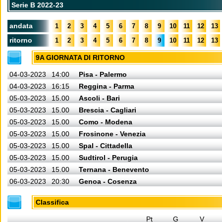
Serie B 2022-23
andata
1
2
3
4
5
6
7
8
9
10
11
12
13
ritorno
1
2
3
4
5
6
7
8
9
10
11
12
13
9A GIORNATA DI RITORNO
04-03-2023
14:00
Pisa - Palermo
04-03-2023
16:15
Reggina - Parma
05-03-2023
15.00
Ascoli - Bari
05-03-2023
15.00
Brescia - Cagliari
05-03-2023
15.00
Como - Modena
05-03-2023
15.00
Frosinone - Venezia
05-03-2023
15.00
Spal - Cittadella
05-03-2023
15.00
Sudtirol - Perugia
05-03-2023
15.00
Ternana - Benevento
06-03-2023
20:30
Genoa - Cosenza
Classifica
Pt
G
V