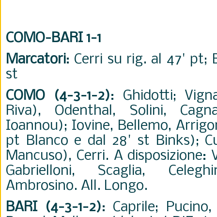
COMO-BARI 1-1
Marcatori
: Cerri su rig. al 47' pt; 
st
COMO (4-3-1-2)
: Ghidotti; Vign
Riva), Odenthal, Solini, Cag
Ioannou); Iovine, Bellemo, Arrigoni
pt Blanco e dal 28' st Binks); C
Mancuso), Cerri. A disposizione: 
Gabrielloni, Scaglia, Celegh
Ambrosino. All. Longo.
BARI (4-3-1-2)
: Caprile; Pucino,