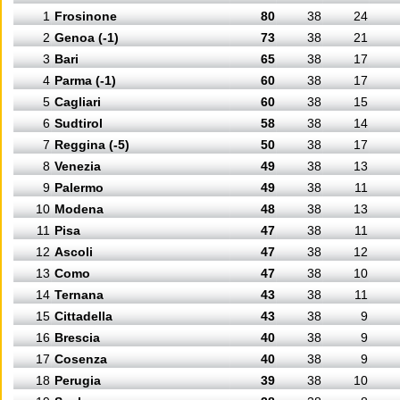
1
Frosinone
80
38
24
2
Genoa (-1)
73
38
21
3
Bari
65
38
17
4
Parma (-1)
60
38
17
5
Cagliari
60
38
15
6
Sudtirol
58
38
14
7
Reggina (-5)
50
38
17
8
Venezia
49
38
13
9
Palermo
49
38
11
10
Modena
48
38
13
11
Pisa
47
38
11
12
Ascoli
47
38
12
13
Como
47
38
10
14
Ternana
43
38
11
15
Cittadella
43
38
9
16
Brescia
40
38
9
17
Cosenza
40
38
9
18
Perugia
39
38
10