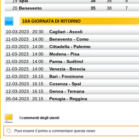
19
Spal
38
38
8
20
Benevento
35
38
7
10A GIORNATA DI RITORNO
10-03-2023
20:30
Cagliari - Ascoli
11-03-2023
14:00
Benevento - Como
11-03-2023
14:00
Cittadella - Palermo
11-03-2023
14:00
Modena - Pisa
11-03-2023
14:00
Parma - Sudtirol
11-03-2023
14:00
Venezia - Brescia
11-03-2023
16:15
Bari - Frosinone
12-03-2023
16:15
Cosenza - Spal
12-03-2023
16:15
Genoa - Ternana
05-04-2023
20.15
Perugia - Reggina
I commenti degli utenti
Puoi essere il primo a commentare questa news