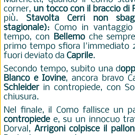
corner,
un tocco con il braccio di
più.
Stavolta Cerri non sbag
stagionale)
: Como in vantaggio 
tempo, con
Bellemo
che sempre 
primo tempo sfiora l'immediato 2
fuori deviato da
Caprile
.
Secondo tempo, subito una d
opp
Blanco e Iovine
, ancora bravo Ca
Schleider
in contropiede, con Sol
chiusura.
Nel finale, il Como fallisce un p
contropiede
e, su un innocuo tra
Dorval,
Arrigoni colpisce il pall