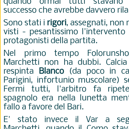
quando ormai tutti stavano
successo che avrebbe davvero rila
Sono stati i
rigori
, assegnati, non r
visti - pesantissimo l'intervento
protagonisti della partita.
Nel primo tempo Folorunsho
Marchetti non ha dubbi. Calcia C
respinta
Blanco
(da poco in ca
Parigini, infortunio muscolare) 
Fermi tutti, l'arbitro fa ripe
spagnolo era nella lunetta mentr
fallo a favore del Bari.
E' stato invece il Var a segna
Marchetti, quando il Como stav