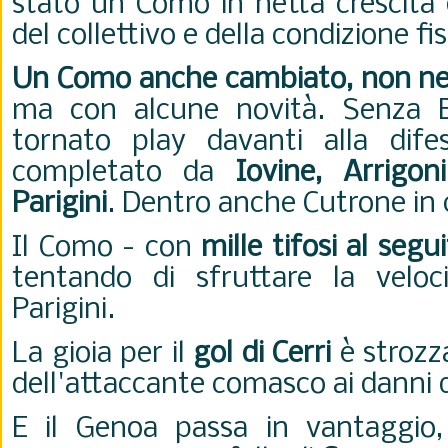
stato un Como in netta crescita 
del collettivo e della condizione fi
Un Como anche cambiato, non nel
ma con alcune novità. Senza B
tornato play davanti alla dif
completato da
Iovine, Arrigoni
Parigini
. Dentro anche Cutrone in 
Il Como - con
mille tifosi al segu
tentando di sfruttare la veloc
Parigini.
La gioia per il
gol di Cerri
è strozz
dell'attaccante comasco ai danni d
E il Genoa passa in vantaggio