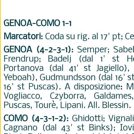
GENOA-COMO 1-1
Marcatori
: Coda su rig. al 17' pt; Ce
GENOA (4-2-3-1)
: Semper; Sabell
Frendrup; Badelj (dal 1' st He
Portanova (dal 41' st Jagiello),
Yeboah), Gudmundsson (dal 16' st 
16' st Puscas). A disposizione: M
Vogliacco, Czyborra, Galdames,
Puscas, Tourè, Lipani. All. Blessin.
COMO (4-3-1-2)
: Ghidotti; Vignal
Cagnano (dal 43' st Binks); Iovi