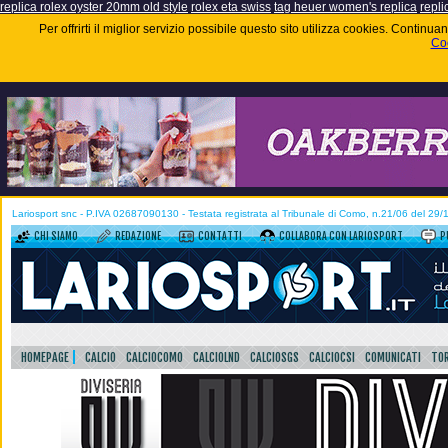
replica rolex oyster 20mm old style
rolex eta swiss
tag heuer women's replica
repli
Per offrirti il miglior servizio possibile questo sito utilizza cookies. Contin
Coo
Lariosport snc - P.IVA 02687090130 - Testata registrata al Tribunale di Como, n.21/06 del 29
CHI SIAMO
REDAZIONE
CONTATTI
COLLABORA CON LARIOSPORT
P
HOMEPAGE
CALCIO
CALCIOCOMO
CALCIOLND
CALCIOSGS
CALCIOCSI
COMUNICATI
TOR