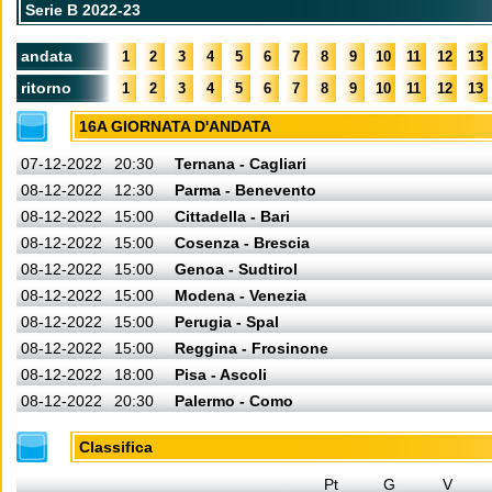
Serie B 2022-23
andata
1
2
3
4
5
6
7
8
9
10
11
12
13
ritorno
1
2
3
4
5
6
7
8
9
10
11
12
13
16A GIORNATA D'ANDATA
07-12-2022
20:30
Ternana - Cagliari
08-12-2022
12:30
Parma - Benevento
08-12-2022
15:00
Cittadella - Bari
08-12-2022
15:00
Cosenza - Brescia
08-12-2022
15:00
Genoa - Sudtirol
08-12-2022
15:00
Modena - Venezia
08-12-2022
15:00
Perugia - Spal
08-12-2022
15:00
Reggina - Frosinone
08-12-2022
18:00
Pisa - Ascoli
08-12-2022
20:30
Palermo - Como
Classifica
Pt
G
V