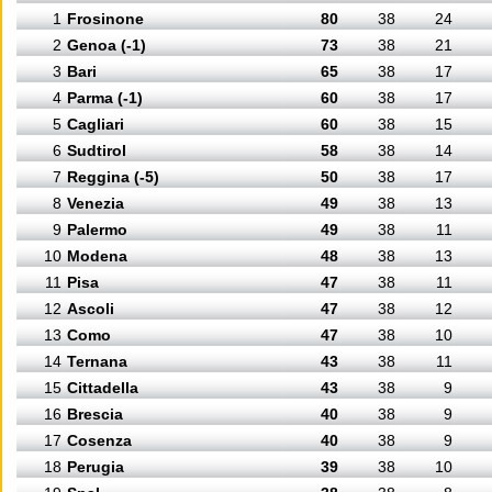
1
Frosinone
80
38
24
2
Genoa (-1)
73
38
21
3
Bari
65
38
17
4
Parma (-1)
60
38
17
5
Cagliari
60
38
15
6
Sudtirol
58
38
14
7
Reggina (-5)
50
38
17
8
Venezia
49
38
13
9
Palermo
49
38
11
10
Modena
48
38
13
11
Pisa
47
38
11
12
Ascoli
47
38
12
13
Como
47
38
10
14
Ternana
43
38
11
15
Cittadella
43
38
9
16
Brescia
40
38
9
17
Cosenza
40
38
9
18
Perugia
39
38
10