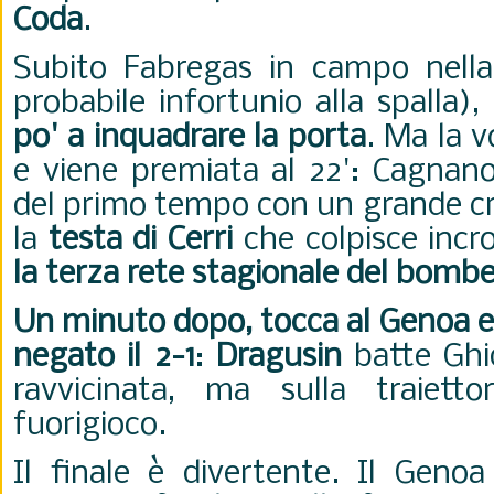
Coda
.
Subito Fabregas in campo nella 
probabile infortunio alla spalla),
po' a inquadrare la porta
. Ma la 
e viene premiata al 22': Cagnano 
del primo tempo con un grande cro
la
testa di Cerri
che colpisce incr
la terza rete stagionale del bomb
Un minuto dopo, tocca al Genoa es
negato il 2-1
:
Dragusin
batte Ghid
ravvicinata, ma sulla traiett
fuorigioco.
Il finale è divertente. Il Genoa