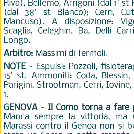
Riva), Bellemo, Arrigoni (dal 1' st
(dal 38' st Blanco); Cerri, Cu
Mancuso). A disposizione: Vigor
Scaglia, Celeghin, Ba, Delli Carr
Longo.
Arbitro
: Massimi di Termoli.
NOTE
- Espulsi: Pozzoli, fisioter
15' st. Ammoniti: Coda, Blessin, 
Parigini, Strootman, Cerri, Iovine,
1.
GENOVA
-
Il Como torna a fare 
Manca sempre la vittoria, m
Marassi contro il Genoa non si b