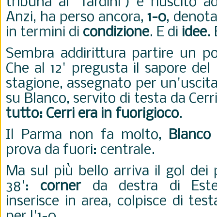
tribuna al "Tardini") è riuscito 
Anzi, ha perso ancora,
1-0
, denota
in termini di
condizione
. E di
idee
.
Sembra addirittura partire un po
Che al 12' pregusta il sapore del
stagione, assegnato per un'uscita
su Blanco, servito di testa da Cerr
tutto: Cerri era in fuorigioco
.
Il Parma non fa molto,
Blanco
prova da fuori: centrale.
Ma sul più bello arriva il gol dei 
38':
corner
da destra di Est
inserisce in area, colpisce di tes
per l'1-0.