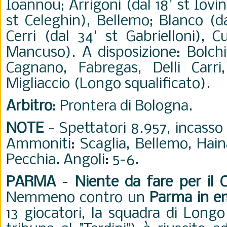
Ioannou; Arrigoni (dal 18' st Iovin
st Celeghin), Bellemo; Blanco (da
Cerri (dal 34' st Gabrielloni), C
Mancuso). A disposizione: Bolchin
Cagnano, Fabregas, Delli Carri
Migliaccio (Longo squalificato).
Arbitro
: Prontera di Bologna.
NOTE
- Spettatori 8.957, incasso
Ammoniti: Scaglia, Bellemo, Haina
Pecchia. Angoli: 5-6.
PARMA
-
Niente da fare per il 
Nemmeno contro un
Parma in e
13 giocatori, la squadra di Longo