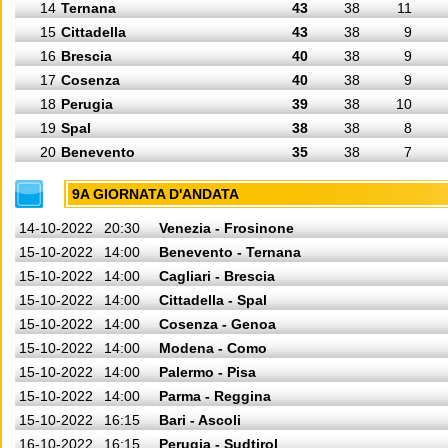
14
Ternana
43
38
11
15
Cittadella
43
38
9
16
Brescia
40
38
9
17
Cosenza
40
38
9
18
Perugia
39
38
10
19
Spal
38
38
8
20
Benevento
35
38
7
9A GIORNATA D'ANDATA
14-10-2022
20:30
Venezia - Frosinone
15-10-2022
14:00
Benevento - Ternana
15-10-2022
14:00
Cagliari - Brescia
15-10-2022
14:00
Cittadella - Spal
15-10-2022
14:00
Cosenza - Genoa
15-10-2022
14:00
Modena - Como
15-10-2022
14:00
Palermo - Pisa
15-10-2022
14:00
Parma - Reggina
15-10-2022
16:15
Bari - Ascoli
16-10-2022
16:15
Perugia - Sudtirol