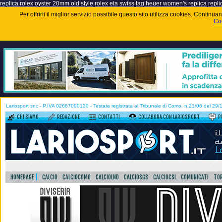
replica rolex oyster 20mm old style
rolex eta swiss
tag heuer women's replica
repli
Per offrirti il miglior servizio possibile questo sito utilizza cookies. Contin
Coo
Lariosport snc - P.IVA 02687090130 - Testata registrata al Tribunale di Como, n.21/06 del 29
CHI SIAMO
REDAZIONE
CONTATTI
COLLABORA CON LARIOSPORT
P
HOMEPAGE
CALCIO
CALCIOCOMO
CALCIOLND
CALCIOSGS
CALCIOCSI
COMUNICATI
TOR