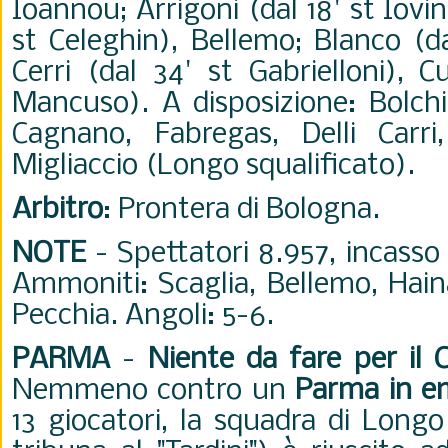
Ioannou; Arrigoni (dal 18' st Iovin
st Celeghin), Bellemo; Blanco (da
Cerri (dal 34' st Gabrielloni), C
Mancuso). A disposizione: Bolchin
Cagnano, Fabregas, Delli Carri
Migliaccio (Longo squalificato).
Arbitro
: Prontera di Bologna.
NOTE
- Spettatori 8.957, incasso
Ammoniti: Scaglia, Bellemo, Haina
Pecchia. Angoli: 5-6.
PARMA
-
Niente da fare per il 
Nemmeno contro un
Parma in e
13 giocatori, la squadra di Longo