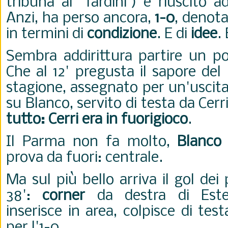
tribuna al "Tardini") è riuscito 
Anzi, ha perso ancora,
1-0
, denota
in termini di
condizione
. E di
idee
.
Sembra addirittura partire un po
Che al 12' pregusta il sapore del
stagione, assegnato per un'uscita
su Blanco, servito di testa da Cerr
tutto: Cerri era in fuorigioco
.
Il Parma non fa molto,
Blanco
prova da fuori: centrale.
Ma sul più bello arriva il gol dei 
38':
corner
da destra di Est
inserisce in area, colpisce di tes
per l'1-0.