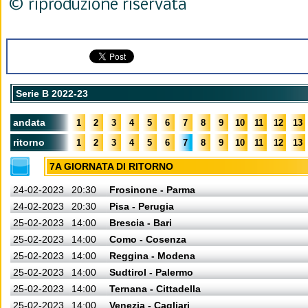
© riproduzione riservata
Serie B 2022-23
andata
1
2
3
4
5
6
7
8
9
10
11
12
13
ritorno
1
2
3
4
5
6
7
8
9
10
11
12
13
7A GIORNATA DI RITORNO
24-02-2023
20:30
Frosinone - Parma
24-02-2023
20:30
Pisa - Perugia
25-02-2023
14:00
Brescia - Bari
25-02-2023
14:00
Como - Cosenza
25-02-2023
14:00
Reggina - Modena
25-02-2023
14:00
Sudtirol - Palermo
25-02-2023
14:00
Ternana - Cittadella
25-02-2023
14:00
Venezia - Cagliari