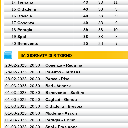
14
Ternana
43
38
11
15
Cittadella
43
38
9
16
Brescia
40
38
9
17
Cosenza
40
38
9
18
Perugia
39
38
10
19
Spal
38
38
8
20
Benevento
35
38
7
8A GIORNATA DI RITORNO
28-02-2023
20:30
Cosenza - Reggina
28-02-2023
20:30
Palermo - Ternana
28-02-2023
20:30
Parma - Pisa
01-03-2023
20:30
Bari - Venezia
01-03-2023
20:30
Benevento - Sudtirol
01-03-2023
20:30
Cagliari - Genoa
01-03-2023
20:30
Cittadella - Brescia
01-03-2023
20:30
Modena - Ascoli
01-03-2023
20:30
Perugia - Como
01-03-2023
20:30
Spal - Frosinone