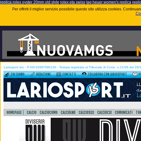
replica rolex oyster 20mm old style
rolex eta swiss
tag heuer women's replica
repli
Per offrirti il miglior servizio possibile questo sito utilizza cookies. Contin
Coo
Lariosport snc - P.IVA 02687090130 - Testata registrata al Tribunale di Como, n.21/06 del 29
CHI SIAMO
REDAZIONE
CONTATTI
COLLABORA CON LARIOSPORT
P
HOMEPAGE
CALCIO
CALCIOCOMO
CALCIOLND
CALCIOSGS
CALCIOCSI
COMUNICATI
TOR