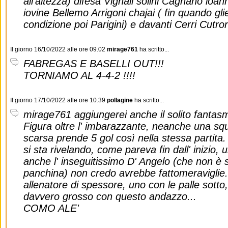
all'altezza) difesa Vignali solini Cagnano io
iovine Bellemo Arrigoni chajai ( fin quando gli
condizione poi Parigini) e davanti Cerri Cutron
Il giorno 16/10/2022 alle ore 09.02
mirage761
ha scritto...
FABREGAS E BASELLI OUT!!!
TORNIAMO AL 4-4-2 !!!!
Il giorno 17/10/2022 alle ore 10.39
pollagine
ha scritto...
mirage761 aggiungerei anche il solito fanta
Figura oltre l' imbarazzante, neanche una squ
scarsa prende 5 gol così nella stessa partita. 
si sta rivelando, come pareva fin dall' inizio,
anche l' inseguitissimo D' Angelo (che non è
panchina) non credo avrebbe fattomeraviglie.
allenatore di spessore, uno con le palle sotto,
davvero grosso con questo andazzo...
COMO ALE'