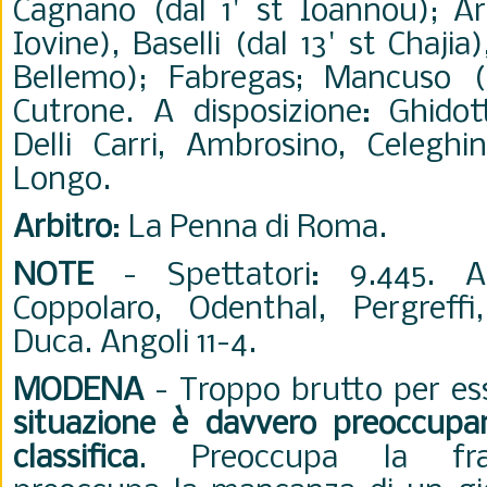
Cagnano (dal 1' st Ioannou); Arr
Iovine), Baselli (dal 13' st Chajia
Bellemo); Fabregas; Mancuso (d
Cutrone. A disposizione: Ghidott
Delli Carri, Ambrosino, Celeghin,
Longo.
Arbitro
: La Penna di Roma.
NOTE
- Spettatori: 9.445. Am
Coppolaro, Odenthal, Pergreffi
Duca. Angoli 11-4.
MODENA
- Troppo brutto per ess
situazione è davvero preoccupant
classifica
. Preoccupa la fragi