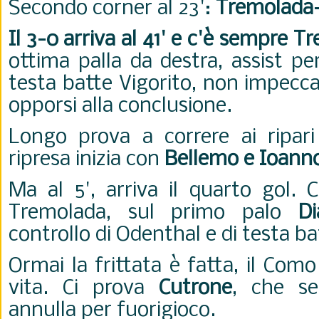
Secondo corner al 23':
Tremolada-
Il 3-0 arriva al 41' e c'è sempre 
ottima palla da destra, assist p
testa batte Vigorito, non impecca
opporsi alla conclusione.
Longo prova a correre ai ripari n
ripresa inizia con
Bellemo e Ioann
Ma al 5', arriva il quarto gol. 
Tremolada, sul primo palo
D
controllo di Odenthal e di testa ba
Ormai la frittata è fatta, il Com
vita. Ci prova
Cutrone
, che se
annulla per fuorigioco.