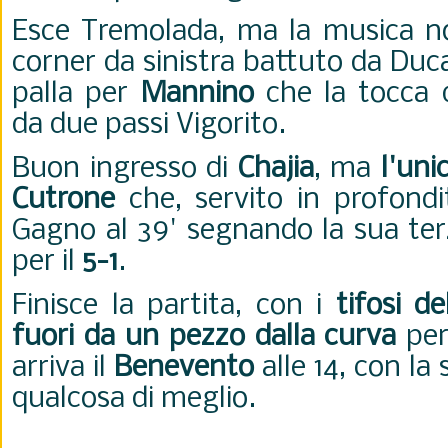
Esce Tremolada, ma la musica no
corner da sinistra battuto da Duca
palla per
Mannino
che la tocca d
da due passi Vigorito.
Buon ingresso di
Chajia
, ma
l'uni
Cutrone
che, servito in profondi
Gagno al 39' segnando la sua ter
per il
5-1
.
Finisce la partita, con i
tifosi d
fuori da un pezzo dalla curva
per
arriva il
Benevento
alle 14, con la
qualcosa di meglio.