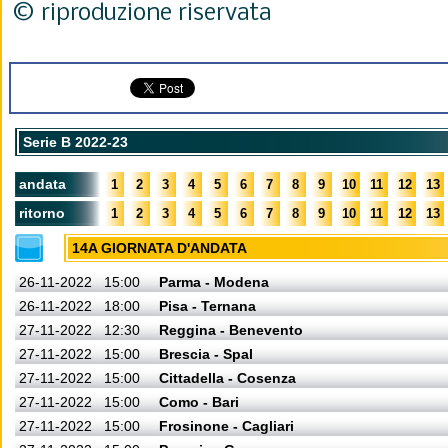
© riproduzione riservata
Serie B 2022-23
andata
1
2
3
4
5
6
7
8
9
10
11
12
13
ritorno
1
2
3
4
5
6
7
8
9
10
11
12
13
14A GIORNATA D'ANDATA
26-11-2022
15:00
Parma - Modena
26-11-2022
18:00
Pisa - Ternana
27-11-2022
12:30
Reggina - Benevento
27-11-2022
15:00
Brescia - Spal
27-11-2022
15:00
Cittadella - Cosenza
27-11-2022
15:00
Como - Bari
27-11-2022
15:00
Frosinone - Cagliari