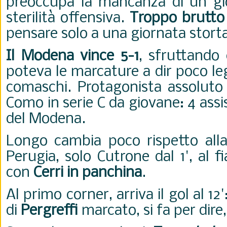
preoccupa la mancanza di un gi
sterilità offensiva.
Troppo brutt
pensare solo a una giornata stort
Il Modena vince 5-1
, sfruttando
poteva le marcature a dir poco le
comaschi. Protagonista assoluto
Como in serie C da giovane: 4 assi
del Modena.
Longo cambia poco rispetto alla 
Perugia, solo Cutrone dal 1', al 
con
Cerri in panchina
.
Al primo corner, arriva il gol al 1
di
Pergreffi
marcato, si fa per dir