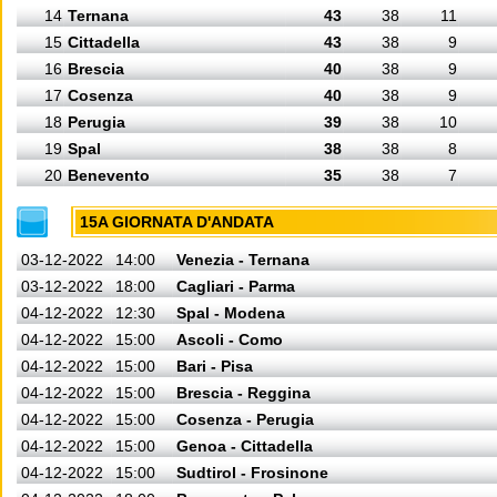
14
Ternana
43
38
11
15
Cittadella
43
38
9
16
Brescia
40
38
9
17
Cosenza
40
38
9
18
Perugia
39
38
10
19
Spal
38
38
8
20
Benevento
35
38
7
15A GIORNATA D'ANDATA
03-12-2022
14:00
Venezia - Ternana
03-12-2022
18:00
Cagliari - Parma
04-12-2022
12:30
Spal - Modena
04-12-2022
15:00
Ascoli - Como
04-12-2022
15:00
Bari - Pisa
04-12-2022
15:00
Brescia - Reggina
04-12-2022
15:00
Cosenza - Perugia
04-12-2022
15:00
Genoa - Cittadella
04-12-2022
15:00
Sudtirol - Frosinone