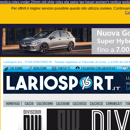
replica rolex oyster 20mm old style
rolex eta swiss
tag heuer women's replica
repli
Per offrirti il miglior servizio possibile questo sito utilizza cookies. Contin
Coo
Lariosport snc - P.IVA 02687090130 - Testata registrata al Tribunale di Como, n.21/06 del 29
CHI SIAMO
REDAZIONE
CONTATTI
COLLABORA CON LARIOSPORT
P
HOMEPAGE
CALCIO
CALCIOCOMO
CALCIOLND
CALCIOSGS
CALCIOCSI
COMUNICATI
TOR