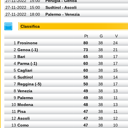
27-11-2022
15:00
Perugia - Genoa
27-11-2022
15:00
Sudtirol - Ascoli
27-11-2022
18:00
Palermo - Venezia
Classifica
Pt
G
V
1
Frosinone
80
38
24
2
Genoa (-1)
73
38
21
3
Bari
65
38
17
4
Parma (-1)
60
38
17
5
Cagliari
60
38
15
6
Sudtirol
58
38
14
7
Reggina (-5)
50
38
17
8
Venezia
49
38
13
9
Palermo
49
38
11
10
Modena
48
38
13
11
Pisa
47
38
11
12
Ascoli
47
38
12
13
Como
47
38
10