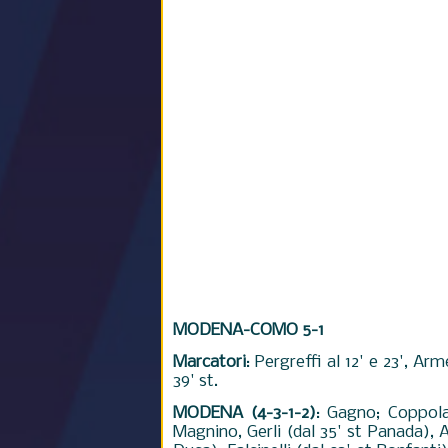
MODENA-COMO 5-1
Marcatori
: Pergreffi al 12' e 23', Ar
39' st.
MODENA (4-3-1-2)
: Gagno; Coppolar
Magnino, Gerli (dal 35' st Panada), A