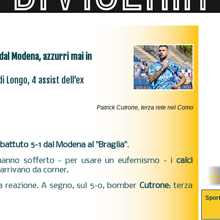
dal Modena, azzurri mai in
i Longo, 4 assist dell'ex
Patrick Cutrone, terza rete nel Como
attuto 5-1 dal Modena al "Braglia"
.
o hanno sofferto - per usare un eufemismo - i
calci
i arrivano da corner.
ra reazione. A segno, sul 5-0, bomber
Cutrone
: terza
Spor