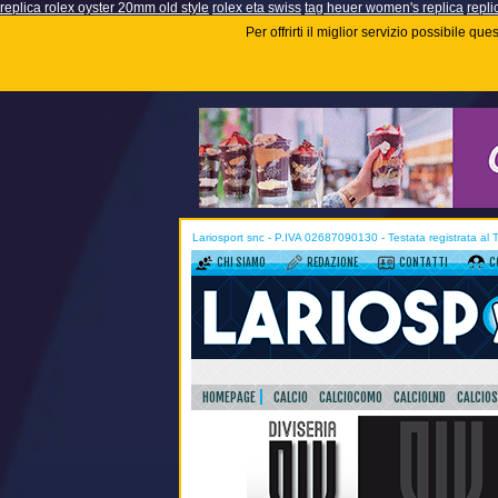
replica rolex oyster 20mm old style
rolex eta swiss
tag heuer women's replica
repli
Per offrirti il miglior servizio possibile q
Lariosport snc - P.IVA 02687090130 - Testata registrata al
CHI SIAMO
REDAZIONE
CONTATTI
C
HOMEPAGE
CALCIO
CALCIOCOMO
CALCIOLND
CALCIO