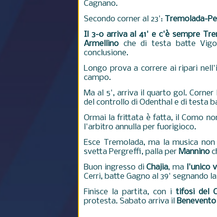
Cagnano.
Secondo corner al 23':
Tremolada-Per
Il 3-0 arriva al 41' e c'è sempre T
Armellino
che di testa batte Vigor
conclusione.
Longo prova a correre ai ripari nell'i
campo.
Ma al 5', arriva il quarto gol. Corn
del controllo di Odenthal e di testa b
Ormai la frittata è fatta, il Como no
l'arbitro annulla per fuorigioco.
Esce Tremolada, ma la musica non c
svetta Pergreffi, palla per
Mannino
ch
Buon ingresso di
Chajia
, ma
l'unico 
Cerri, batte Gagno al 39' segnando la
Finisce la partita, con i
tifosi del
protesta. Sabato arriva il
Benevento