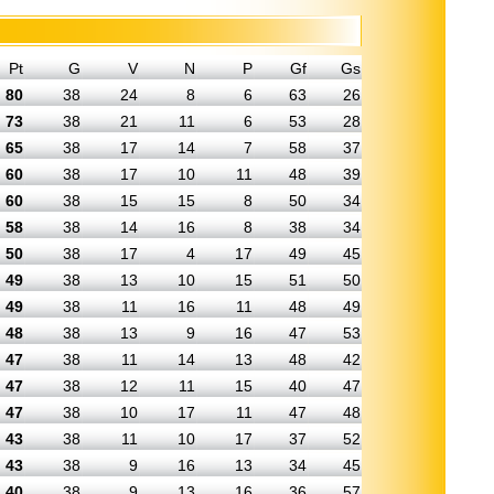
Pt
G
V
N
P
Gf
Gs
80
38
24
8
6
63
26
73
38
21
11
6
53
28
65
38
17
14
7
58
37
60
38
17
10
11
48
39
60
38
15
15
8
50
34
58
38
14
16
8
38
34
50
38
17
4
17
49
45
49
38
13
10
15
51
50
49
38
11
16
11
48
49
48
38
13
9
16
47
53
47
38
11
14
13
48
42
47
38
12
11
15
40
47
47
38
10
17
11
47
48
43
38
11
10
17
37
52
43
38
9
16
13
34
45
40
38
9
13
16
36
57