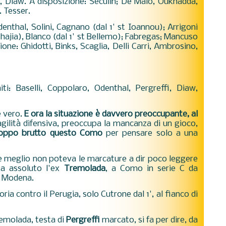
i), Diaw. A disposizione: Seculin; De Maio, Oukhadda,
. Tesser.
Odenthal, Solini, Cagnano (dal 1' st Ioannou); Arrigoni
t Chajia), Blanco (dal 1' st Bellemo); Fabregas; Mancuso
zione: Ghidotti, Binks, Scaglia, Delli Carri, Ambrosino,
ti: Baselli, Coppolaro, Odenthal, Pergreffi, Diaw,
 vero.
E ora la situazione è davvero preoccupante, al
agilità difensiva, preoccupa la mancanza di un gioco,
oppo brutto questo Como
per pensare solo a una
e meglio non poteva le marcature a dir poco leggere
ta assoluto l'ex
Tremolada
, a Como in serie C da
el Modena.
ia contro il Perugia, solo Cutrone dal 1', al fianco di
Tremolada, testa di
Pergreffi
marcato, si fa per dire, da