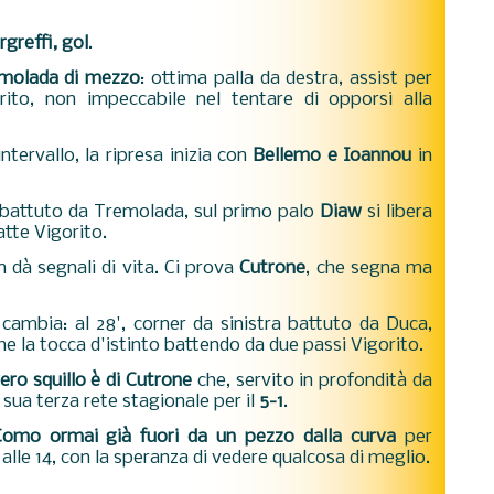
greffi, gol
.
remolada di mezzo
: ottima palla da destra, assist per
ito, non impeccabile nel tentare di opporsi alla
ntervallo, la ripresa inizia con
Bellemo e Ioannou
in
er battuto da Tremolada, sul primo palo
Diaw
si libera
atte Vigorito.
n dà segnali di vita. Ci prova
Cutrone
, che segna ma
ambia: al 28', corner da sinistra battuto da Duca,
e la tocca d'istinto battendo da due passi Vigorito.
vero squillo è di Cutrone
che, servito in profondità da
 sua terza rete stagionale per il
5-1
.
 Como ormai già fuori da un pezzo dalla curva
per
alle 14, con la speranza di vedere qualcosa di meglio.