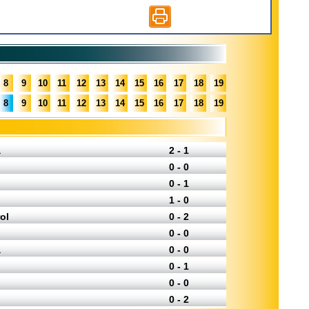
8
9
10
11
12
13
14
15
16
17
18
19
8
9
10
11
12
13
14
15
16
17
18
19
a
2 - 1
0 - 0
0 - 1
1 - 0
ol
0 - 2
0 - 0
a
0 - 0
0 - 1
0 - 0
0 - 2