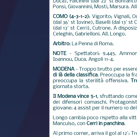
Duca), Falcinelli (dal 23' st Bonfant
Ponsi, Giovannini, Mosti, Marsura. All
COMO (4-3-1-2)
: Vigorito; Vignali, 
(dal 36' st Iovine), Baselli (dal 13' s
(dal 13' st Cerri), Cutrone. A disposi
Celeghin, Gabrielloni. All. Longo.
Arbitro
: La Penna di Roma.
NOTE
- Spettatori: 9.445. Ammoni
Ioannou, Duca. Angoli 11-4.
MODENA
- Troppo brutto per essere
di là della classifica
. Preoccupa la fr
preoccupa la sterilità offensiva.
Tr
giornata storta.
Il Modena vince 5-1
, sfruttando com
dei difensori comaschi. Protagonis
giovane: 4 assist per il numero 10 d
Longo cambia poco rispetto alla vittor
Mancuiso, con
Cerri in panchina
.
Al primo corner, arriva il gol al 12': 