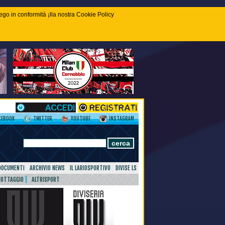
piego in conformità ¡lla nostra Cookie Policy
CEBOOK
TWITTER
YOUTUBE
INSTAGRAM
DOCUMENTI
ARCHIVIO NEWS
IL LARIOSPORTIVO
DIVISE LS
NOTTAGGIO
ALTRISPORT