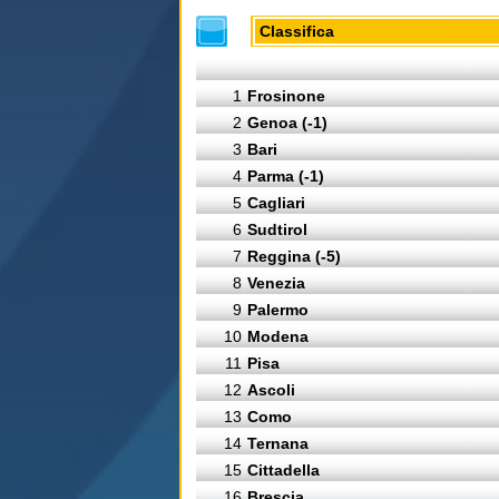
Classifica
1
Frosinone
2
Genoa (-1)
3
Bari
4
Parma (-1)
5
Cagliari
6
Sudtirol
7
Reggina (-5)
8
Venezia
9
Palermo
10
Modena
11
Pisa
12
Ascoli
13
Como
14
Ternana
15
Cittadella
16
Brescia