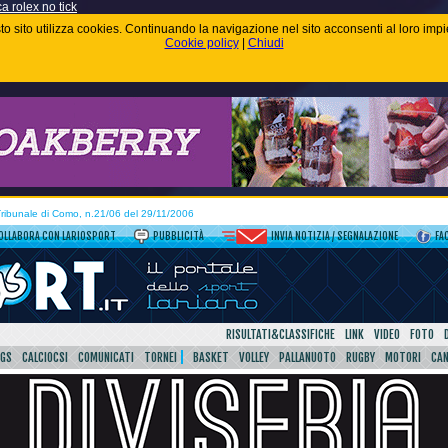
ca rolex no tick
uesto sito utilizza cookies. Continuando la navigazione nel sito acconsenti al loro im
Cookie policy
|
Chiudi
 Tribunale di Como, n.21/06 del 29/11/2006
OLLABORA CON LARIOSPORT
PUBBLICITÀ
INVIA NOTIZIA / SEGNALAZIONE
FA
RISULTATI&CLASSIFICHE
LINK
VIDEO
FOTO
SGS
CALCIOCSI
COMUNICATI
TORNEI
BASKET
VOLLEY
PALLANUOTO
RUGBY
MOTORI
CA