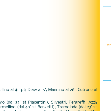
mellino al 41' pt; Diaw al 5', Mannino al 28', Cutrone al
o (dal 35' st Piacentini), Silvestri, Pergreffi, Azzi;
rmellino (dal 40' st Renzetti); Tremolada (dal 23' st