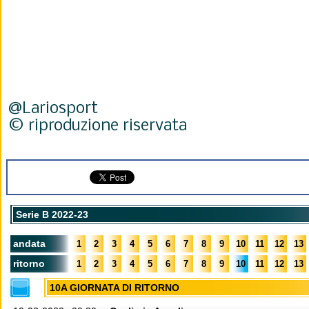
@Lariosport
© riproduzione riservata
Serie B 2022-23
andata
1
2
3
4
5
6
7
8
9
10
11
12
13
ritorno
1
2
3
4
5
6
7
8
9
10
11
12
13
10A GIORNATA DI RITORNO