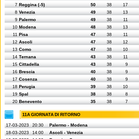
7
Reggina (-5)
50
38
17
8
Venezia
49
38
13
9
Palermo
49
38
11
10
Modena
48
38
13
11
Pisa
47
38
11
12
Ascoli
47
38
12
13
Como
47
38
10
14
Ternana
43
38
11
15
Cittadella
43
38
9
16
Brescia
40
38
9
17
Cosenza
40
38
9
18
Perugia
39
38
10
19
Spal
38
38
8
20
Benevento
35
38
7
11A GIORNATA DI RITORNO
17-03-2023
20:30
Palermo - Modena
18-03-2023
14:00
Ascoli - Venezia