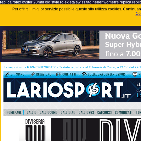
replica rolex oyster 20mm old style
rolex eta swiss
tag heuer women's replica
repli
Per offrirti il miglior servizio possibile questo sito utilizza cookies. Contin
Coo
Lariosport snc - P.IVA 02687090130 - Testata registrata al Tribunale di Como, n.21/06 del 29
CHI SIAMO
REDAZIONE
CONTATTI
COLLABORA CON LARIOSPORT
P
HOMEPAGE
CALCIO
CALCIOCOMO
CALCIOLND
CALCIOSGS
CALCIOCSI
COMUNICATI
TOR