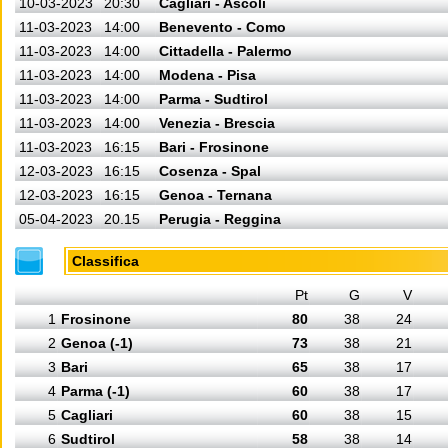
10-03-2023
20:30
Cagliari - Ascoli
11-03-2023
14:00
Benevento - Como
11-03-2023
14:00
Cittadella - Palermo
11-03-2023
14:00
Modena - Pisa
11-03-2023
14:00
Parma - Sudtirol
11-03-2023
14:00
Venezia - Brescia
11-03-2023
16:15
Bari - Frosinone
12-03-2023
16:15
Cosenza - Spal
12-03-2023
16:15
Genoa - Ternana
05-04-2023
20.15
Perugia - Reggina
Classifica
Pt
G
V
1
Frosinone
80
38
24
2
Genoa (-1)
73
38
21
3
Bari
65
38
17
4
Parma (-1)
60
38
17
5
Cagliari
60
38
15
6
Sudtirol
58
38
14