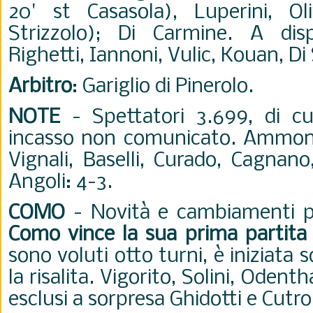
20' st Casasola), Luperini, Oli
Strizzolo); Di Carmine. A disp
Righetti, Iannoni, Vulic, Kouan, Di S
Arbitro
: Gariglio di Pinerolo.
NOTE
- Spettatori 3.699, di cu
incasso non comunicato. Ammoniti
Vignali, Baselli, Curado, Cagnano
Angoli: 4-3.
COMO
- Novità e cambiamenti por
Como vince la sua prima partita
sono voluti otto turni, è iniziata s
la risalita. Vigorito, Solini, Odenth
esclusi a sorpresa Ghidotti e Cutr