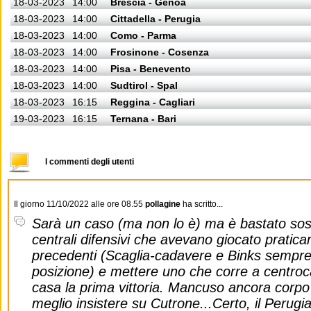
18-03-2023
14:00
Brescia - Genoa
18-03-2023
14:00
Cittadella - Perugia
18-03-2023
14:00
Como - Parma
18-03-2023
14:00
Frosinone - Cosenza
18-03-2023
14:00
Pisa - Benevento
18-03-2023
14:00
Sudtirol - Spal
18-03-2023
16:15
Reggina - Cagliari
19-03-2023
16:15
Ternana - Bari
I commenti degli utenti
Il giorno 11/10/2022 alle ore 08.55
pollagine
ha scritto...
Sarà un caso (ma non lo è) ma è bastato sosti
centrali difensivi che avevano giocato praticam
precedenti (Scaglia-cadavere e Binks sempre 
posizione) e mettere uno che corre a centro
casa la prima vittoria. Mancuso ancora corpo
meglio insistere su Cutrone...Certo, il Perug