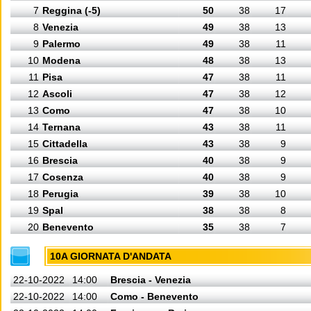
7
Reggina (-5)
50
38
17
8
Venezia
49
38
13
9
Palermo
49
38
11
10
Modena
48
38
13
11
Pisa
47
38
11
12
Ascoli
47
38
12
13
Como
47
38
10
14
Ternana
43
38
11
15
Cittadella
43
38
9
16
Brescia
40
38
9
17
Cosenza
40
38
9
18
Perugia
39
38
10
19
Spal
38
38
8
20
Benevento
35
38
7
10A GIORNATA D'ANDATA
22-10-2022
14:00
Brescia - Venezia
22-10-2022
14:00
Como - Benevento