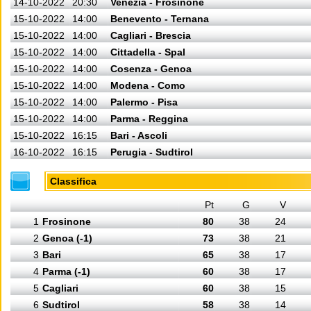
14-10-2022
20:30
Venezia - Frosinone
15-10-2022
14:00
Benevento - Ternana
15-10-2022
14:00
Cagliari - Brescia
15-10-2022
14:00
Cittadella - Spal
15-10-2022
14:00
Cosenza - Genoa
15-10-2022
14:00
Modena - Como
15-10-2022
14:00
Palermo - Pisa
15-10-2022
14:00
Parma - Reggina
15-10-2022
16:15
Bari - Ascoli
16-10-2022
16:15
Perugia - Sudtirol
Classifica
Pt
G
V
1
Frosinone
80
38
24
2
Genoa (-1)
73
38
21
3
Bari
65
38
17
4
Parma (-1)
60
38
17
5
Cagliari
60
38
15
6
Sudtirol
58
38
14