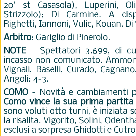
20' st Casasola), Luperini, Oli
Strizzolo); Di Carmine. A disp
Righetti, Iannoni, Vulic, Kouan, Di S
Arbitro
: Gariglio di Pinerolo.
NOTE
- Spettatori 3.699, di cu
incasso non comunicato. Ammoniti
Vignali, Baselli, Curado, Cagnano
Angoli: 4-3.
COMO
- Novità e cambiamenti por
Como vince la sua prima partita
sono voluti otto turni, è iniziata s
la risalita. Vigorito, Solini, Odenth
esclusi a sorpresa Ghidotti e Cutr