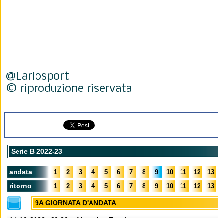
@Lariosport
© riproduzione riservata
Serie B 2022-23
andata
1
2
3
4
5
6
7
8
9
10
11
12
13
ritorno
1
2
3
4
5
6
7
8
9
10
11
12
13
9A GIORNATA D'ANDATA