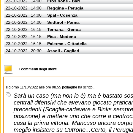
22-10-2022
14:00
Frosinone - Bari
22-10-2022
14:00
Reggina - Perugia
22-10-2022
14:00
Spal - Cosenza
22-10-2022
14:00
Sudtirol - Parma
22-10-2022
16:15
Ternana - Genoa
23-10-2022
16.15
Pisa - Modena
23-10-2022
16:15
Palermo - Cittadella
24-10-2022
20:30
Ascoli - Cagliari
I commenti degli utenti
Il giorno 11/10/2022 alle ore 08.55
pollagine
ha scritto...
Sarà un caso (ma non lo è) ma è bastato sosti
centrali difensivi che avevano giocato praticam
precedenti (Scaglia-cadavere e Binks sempre 
posizione) e mettere uno che corre a centro
casa la prima vittoria. Mancuso ancora corpo
meglio insistere su Cutrone...Certo, il Perug