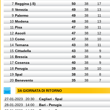
7
Reggina (-5)
50
38
17
8
Venezia
49
38
13
9
Palermo
49
38
11
10
Modena
48
38
13
11
Pisa
47
38
11
12
Ascoli
47
38
12
13
Como
47
38
10
14
Ternana
43
38
11
15
Cittadella
43
38
9
16
Brescia
40
38
9
17
Cosenza
40
38
9
18
Perugia
39
38
10
19
Spal
38
38
8
20
Benevento
35
38
7
3A GIORNATA DI RITORNO
27-01-2023
20:30
Cagliari - Spal
28-01-2023
14:00
Bari - Perugia