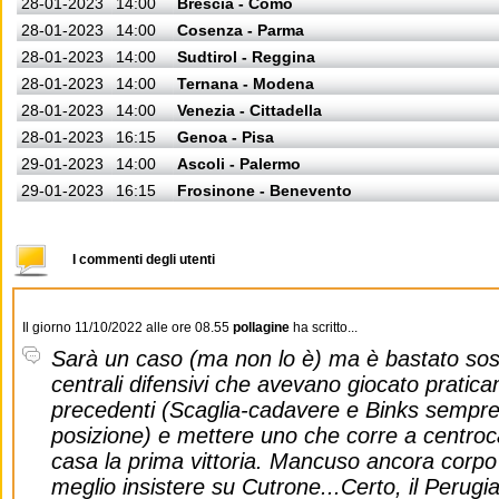
28-01-2023
14:00
Brescia - Como
28-01-2023
14:00
Cosenza - Parma
28-01-2023
14:00
Sudtirol - Reggina
28-01-2023
14:00
Ternana - Modena
28-01-2023
14:00
Venezia - Cittadella
28-01-2023
16:15
Genoa - Pisa
29-01-2023
14:00
Ascoli - Palermo
29-01-2023
16:15
Frosinone - Benevento
I commenti degli utenti
Il giorno 11/10/2022 alle ore 08.55
pollagine
ha scritto...
Sarà un caso (ma non lo è) ma è bastato sosti
centrali difensivi che avevano giocato praticam
precedenti (Scaglia-cadavere e Binks sempre 
posizione) e mettere uno che corre a centro
casa la prima vittoria. Mancuso ancora corpo
meglio insistere su Cutrone...Certo, il Perug