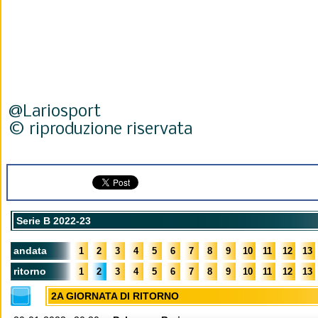
@Lariosport
© riproduzione riservata
Serie B 2022-23
andata
1
2
3
4
5
6
7
8
9
10
11
12
13
ritorno
1
2
3
4
5
6
7
8
9
10
11
12
13
2A GIORNATA DI RITORNO