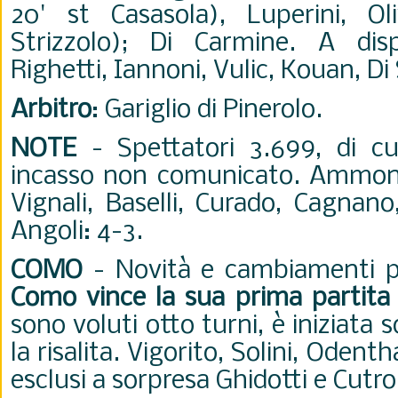
20' st Casasola), Luperini, Oli
Strizzolo); Di Carmine. A disp
Righetti, Iannoni, Vulic, Kouan, Di S
Arbitro
: Gariglio di Pinerolo.
NOTE
- Spettatori 3.699, di cu
incasso non comunicato. Ammoniti
Vignali, Baselli, Curado, Cagnano
Angoli: 4-3.
COMO
- Novità e cambiamenti por
Como vince la sua prima partita
sono voluti otto turni, è iniziata s
la risalita. Vigorito, Solini, Odenth
esclusi a sorpresa Ghidotti e Cutr