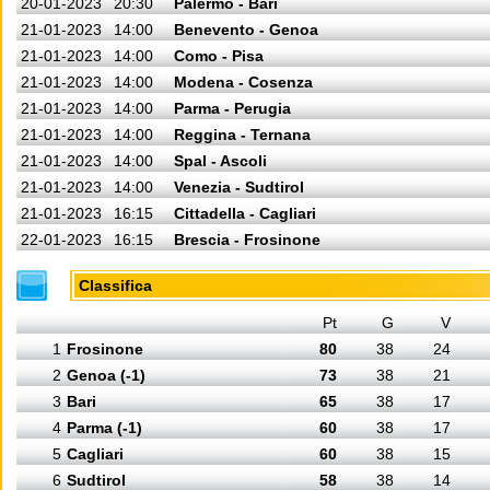
20-01-2023
20:30
Palermo - Bari
21-01-2023
14:00
Benevento - Genoa
21-01-2023
14:00
Como - Pisa
21-01-2023
14:00
Modena - Cosenza
21-01-2023
14:00
Parma - Perugia
21-01-2023
14:00
Reggina - Ternana
21-01-2023
14:00
Spal - Ascoli
21-01-2023
14:00
Venezia - Sudtirol
21-01-2023
16:15
Cittadella - Cagliari
22-01-2023
16:15
Brescia - Frosinone
Classifica
Pt
G
V
1
Frosinone
80
38
24
2
Genoa (-1)
73
38
21
3
Bari
65
38
17
4
Parma (-1)
60
38
17
5
Cagliari
60
38
15
6
Sudtirol
58
38
14