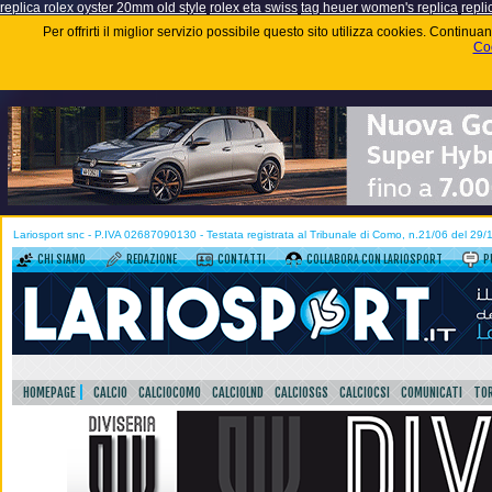
replica rolex oyster 20mm old style
rolex eta swiss
tag heuer women's replica
repli
Per offrirti il miglior servizio possibile questo sito utilizza cookies. Contin
Coo
Lariosport snc - P.IVA 02687090130 - Testata registrata al Tribunale di Como, n.21/06 del 29
CHI SIAMO
REDAZIONE
CONTATTI
COLLABORA CON LARIOSPORT
P
HOMEPAGE
CALCIO
CALCIOCOMO
CALCIOLND
CALCIOSGS
CALCIOCSI
COMUNICATI
TOR