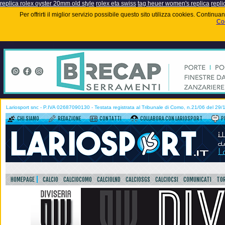
replica rolex oyster 20mm old style
rolex eta swiss
tag heuer women's replica
repli
Per offrirti il miglior servizio possibile questo sito utilizza cookies. Contin
Coo
Lariosport snc - P.IVA 02687090130 - Testata registrata al Tribunale di Como, n.21/06 del 29
CHI SIAMO
REDAZIONE
CONTATTI
COLLABORA CON LARIOSPORT
P
HOMEPAGE
CALCIO
CALCIOCOMO
CALCIOLND
CALCIOSGS
CALCIOCSI
COMUNICATI
TOR