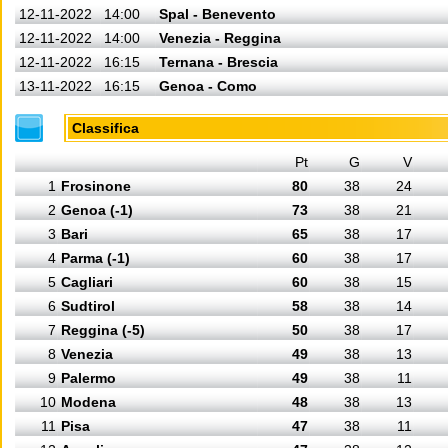
12-11-2022
14:00
Spal - Benevento
12-11-2022
14:00
Venezia - Reggina
12-11-2022
16:15
Ternana - Brescia
13-11-2022
16:15
Genoa - Como
Classifica
Pt
G
V
1
Frosinone
80
38
24
2
Genoa (-1)
73
38
21
3
Bari
65
38
17
4
Parma (-1)
60
38
17
5
Cagliari
60
38
15
6
Sudtirol
58
38
14
7
Reggina (-5)
50
38
17
8
Venezia
49
38
13
9
Palermo
49
38
11
10
Modena
48
38
13
11
Pisa
47
38
11