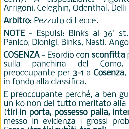
Arrigoni, Celeghin, Odenthal, Delli 
Arbitro
: Pezzuto di Lecce.
NOTE
- Espulsi: Binks al 36' s
Panico, Dionigi, Binks, Nasti. Angol
COSENZA
- Esordio con
sconfitta
sulla panchina del Como.
preoccupante per
3-1
a
Cosenza
,
in fondo alla classifica.
E preoccupante perché, a ben guar
un ko non del tutto meritato alla 
(
tiri in porta, possesso palla, inte
messo in evidenza i grossi probl