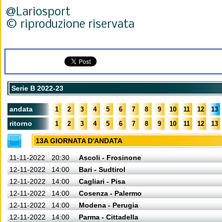
@Lariosport
© riproduzione riservata
Serie B 2022-23
andata
1
2
3
4
5
6
7
8
9
10
11
12
13
ritorno
1
2
3
4
5
6
7
8
9
10
11
12
13
13A GIORNATA D'ANDATA
11-11-2022
20:30
Ascoli - Frosinone
12-11-2022
14:00
Bari - Sudtirol
12-11-2022
14:00
Cagliari - Pisa
12-11-2022
14:00
Cosenza - Palermo
12-11-2022
14:00
Modena - Perugia
12-11-2022
14:00
Parma - Cittadella