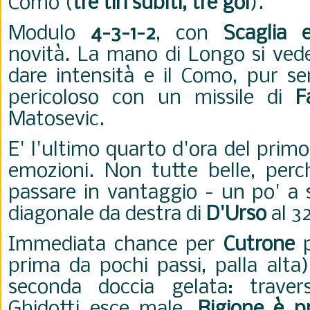
Como (
tre tiri subìti, tre gol
).
Modulo
4-3-1-2
, con
Scaglia 
novità. La mano di Longo si vede
dare intensità e il Como, pur sen
pericoloso con un missile di
F
Matosevic.
E' l'ultimo quarto d'ora del prim
emozioni. Non tutte belle, perc
passare in vantaggio - un po' a 
diagonale da destra di
D'Urso
al 3
Immediata chance per
Cutrone
p
prima da pochi passi, palla alta)
seconda doccia gelata: travers
Ghidotti esce male,
Rigione è p