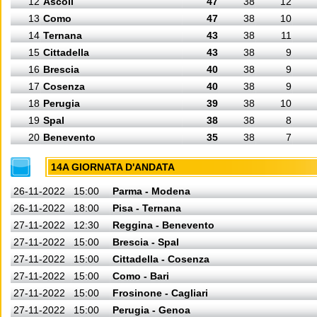
12
Ascoli
47
38
12
13
Como
47
38
10
14
Ternana
43
38
11
15
Cittadella
43
38
9
16
Brescia
40
38
9
17
Cosenza
40
38
9
18
Perugia
39
38
10
19
Spal
38
38
8
20
Benevento
35
38
7
14A GIORNATA D'ANDATA
26-11-2022
15:00
Parma - Modena
26-11-2022
18:00
Pisa - Ternana
27-11-2022
12:30
Reggina - Benevento
27-11-2022
15:00
Brescia - Spal
27-11-2022
15:00
Cittadella - Cosenza
27-11-2022
15:00
Como - Bari
27-11-2022
15:00
Frosinone - Cagliari
27-11-2022
15:00
Perugia - Genoa