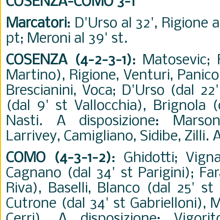
COSENZA-COMO 3-1
Marcatori
: D'Urso al 32', Rigione al
pt; Meroni al 39' st.
COSENZA (4-2-3-1)
: Matosevic; 
Martino), Rigione, Venturi, Panico 
Brescianini, Voca; D'Urso (dal 22
(dal 9' st Vallocchia), Brignola 
Nasti. A disposizione: Marson
Larrivey, Camigliano, Sidibe, Zilli. A
COMO (4-3-1-2)
: Ghidotti; Vigna
Cagnano (dal 34' st Parigini); Fa
Riva), Baselli, Blanco (dal 25' st
Cutrone (dal 34' st Gabrielloni), 
Cerri). A disposizione: Vigorito