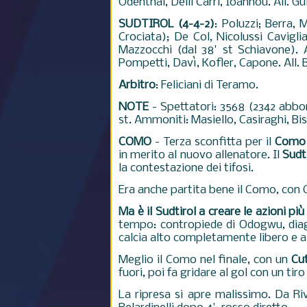
Odenthal, Delli Carri, Ioannou. All. Gui
SUDTIROL (4-4-2)
: Poluzzi; Berra, 
Crociata); De Col, Nicolussi Caviglia
Mazzocchi (dal 38' st Schiavone). A
Pompetti, Davì, Kofler, Capone. All. B
Arbitro
: Feliciani di Teramo.
NOTE
- Spettatori: 3568 (2342 abbo
st. Ammoniti: Masiello, Casiraghi, Biso
COMO
- Terza sconfitta per il
Como
in merito al nuovo allenatore. Il
Sudt
la contestazione dei tifosi.
Era anche partita bene il Como, con 
Ma è il Sudtirol a creare le azioni pi
tempo: contropiede di Odogwu, diago
calcia alto completamente libero e a
Meglio il Como nel finale, con un
Cut
fuori, poi fa gridare al gol con un ti
La ripresa si apre malissimo. Da Ri