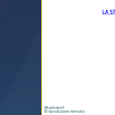
LA S
@Lariosport
© riproduzione riservata