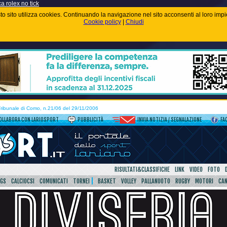
ca rolex no tick
uesto sito utilizza cookies. Continuando la navigazione nel sito acconsenti al loro im
Cookie policy
|
Chiudi
 Tribunale di Como, n.21/06 del 29/11/2006
OLLABORA CON LARIOSPORT
PUBBLICITÀ
INVIA NOTIZIA / SEGNALAZIONE
FA
RISULTATI&CLASSIFICHE
LINK
VIDEO
FOTO
SGS
CALCIOCSI
COMUNICATI
TORNEI
BASKET
VOLLEY
PALLANUOTO
RUGBY
MOTORI
CA