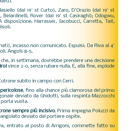
detti.
Masiello (dal 19' st Curto), Zaro, D'Orazio (dal 19' st
, Belardinelli, Rover (dal 19' st Casiraghi); Odogwu,
 disposizione: Harrasser, Iacobucci, Carretta, Tait,
isoli.
nati), incasso non comunicato. Espulsi: Da Riva al 4'
li. Angoli: 8-5.
che, in settimana, dovrebbe prendere una decisione
irol
vince 2-0, senza rubare nulla. E, alla fine, esplode
Cutrone subito in campo con Cerri.
ù pericolose
, fino alla chance più clamorosa del primo
nale deviato da Ghidotti, sulla respinta Mazzocchi
 porta vuota.
rone sempre più incisivo
. Prima impegna Poluzzi da
ro angolato deviato dal portiere ospite.
va, entrato al posto di Arrigoni, commette fatto su