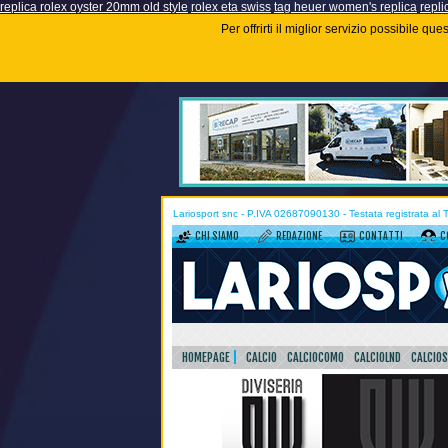
replica rolex oyster 20mm old style
rolex eta swiss
tag heuer women's replica
repli
Per offrirti il miglior servizio possibile q
Lariosport snc - P.IVA 02687090130 - Testata registrata al
CHI SIAMO
REDAZIONE
CONTATTI
C
HOMEPAGE
CALCIO
CALCIOCOMO
CALCIOLND
CALCIO