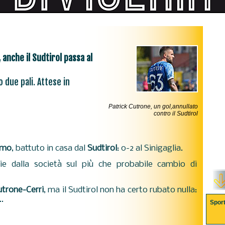
anche il Sudtirol passa al
o due pali. Attese in
Patrick Cutrone, un gol,annullato
contro il Sudtirol
Como
, battuto in casa dal
Sudtirol
: 0-2 al Sinigaglia.
ie dalla società sul più che probabile cambio di
utrone-Cerri
, ma il Sudtirol non ha certo rubato nulla:
..
Spor