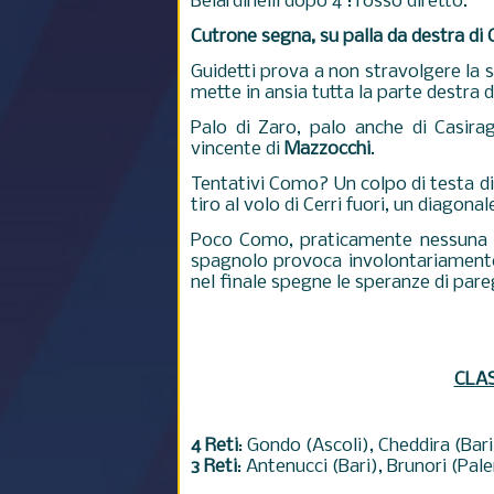
Belardinelli dopo 4': rosso diretto.
Cutrone segna, su palla da destra di C
Guidetti prova a non stravolgere la
mette in ansia tutta la parte destra
Palo di Zaro, palo anche di Casirag
vincente di
Mazzocchi
.
Tentativi Como? Un colpo di testa d
tiro al volo di Cerri fuori, un diagonal
Poco Como, praticamente nessuna c
spagnolo provoca involontariamente 
nel finale spegne le speranze di par
CLA
4 Reti
: Gondo (Ascoli), Cheddira (Bar
3 Reti
: Antenucci (Bari), Brunori (Pal