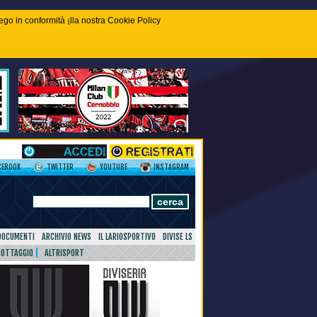
piego in conformità ¡lla nostra Cookie Policy
CEBOOK
TWITTER
YOUTUBE
INSTAGRAM
DOCUMENTI
ARCHIVIO NEWS
IL LARIOSPORTIVO
DIVISE LS
NOTTAGGIO
ALTRISPORT