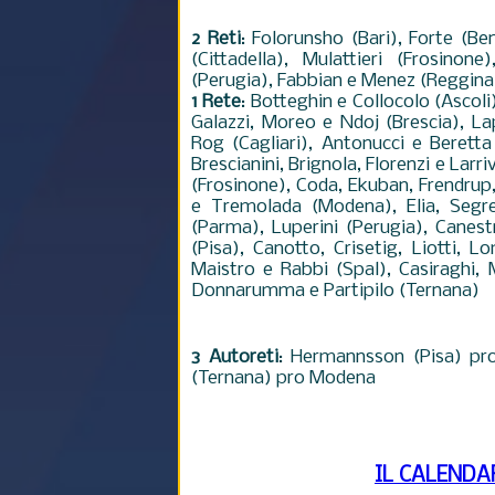
2 Reti
: Folorunsho (Bari), Forte (Be
(Cittadella), Mulattieri (Frosinon
(Perugia), Fabbian e Menez (Reggina)
1 Rete
: Botteghin e Collocolo (Ascol
Galazzi, Moreo e Ndoj (Brescia), 
Rog (Cagliari), Antonucci e Beretta
Brescianini, Brignola, Florenzi e Lar
(Frosinone), Coda, Ekuban, Frendrup,
e Tremolada (Modena), Elia, Segr
(Parma), Luperini (Perugia), Canestr
(Pisa), Canotto, Crisetig, Liotti, L
Maistro e Rabbi (Spal), Casiraghi, 
Donnarumma e Partipilo (Ternana)
3 Autoreti
: Hermannsson (Pisa) pro
(Ternana) pro Modena
IL CALENDA