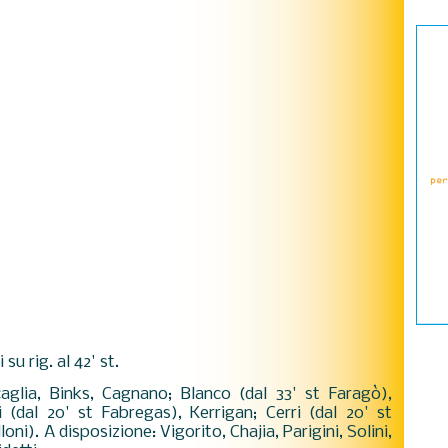
su rig. al 42' st.
Scaglia, Binks, Cagnano; Blanco (dal 33' st Faragò),
i (dal 20' st Fabregas), Kerrigan; Cerri (dal 20' st
ni). A disposizione: Vigorito, Chajia, Parigini, Solini,