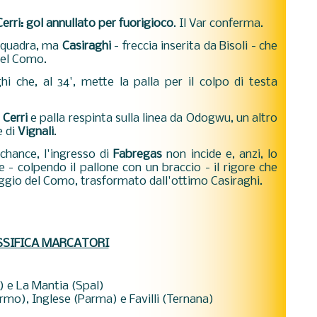
erri: gol annullato per fuorigioco
. Il Var conferma.
 squadra, ma
Casiraghi
- freccia inserita da Bisoli - che
 del Como.
hi che, al 34', mette la palla per il colpo di testa
i
Cerri
e palla respinta sulla linea da Odogwu, un altro
e di
Vignali
.
hance, l'ingresso di
Fabregas
non incide e, anzi, lo
- colpendo il pallone con un braccio - il rigore che
eggio del Como, trasformato dall'ottimo Casiraghi.
SSIFICA MARCATORI
i) e La Mantia (Spal)
ermo), Inglese (Parma) e Favilli (Ternana)