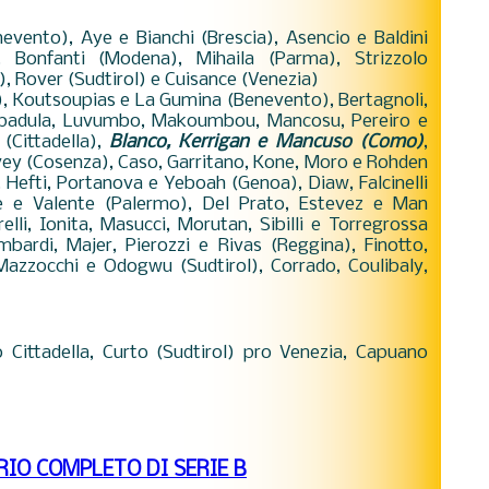
nevento), Aye e Bianchi (Brescia), Asencio e Baldini
e), Bonfanti (Modena), Mihaila (Parma), Strizzolo
, Rover (Sudtirol) e Cuisance (Venezia)
i), Koutsoupias e La Gumina (Benevento), Bertagnoli,
Lapadula, Luvumbo, Makoumbou, Mancosu, Pereiro e
 (Cittadella),
Blanco, Kerrigan e Mancuso (Como)
,
rivey (Cosenza), Caso, Garritano, Kone, Moro e Rohden
 Hefti, Portanova e Yeboah (Genoa), Diaw, Falcinelli
e e Valente (Palermo), Del Prato, Estevez e Man
elli, Ionita, Masucci, Morutan, Sibilli e Torregrossa
ombardi, Majer, Pierozzi e Rivas (Reggina), Finotto,
Mazzocchi e Odogwu (Sudtirol), Corrado, Coulibaly,
 Cittadella, Curto (Sudtirol) pro Venezia, Capuano
RIO COMPLETO DI SERIE B